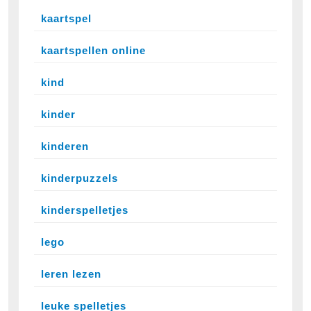
kaartspel
kaartspellen online
kind
kinder
kinderen
kinderpuzzels
kinderspelletjes
lego
leren lezen
leuke spelletjes