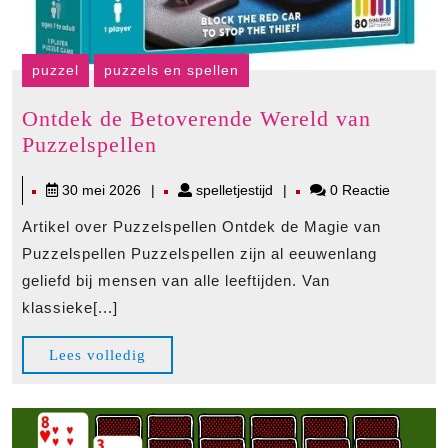
puzzel
puzzels en spellen
Ontdek de Betoverende Wereld van
Ontdek
Puzzelspellen
de
30
spelletjestijd
30 mei 2026
spelletjestijd
0 Reactie
Betoverende
mei
Wereld
Artikel over Puzzelspellen Ontdek de Magie van
2026
van
Puzzelspellen Puzzelspellen zijn al eeuwenlang
Puzzelspellen
geliefd bij mensen van alle leeftijden. Van
klassieke[...]
Lees
Lees volledig
volledig