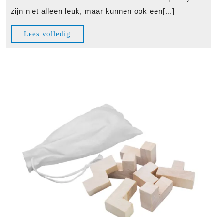
Online
zijn niet alleen leuk, maar kunnen ook een[...]
Lees
Lees volledig
volledig