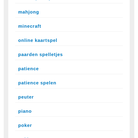
mahjong
minecraft
online kaartspel
paarden spelletjes
patience
patience spelen
peuter
piano
poker