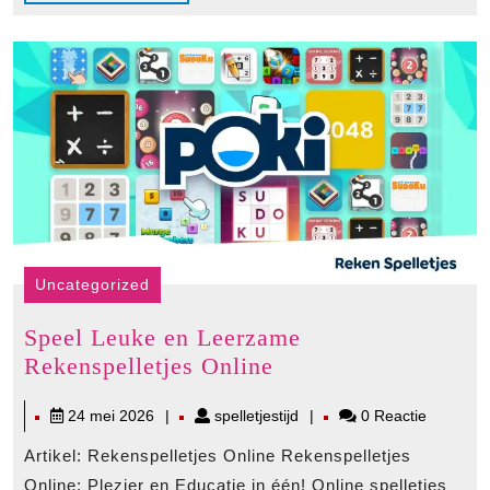
Plezier
volledig
of
Proble
Uncategorized
Speel Leuke en Leerzame
Speel
Rekenspelletjes Online
Leuke
24
spelletjestijd
24 mei 2026
spelletjestijd
0 Reactie
en
mei
Leerzame
Artikel: Rekenspelletjes Online Rekenspelletjes
2026
Rekenspelletjes
Online: Plezier en Educatie in één! Online spelletjes