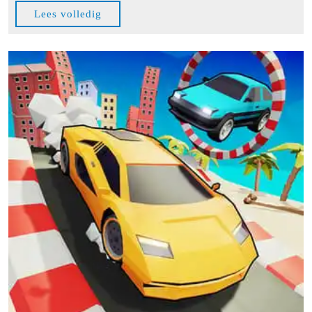
Fruit!
Lees
Lees volledig
volledig