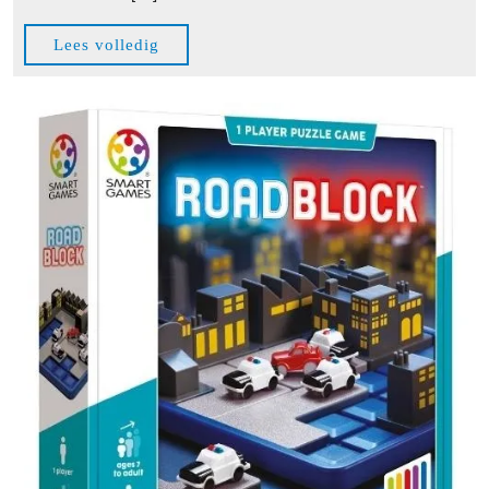
en
Vind
Lees
Lees volledig
Gratis
volledig
Spelletjes