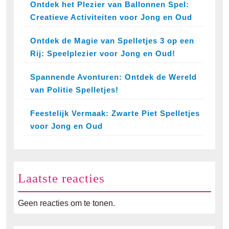
Ontdek het Plezier van Ballonnen Spel:
Creatieve Activiteiten voor Jong en Oud
Ontdek de Magie van Spelletjes 3 op een
Rij: Speelplezier voor Jong en Oud!
Spannende Avonturen: Ontdek de Wereld
van Politie Spelletjes!
Feestelijk Vermaak: Zwarte Piet Spelletjes
voor Jong en Oud
Laatste reacties
Geen reacties om te tonen.