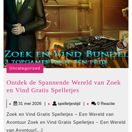
Uncategorized
Ontdek de Spannende Wereld van Zoek
Ontdek
en Vind Gratis Spelletjes
de
31
spelletjestijd
31 mei 2026
spelletjestijd
0 Reactie
Spannende
mei
Wereld
Zoek en Vind Gratis Spelletjes – Een Wereld van
2026
van
Avontuur Zoek en Vind Gratis Spelletjes – Een Wereld
Zoek
van Avontuur[...]