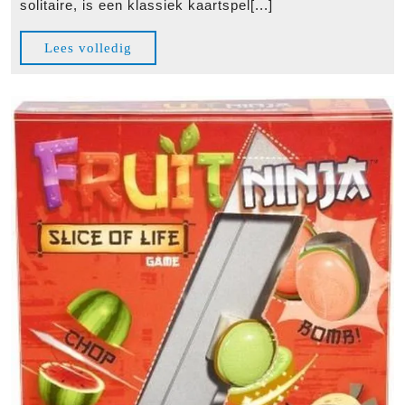
solitaire, is een klassiek kaartspel[...]
Kaarten
Lees
Lees volledig
volledig