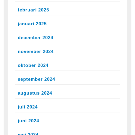
februari 2025
januari 2025
december 2024
november 2024
oktober 2024
september 2024
augustus 2024
juli 2024
juni 2024
mei 2024