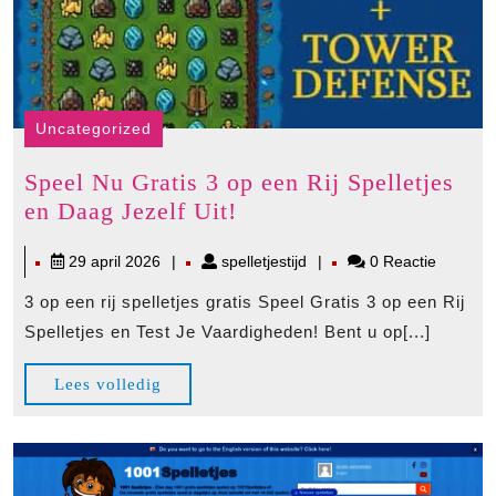
Uncategorized
Speel Nu Gratis 3 op een Rij Spelletjes
Speel
en Daag Jezelf Uit!
Nu
29
spelletjestijd
29 april 2026
spelletjestijd
0 Reactie
Gratis
april
3
3 op een rij spelletjes gratis Speel Gratis 3 op een Rij
2026
op
Spelletjes en Test Je Vaardigheden! Bent u op[...]
een
Rij
Lees
Lees volledig
Spelletjes
volledig
en
Daag