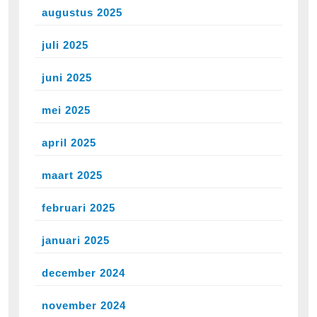
augustus 2025
juli 2025
juni 2025
mei 2025
april 2025
maart 2025
februari 2025
januari 2025
december 2024
november 2024