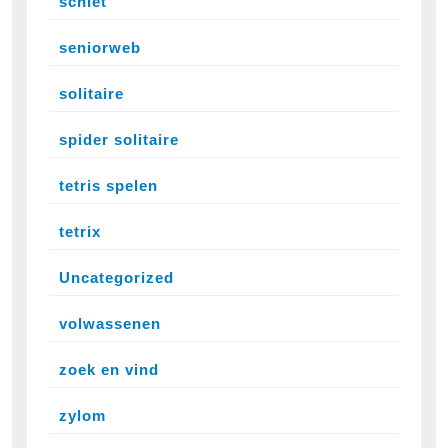
schiet
seniorweb
solitaire
spider solitaire
tetris spelen
tetrix
Uncategorized
volwassenen
zoek en vind
zylom