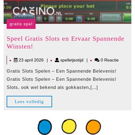
gratis spel
Speel Gratis Slots en Ervaar Spannende
Speel
Winsten!
Gratis
23
spelletjestijd
23 april 2026
spelletjestijd
0 Reactie
Slots
april
en
Gratis Slots Spelen – Een Spannende Belevenis!
2026
Ervaar
Gratis Slots Spelen – Een Spannende Belevenis!
Spannende
Slots, ook wel bekend als gokkasten,[...]
Winsten!
Lees
Lees volledig
volledig