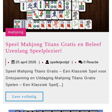
mahjong
Speel Mahjong Titans Gratis en Beleef
Speel
Urenlang Speelplezier!
Mahjong
25
spelletjestijd
25 april 2026
spelletjestijd
0 Reactie
Titans
april
Gratis
Speel Mahjong Titans Gratis – Een Klassiek Spel voor
2026
en
Ontspanning en Uitdaging Mahjong Titans Gratis
Beleef
Spelen – Een Klassiek Spel[...]
Urenlang
Speelplezier!
Lees
Lees volledig
volledig