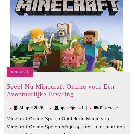
minecraft
Speel Nu Minecraft Online voor Een
Speel
Avontuurlijke Ervaring
Nu
24
spelletjestijd
24 april 2026
spelletjestijd
0 Reactie
Minecraft
april
Online
Minecraft Online Spelen Ontdek de Magie van
2026
voor
Minecraft Online Spelen Als je op zoek bent naar een
Een