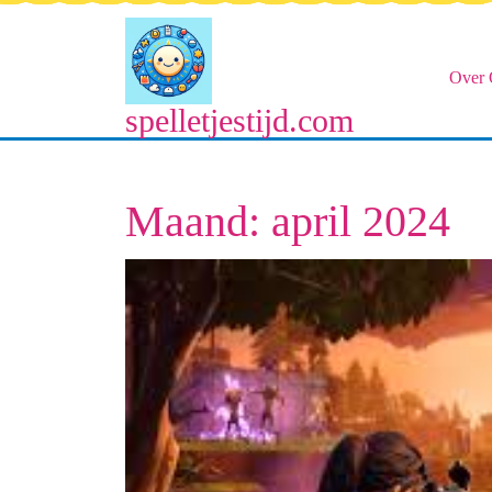
Naar
de
inhoud
Over 
gaan
spelletjestijd.com
Naar
de
inhoud
gaan
Maand:
april 2024