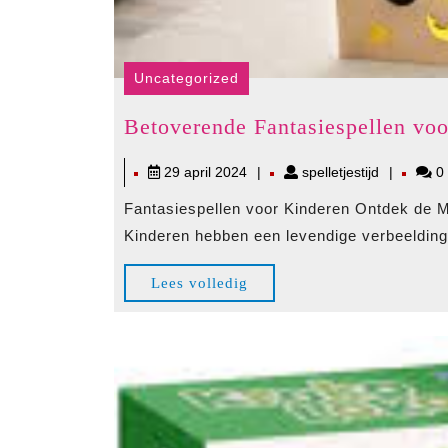
Uncategorized
Betoverende Fantasiespellen vo
29
spelletjesti
29 april 2024
spelletjestijd
0
april
Fantasiespellen voor Kinderen Ontdek de 
2024
Kinderen hebben een levendige verbeelding
Lees
Lees volledig
volledig