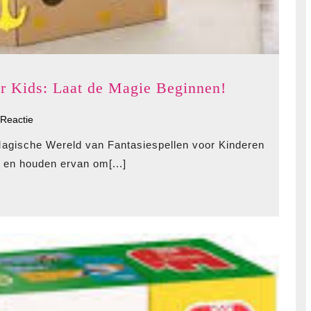
Betoverende
or Kids: Laat de Magie Beginnen!
Fantasiespel
jd
 Reactie
voor
Kids:
Magische Wereld van Fantasiespellen voor Kinderen
Laat
 en houden ervan om[...]
de
Magie
Beginnen!