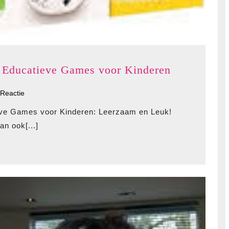
Ontdek
 Educatieve Games voor Kinderen
de
jd
 Reactie
Magische
Wereld
ve Games voor Kinderen: Leerzaam en Leuk!
van
an ook[...]
Educatieve
Games
voor
Kinderen