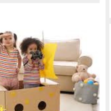
eld
len
en!