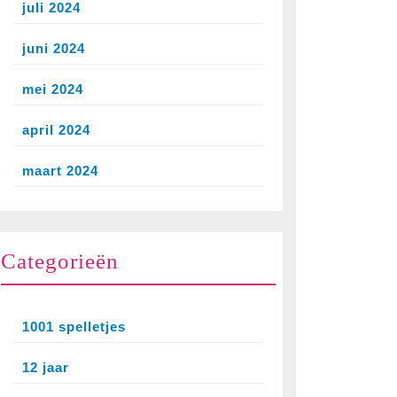
juli 2024
juni 2024
mei 2024
april 2024
maart 2024
Categorieën
1001 spelletjes
12 jaar