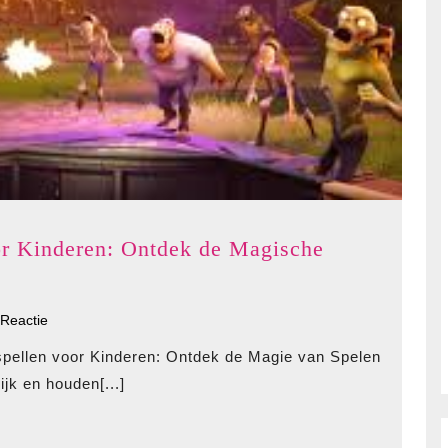
r Kinderen: Ontdek de Magische
nnende
nturenspellen
jd
 Reactie
r
deren:
spellen voor Kinderen: Ontdek de Magie van Spelen
dek
jk en houden[...]
ische