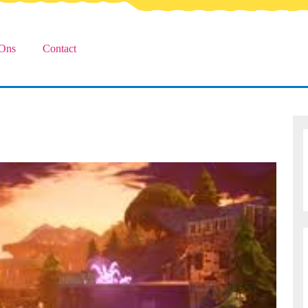
Ons
Contact