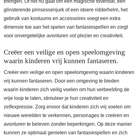
brengen. Of het nu gaat om een magische toverstaf, een
glinsterende prinsessenjurk of een stoere ridderhelm, het
gebruik van kostuums en accessoires voegt een extra
dimensie toe aan het spelen van fantasiespellen en zorgt
voor onvergetelijke avonturen vol plezier en creativiteit.
Creëer een veilige en open speelomgeving
waarin kinderen vrij kunnen fantaseren.
Creëer een veilige en open speelomgeving waarin kinderen
vrij kunnen fantaseren. Door een omgeving te bieden
waarin kinderen zich veilig voelen om hun verbeelding de
vrije loop te laten, stimuleer je hun creativiteit en
zelfexpressie. Zorg ervoor dat kinderen zich vrij voelen om
nieuwe werelden te verkennen, personages te creëren en
avonturen te beleven zonder beperkingen. Op deze manier
kunnen ze optimaal genieten van fantasiespellen en zich