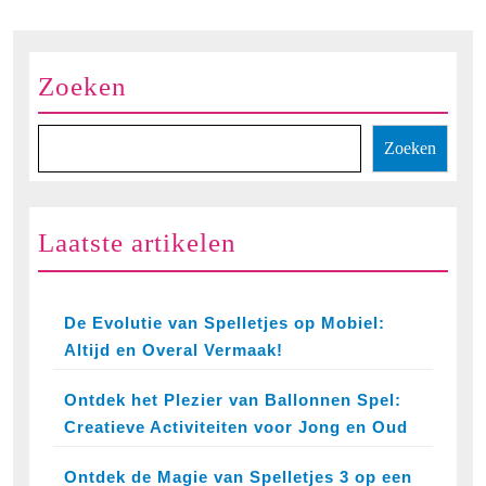
en
Oud
Zoeken
Zoeken
Laatste artikelen
De Evolutie van Spelletjes op Mobiel:
Altijd en Overal Vermaak!
Ontdek het Plezier van Ballonnen Spel:
Creatieve Activiteiten voor Jong en Oud
Ontdek de Magie van Spelletjes 3 op een