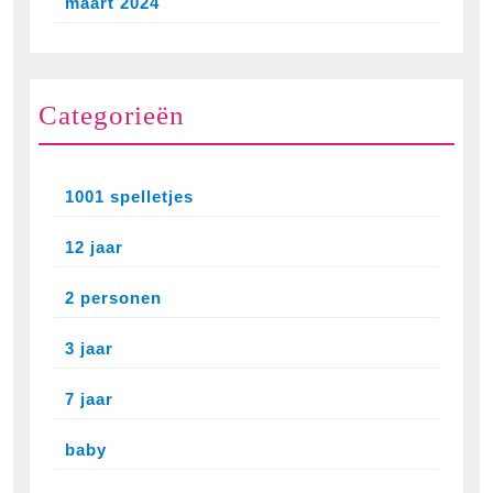
maart 2024
Categorieën
1001 spelletjes
12 jaar
2 personen
3 jaar
7 jaar
baby