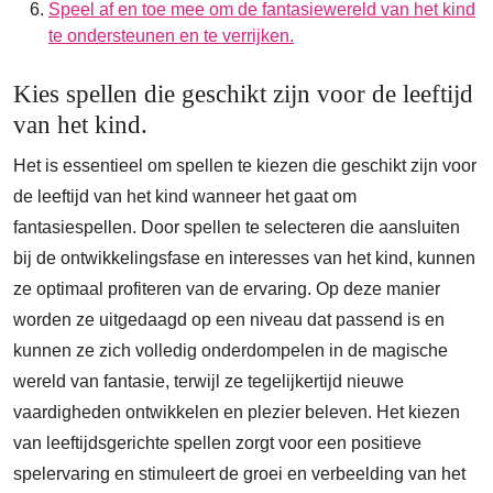
Speel af en toe mee om de fantasiewereld van het kind
te ondersteunen en te verrijken.
Kies spellen die geschikt zijn voor de leeftijd
van het kind.
Het is essentieel om spellen te kiezen die geschikt zijn voor
de leeftijd van het kind wanneer het gaat om
fantasiespellen. Door spellen te selecteren die aansluiten
bij de ontwikkelingsfase en interesses van het kind, kunnen
ze optimaal profiteren van de ervaring. Op deze manier
worden ze uitgedaagd op een niveau dat passend is en
kunnen ze zich volledig onderdompelen in de magische
wereld van fantasie, terwijl ze tegelijkertijd nieuwe
vaardigheden ontwikkelen en plezier beleven. Het kiezen
van leeftijdsgerichte spellen zorgt voor een positieve
spelervaring en stimuleert de groei en verbeelding van het