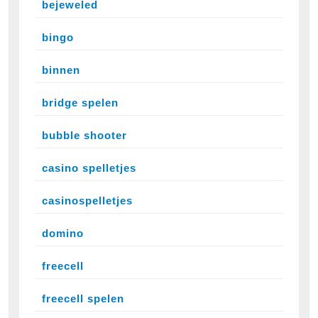
bejeweled
bingo
binnen
bridge spelen
bubble shooter
casino spelletjes
casinospelletjes
domino
freecell
freecell spelen