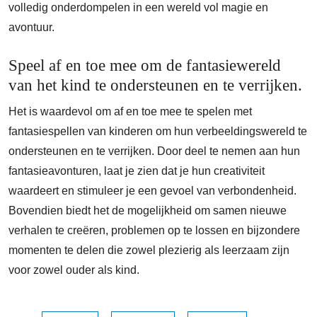
volledig onderdompelen in een wereld vol magie en
avontuur.
Speel af en toe mee om de fantasiewereld
van het kind te ondersteunen en te verrijken.
Het is waardevol om af en toe mee te spelen met
fantasiespellen van kinderen om hun verbeeldingswereld te
ondersteunen en te verrijken. Door deel te nemen aan hun
fantasieavonturen, laat je zien dat je hun creativiteit
waardeert en stimuleer je een gevoel van verbondenheid.
Bovendien biedt het de mogelijkheid om samen nieuwe
verhalen te creëren, problemen op te lossen en bijzondere
momenten te delen die zowel plezierig als leerzaam zijn
voor zowel ouder als kind.