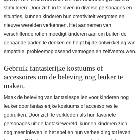
stimuleren. Door zich in te leven in diverse personages en
situaties, kunnen kinderen hun creativiteit vergroten en
nieuwe werelden verkennen. Het aannemen van
verschillende rollen moedigt kinderen aan om buiten de
gebaande paden te denken en helpt bij de ontwikkeling van
empathie, probleemoplossend vermogen en zelfvertrouwen.
Gebruik fantasierijke kostuums of
accessoires om de beleving nog leuker te
maken.
Maak de beleving van fantasiespellen voor kinderen nog
leuker door fantasierijke kostuums of accessoires te
gebruiken. Door zich te verkleden als hun favoriete
personages uit de fantasiewereld, kunnen kinderen zich
nog meer inleven in het spel en hun verbeelding tot leven