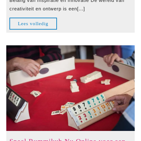
Belang van Inspiratie en Innovatie De wereld van
Creativiteit
creativiteit en ontwerp is een[...]
en
Ontwerp
Lees
Lees volledig
volledig