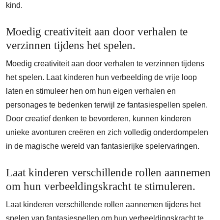
kind.
Moedig creativiteit aan door verhalen te
verzinnen tijdens het spelen.
Moedig creativiteit aan door verhalen te verzinnen tijdens
het spelen. Laat kinderen hun verbeelding de vrije loop
laten en stimuleer hen om hun eigen verhalen en
personages te bedenken terwijl ze fantasiespellen spelen.
Door creatief denken te bevorderen, kunnen kinderen
unieke avonturen creëren en zich volledig onderdompelen
in de magische wereld van fantasierijke spelervaringen.
Laat kinderen verschillende rollen aannemen
om hun verbeeldingskracht te stimuleren.
Laat kinderen verschillende rollen aannemen tijdens het
spelen van fantasiespellen om hun verbeeldingskracht te