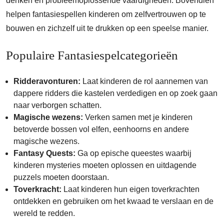
denken en probleemoplossende vaardigheden. Bovendien
helpen fantasiespellen kinderen om zelfvertrouwen op te
bouwen en zichzelf uit te drukken op een speelse manier.
Populaire Fantasiespelcategorieën
Ridderavonturen:
Laat kinderen de rol aannemen van
dappere ridders die kastelen verdedigen en op zoek gaan
naar verborgen schatten.
Magische wezens:
Verken samen met je kinderen
betoverde bossen vol elfen, eenhoorns en andere
magische wezens.
Fantasy Quests:
Ga op epische queestes waarbij
kinderen mysteries moeten oplossen en uitdagende
puzzels moeten doorstaan.
Toverkracht:
Laat kinderen hun eigen toverkrachten
ontdekken en gebruiken om het kwaad te verslaan en de
wereld te redden.