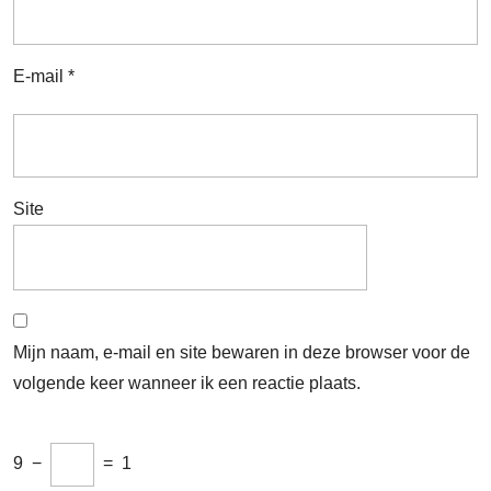
E-mail
*
Site
Mijn naam, e-mail en site bewaren in deze browser voor de
volgende keer wanneer ik een reactie plaats.
9
−
=
1