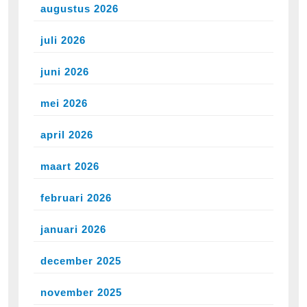
augustus 2026
juli 2026
juni 2026
mei 2026
april 2026
maart 2026
februari 2026
januari 2026
december 2025
november 2025