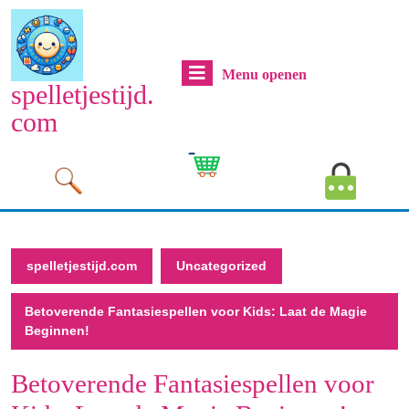
Naar
de
inhoud
Menu
Menu openen
gaan
spelletjestijd.
Naar
openen
com
de
inhoud
Cart
MyAcco
gaan
Image
Image
spelletjestijd.com
Uncategorized
Betoverende Fantasiespellen voor Kids: Laat de Magie
Beginnen!
Betoverende Fantasiespellen voor