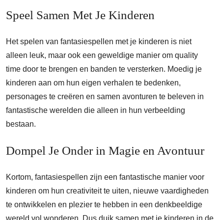
Speel Samen Met Je Kinderen
Het spelen van fantasiespellen met je kinderen is niet
alleen leuk, maar ook een geweldige manier om quality
time door te brengen en banden te versterken. Moedig je
kinderen aan om hun eigen verhalen te bedenken,
personages te creëren en samen avonturen te beleven in
fantastische werelden die alleen in hun verbeelding
bestaan.
Dompel Je Onder in Magie en Avontuur
Kortom, fantasiespellen zijn een fantastische manier voor
kinderen om hun creativiteit te uiten, nieuwe vaardigheden
te ontwikkelen en plezier te hebben in een denkbeeldige
wereld vol wonderen. Dus duik samen met je kinderen in de