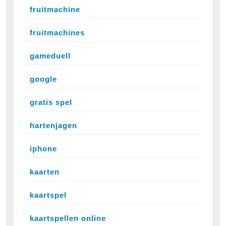
fruitmachine
fruitmachines
gameduell
google
gratis spel
hartenjagen
iphone
kaarten
kaartspel
kaartspellen online