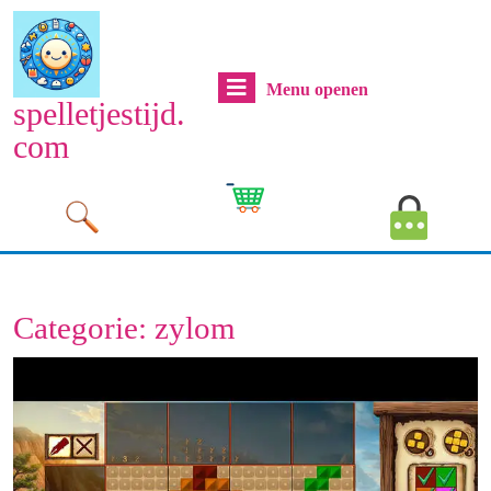
Naar
de
inhoud
Menu
Menu openen
gaan
spelletjestijd.
Naar
openen
com
de
inhoud
Cart
MyAcco
gaan
Image
Image
Categorie:
zylom