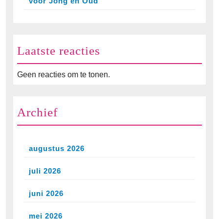
voor Jong en Oud
Laatste reacties
Geen reacties om te tonen.
Archief
augustus 2026
juli 2026
juni 2026
mei 2026