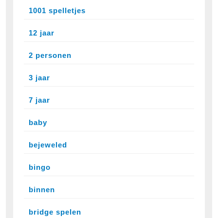
1001 spelletjes
12 jaar
2 personen
3 jaar
7 jaar
baby
bejeweled
bingo
binnen
bridge spelen