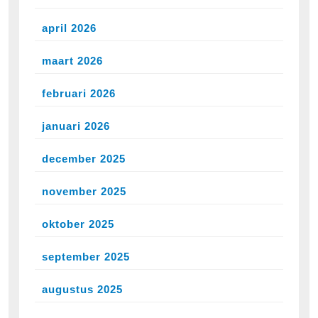
april 2026
maart 2026
februari 2026
januari 2026
december 2025
november 2025
oktober 2025
september 2025
augustus 2025