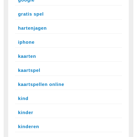
gratis spel
hartenjagen
iphone
kaarten
kaartspel
kaartspellen online
kind
kinder
kinderen