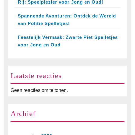
Rij: Speelplezier voor Jong en Oud!
Spannende Avonturen: Ontdek de Wereld
van Politie Spelletjes!
Feestelijk Vermaak: Zwarte Piet Spelletjes
voor Jong en Oud
Laatste reacties
Geen reacties om te tonen.
Archief