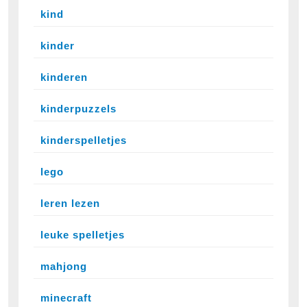
kind
kinder
kinderen
kinderpuzzels
kinderspelletjes
lego
leren lezen
leuke spelletjes
mahjong
minecraft