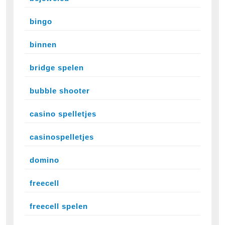
bingo
binnen
bridge spelen
bubble shooter
casino spelletjes
casinospelletjes
domino
freecell
freecell spelen