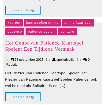
Meteen!
Lees
Lees volledig
volledig
kaarten
kaartspellen online
online kaartspel
patience
patience spelen
solitaire
Het Genot van Patience Kaartspel
Het
Spelen: Een Tijdloos Vermaak
Genot
28
spelletjestijd
28 september 2025
spelletjestijd
0
van
september
Reactie
Patience
2025
Kaartspel
Het Plezier van Patience Kaartspel Spelen Het
Spelen:
Plezier van Patience Kaartspel Spelen Patience, ook
Een
wel bekend als Solitaire, is een[...]
Tijdloos
Vermaak
Lees
Lees volledig
volledig