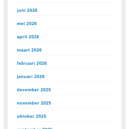
juni 2026
mei 2026
april 2026
maart 2026
februari 2026
januari 2026
december 2025
november 2025
oktober 2025