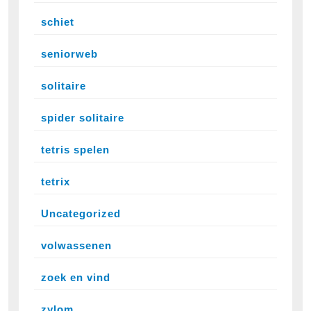
schiet
seniorweb
solitaire
spider solitaire
tetris spelen
tetrix
Uncategorized
volwassenen
zoek en vind
zylom