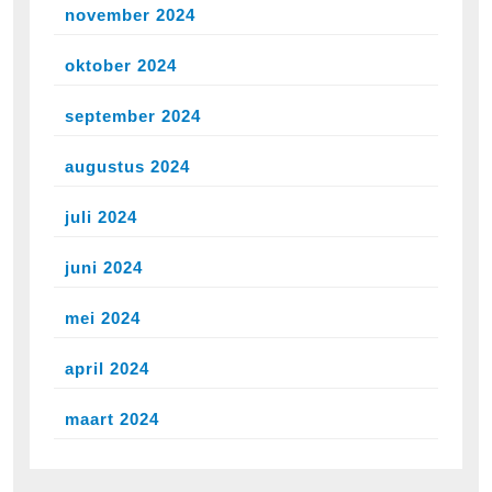
november 2024
oktober 2024
september 2024
augustus 2024
juli 2024
juni 2024
mei 2024
april 2024
maart 2024