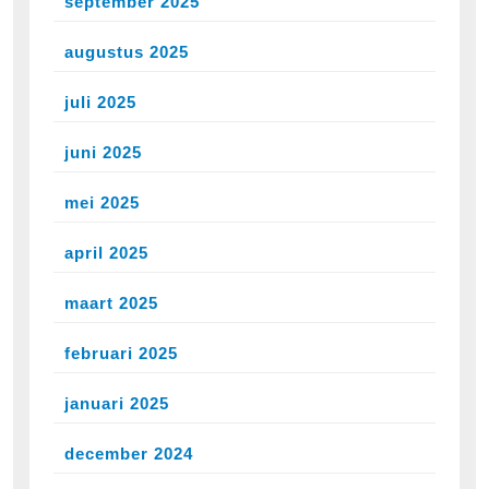
september 2025
augustus 2025
juli 2025
juni 2025
mei 2025
april 2025
maart 2025
februari 2025
januari 2025
december 2024