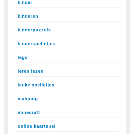
kinder
kinderen
kinderpuzzels
kinderspelletjes
lego
leren lezen
leuke spelletjes
mahjong
minecraft
online kaartspel