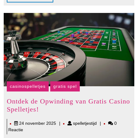
volledig
casinospelletjes
gratis spel
Ontdek de Opwinding van Gratis Casino
Ontdek
Spelletjes!
de
24
spelletjestijd
24 november 2025
spelletjestijd
0
Opwinding
november
Reactie
van
2025