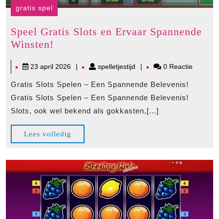
gratis spel
Speel Gratis Slots en Ervaar Spannende
Speel
Winsten!
Gratis
23
spelletjestijd
23 april 2026
spelletjestijd
0 Reactie
Slots
april
en
Gratis Slots Spelen – Een Spannende Belevenis!
2026
Ervaar
Gratis Slots Spelen – Een Spannende Belevenis!
Spannende
Slots, ook wel bekend als gokkasten,[...]
Winsten!
Lees
Lees volledig
volledig