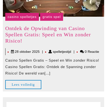
casino spelletjes
gratis spel
Ontdek de Opwinding van Casino
Spellen Gratis: Speel en Win zonder
Ontdek
Risico!
de
28
spelletjestijd
28 oktober 2025
spelletjestijd
0 Reactie
Opwinding
oktober
van
Casino Spellen Gratis – Speel en Win zonder Risico!
2025
Casino
Casino Spellen Gratis: Ontdek de Spanning zonder
Spellen
Risico! De wereld van[...]
Gratis:
Speel
Lees
Lees volledig
en
volledig
Win
zonder