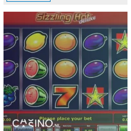
volledig