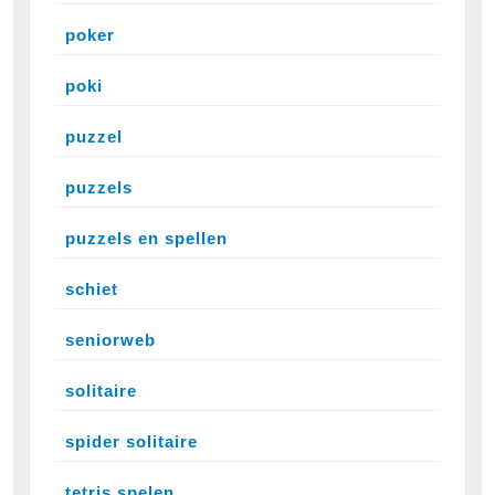
poker
poki
puzzel
puzzels
puzzels en spellen
schiet
seniorweb
solitaire
spider solitaire
tetris spelen