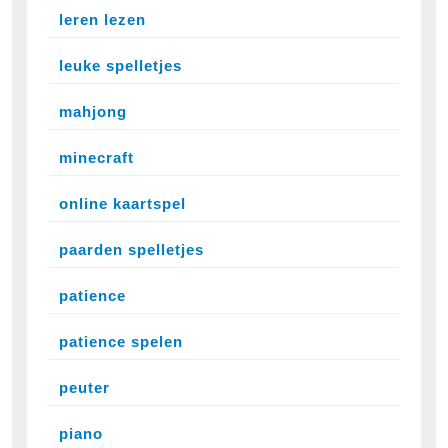
leren lezen
leuke spelletjes
mahjong
minecraft
online kaartspel
paarden spelletjes
patience
patience spelen
peuter
piano