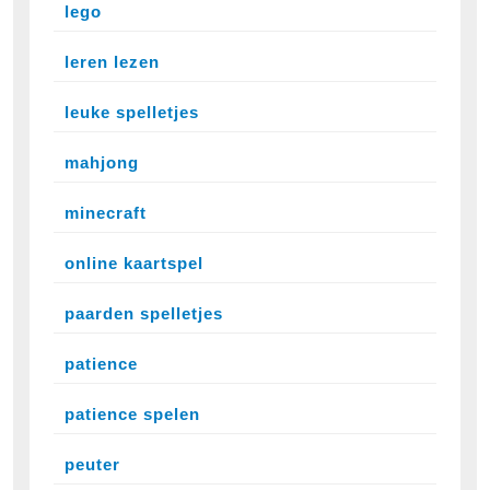
lego
leren lezen
leuke spelletjes
mahjong
minecraft
online kaartspel
paarden spelletjes
patience
patience spelen
peuter