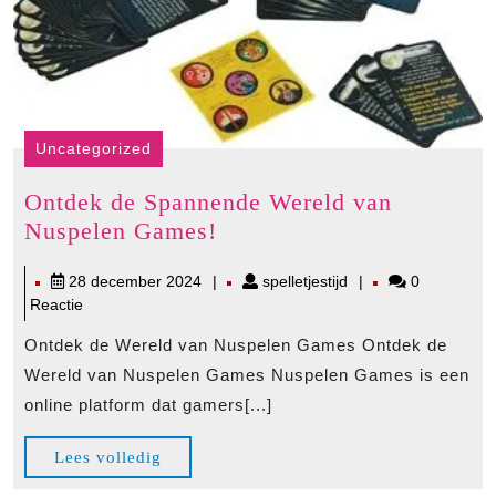
Uncategorized
Ontdek de Spannende Wereld van
Ontdek
Nuspelen Games!
de
28
spelletjestijd
28 december 2024
spelletjestijd
0
Spannende
december
Reactie
Wereld
2024
van
Ontdek de Wereld van Nuspelen Games Ontdek de
Nuspelen
Wereld van Nuspelen Games Nuspelen Games is een
Games!
online platform dat gamers[...]
Lees
Lees volledig
volledig