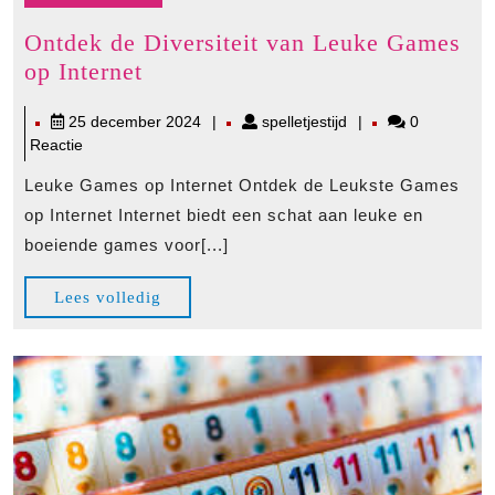
Ontdek de Diversiteit van Leuke Games
Ontdek
op Internet
de
25
spelletjestijd
25 december 2024
spelletjestijd
0
Diversiteit
december
Reactie
van
2024
Leuke
Leuke Games op Internet Ontdek de Leukste Games
Games
op Internet Internet biedt een schat aan leuke en
op
boeiende games voor[...]
Internet
Lees
Lees volledig
volledig