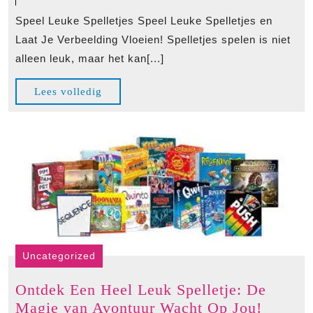
Leuke
2024
Spelletjes
Speel Leuke Spelletjes Speel Leuke Spelletjes en
voor
Laat Je Verbeelding Vloeien! Spelletjes spelen is niet
Urenlang
alleen leuk, maar het kan[...]
Plezier!
Lees
Lees volledig
volledig
Uncategorized
Ontdek Een Heel Leuk Spelletje: De
Ontdek
Magie van Avontuur Wacht Op Jou!