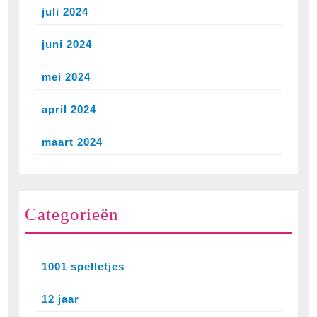
juli 2024
juni 2024
mei 2024
april 2024
maart 2024
Categorieën
1001 spelletjes
12 jaar