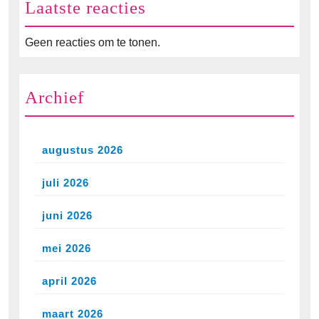
Laatste reacties
Geen reacties om te tonen.
Archief
augustus 2026
juli 2026
juni 2026
mei 2026
april 2026
maart 2026