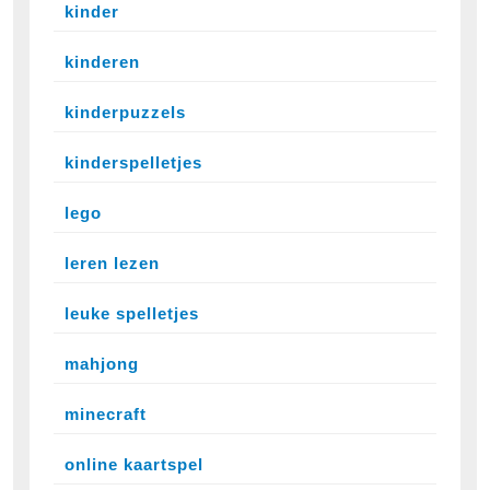
kinder
kinderen
kinderpuzzels
kinderspelletjes
lego
leren lezen
leuke spelletjes
mahjong
minecraft
online kaartspel