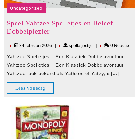
Uncategorized
Speel Yahtzee Spelletjes en Beleef
Speel
Dobbelplezier
Yahtzee
24
spelletjestijd
24 februari 2026
spelletjestijd
0 Reactie
Spelletjes
februari
en
Yahtzee Spelletjes – Een Klassiek Dobbelavontuur
2026
Beleef
Yahtzee Spelletjes – Een Klassiek Dobbelavontuur
Dobbelplezier
Yahtzee, ook bekend als Yathzee of Yatzy, is[...]
Lees
Lees volledig
volledig