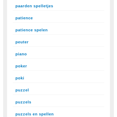
paarden spelletjes
patience
patience spelen
peuter
piano
poker
poki
puzzel
puzzels
puzzels en spellen