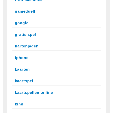
gameduell
google
gratis spel
hartenjagen
iphone
kaarten
kaartspel
kaartspellen online
kind