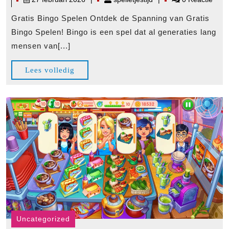
Bingo
februari
en
Gratis Bingo Spelen Ontdek de Spanning van Gratis
2026
Geniet
Bingo Spelen! Bingo is een spel dat al generaties lang
van
mensen van[...]
de
Spanning!
Lees
Lees volledig
volledig
Uncategorized