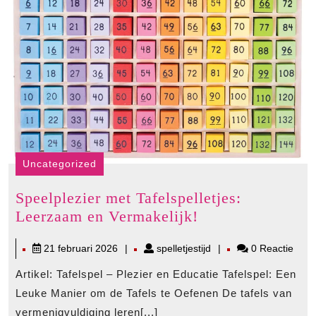
Uncategorized
Speelplezier met Tafelspelletjes:
Speelplezier
Leerzaam en Vermakelijk!
met
21
spelletjestijd
21 februari 2026
spelletjestijd
0 Reactie
Tafelspelletjes:
februari
Leerzaam
Artikel: Tafelspel – Plezier en Educatie Tafelspel: Een
2026
en
Leuke Manier om de Tafels te Oefenen De tafels van
Vermakelijk!
vermenigvuldiging leren[...]