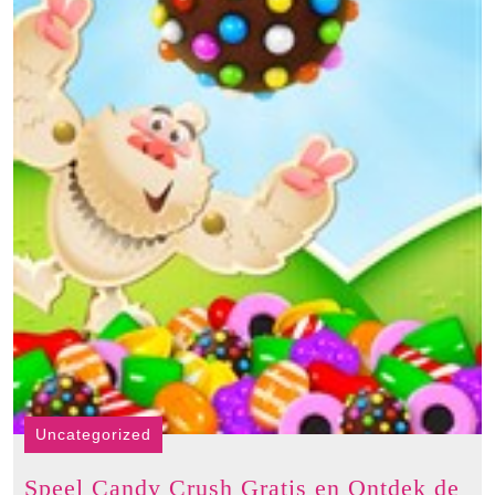
Uncategorized
Speel Candy Crush Gratis en Ontdek de