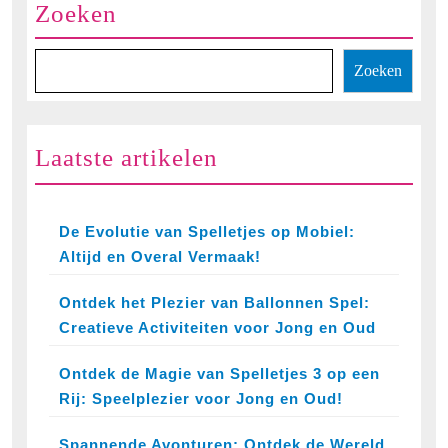
Zoeken
Zoeken
Laatste artikelen
De Evolutie van Spelletjes op Mobiel:
Altijd en Overal Vermaak!
Ontdek het Plezier van Ballonnen Spel:
Creatieve Activiteiten voor Jong en Oud
Ontdek de Magie van Spelletjes 3 op een
Rij: Speelplezier voor Jong en Oud!
Spannende Avonturen: Ontdek de Wereld