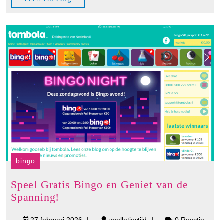
volledig
bingo
Speel Gratis Bingo en Geniet van de
Speel
Spanning!
Gratis
27
spelletjestijd
27 februari 2026
spelletjestijd
0 Reactie