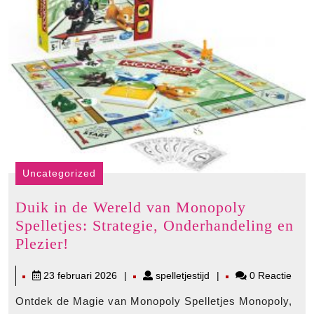
Uncategorized
Duik in de Wereld van Monopoly
Spelletjes: Strategie, Onderhandeling en
Duik
Plezier!
in
23
spelletjestijd
23 februari 2026
spelletjestijd
0 Reactie
de
februari
Wereld
Ontdek de Magie van Monopoly Spelletjes Monopoly,
2026