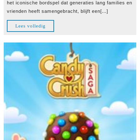
van
het iconische bordspel dat generaties lang families en
Monopoly
vrienden heeft samengebracht, blijft een[...]
Spelletjes:
Strategie,
Lees
Lees volledig
Onderhandeling
volledig
en
Plezier!