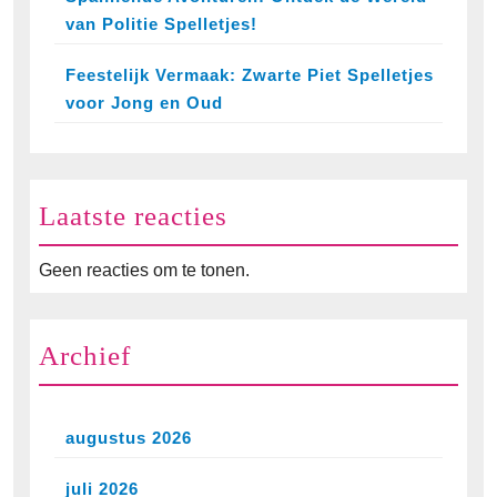
van Politie Spelletjes!
Feestelijk Vermaak: Zwarte Piet Spelletjes
voor Jong en Oud
Laatste reacties
Geen reacties om te tonen.
Archief
augustus 2026
juli 2026