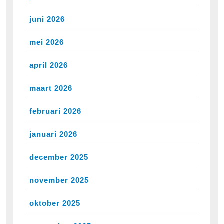
juni 2026
mei 2026
april 2026
maart 2026
februari 2026
januari 2026
december 2025
november 2025
oktober 2025