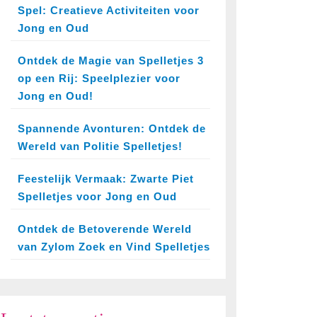
Spel: Creatieve Activiteiten voor
Jong en Oud
Ontdek de Magie van Spelletjes 3
op een Rij: Speelplezier voor
Jong en Oud!
Spannende Avonturen: Ontdek de
Wereld van Politie Spelletjes!
Feestelijk Vermaak: Zwarte Piet
Spelletjes voor Jong en Oud
Ontdek de Betoverende Wereld
van Zylom Zoek en Vind Spelletjes