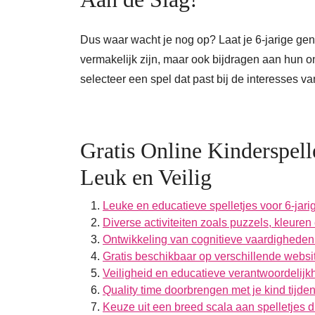
Dus waar wacht je nog op? Laat je 6-jarige geni
vermakelijk zijn, maar ook bijdragen aan hun o
selecteer een spel dat past bij de interesses v
Gratis Online Kinderspelle
Leuk en Veilig
Leuke en educatieve spelletjes voor 6-jari
Diverse activiteiten zoals puzzels, kleure
Ontwikkeling van cognitieve vaardigheden e
Gratis beschikbaar op verschillende websi
Veiligheid en educatieve verantwoordelij
Quality time doorbrengen met je kind tijde
Keuze uit een breed scala aan spelletjes d