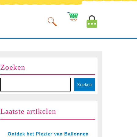
Cart
MyAccount
Image
Image
Zoeken
Zoeken
Laatste artikelen
Ontdek het Plezier van Ballonnen