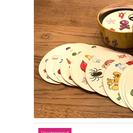
Uncategorized