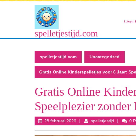
Naar
de
inhoud
Over 
gaan
spelletjestijd.com
Naar
de
inhoud
gaan
spelletjestijd.com
Uncategorized
Gratis Online Kinderspelletjes voor 6 Jaar: Sp
Gratis Online Kinder
Speelplezier zonder
28
spelletjestij
28 februari 2026
spelletjestijd
0 R
februari
2026