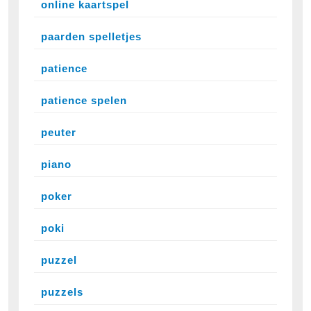
online kaartspel
paarden spelletjes
patience
patience spelen
peuter
piano
poker
poki
puzzel
puzzels