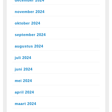
december 2024
november 2024
oktober 2024
september 2024
augustus 2024
juli 2024
juni 2024
mei 2024
april 2024
maart 2024