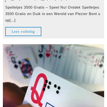
juli
3500
Spelletjes 3500 Gratis – Speel Nu! Ontdek Spelletjes
2026
Gratis
3500 Gratis en Duik in een Wereld van Plezier Bent u
Spelletjes!
op[...]
Lees
Lees volledig
volledig