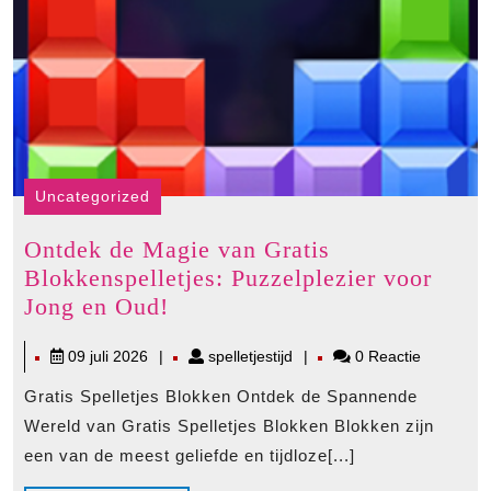
Uncategorized
Ontdek de Magie van Gratis
Blokkenspelletjes: Puzzelplezier voor
Ontdek
Jong en Oud!
de
09
spelletjestijd
09 juli 2026
spelletjestijd
0 Reactie
Magie
juli
van
Gratis Spelletjes Blokken Ontdek de Spannende
2026
Gratis
Wereld van Gratis Spelletjes Blokken Blokken zijn
Blokkenspelletjes:
een van de meest geliefde en tijdloze[...]
Puzzelplezier