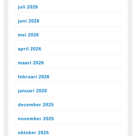
juli 2026
juni 2026
mei 2026
april 2026
maart 2026
februari 2026
januari 2026
december 2025
november 2025
oktober 2025