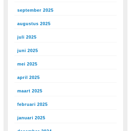
september 2025
augustus 2025
juli 2025
juni 2025
mei 2025
april 2025
maart 2025
februari 2025
januari 2025