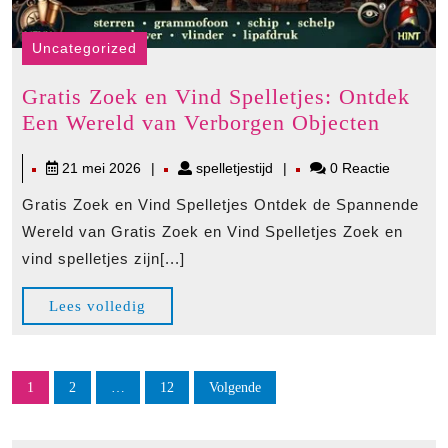
Uncategorized
Gratis Zoek en Vind Spelletjes: Ontdek
Gratis
Een Wereld van Verborgen Objecten
Zoek
21
spelletjestijd
21 mei 2026
spelletjestijd
0 Reactie
en
mei
Vind
Gratis Zoek en Vind Spelletjes Ontdek de Spannende
2026
Spellet
Wereld van Gratis Zoek en Vind Spelletjes Zoek en
Ontde
vind spelletjes zijn[...]
Een
Wereld
Lees
Lees volledig
van
volledig
Verbor
Berichtnavigatie
Object
1
2
…
12
Volgende