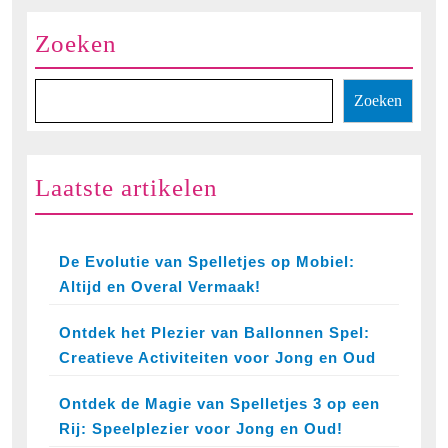
Zoeken
Zoeken
Laatste artikelen
De Evolutie van Spelletjes op Mobiel:
Altijd en Overal Vermaak!
Ontdek het Plezier van Ballonnen Spel:
Creatieve Activiteiten voor Jong en Oud
Ontdek de Magie van Spelletjes 3 op een
Rij: Speelplezier voor Jong en Oud!