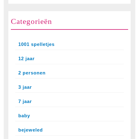
Categorieën
1001 spelletjes
12 jaar
2 personen
3 jaar
7 jaar
baby
bejeweled