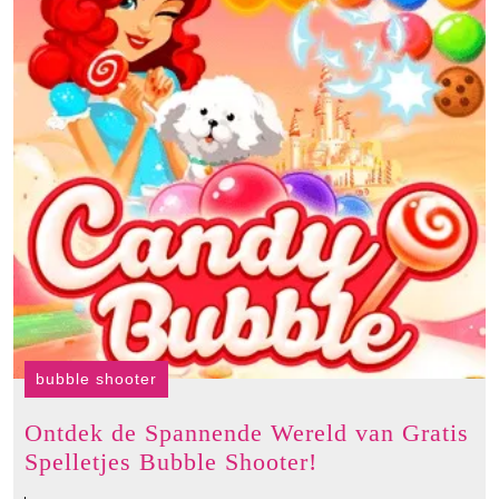
bubble shooter
Ontdek de Spannende Wereld van Gratis
Ontdek
Spelletjes Bubble Shooter!
de