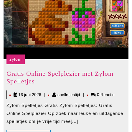
zylom
Gratis Online Spelplezier met Zylom
Gratis
Spelletjes
Online
16
spelletjestijd
16 juni 2026
spelletjestijd
0 Reactie
Spelplezier
juni
met
Zylom Spelletjes Gratis Zylom Spelletjes: Gratis
2026
Zylom
Online Spelplezier Op zoek naar leuke en uitdagende
Spelletjes
spelletjes om je vrije tijd mee[...]