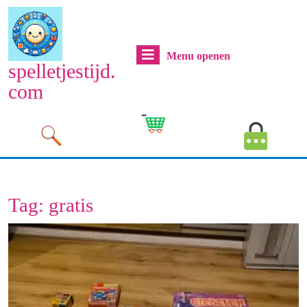
Naar
de
inhoud
Menu
Menu openen
gaan
spelletjestijd.
Naar
openen
com
de
inhoud
Cart
MyAcco
gaan
Image
Image
Tag:
gratis