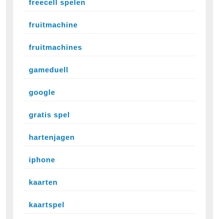
freecell spelen
fruitmachine
fruitmachines
gameduell
google
gratis spel
hartenjagen
iphone
kaarten
kaartspel