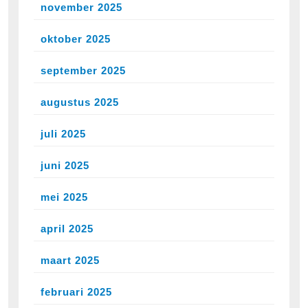
november 2025
oktober 2025
september 2025
augustus 2025
juli 2025
juni 2025
mei 2025
april 2025
maart 2025
februari 2025