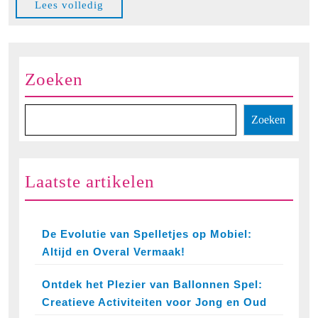
het
Lees
Lees volledig
Kaartspel
volledig
Zoeken
Zoeken
Laatste artikelen
De Evolutie van Spelletjes op Mobiel:
Altijd en Overal Vermaak!
Ontdek het Plezier van Ballonnen Spel:
Creatieve Activiteiten voor Jong en Oud