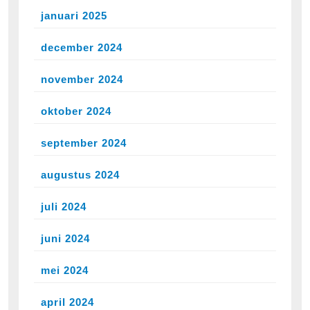
januari 2025
december 2024
november 2024
oktober 2024
september 2024
augustus 2024
juli 2024
juni 2024
mei 2024
april 2024