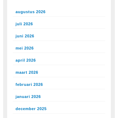
augustus 2026
juli 2026
juni 2026
mei 2026
april 2026
maart 2026
februari 2026
januari 2026
december 2025