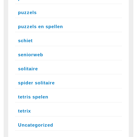
puzzels
puzzels en spellen
schiet
seniorweb
solitaire
spider solitaire
tetris spelen
tetrix
Uncategorized