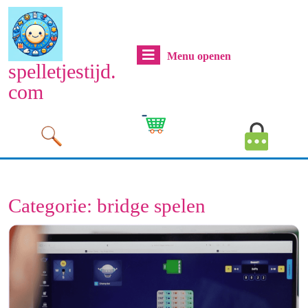
Naar
de
inhoud
Menu
Menu openen
gaan
spelletjestijd.
Naar
openen
com
de
inhoud
Cart
MyAcco
gaan
Image
Image
Categorie:
bridge spelen