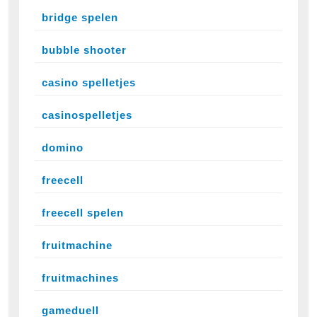
bridge spelen
bubble shooter
casino spelletjes
casinospelletjes
domino
freecell
freecell spelen
fruitmachine
fruitmachines
gameduell