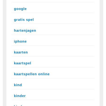
google
gratis spel
hartenjagen
iphone
kaarten
kaartspel
kaartspellen online
kind
kinder