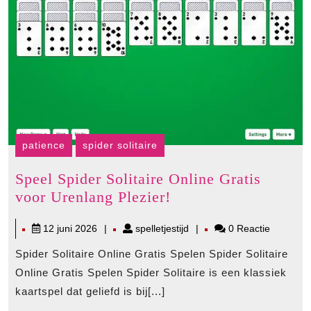
patience
spider solitaire
Speel Spider Solitaire Online Gratis
Speel
voor Urenlang Plezier!
Spider
12
spelletjestijd
12 juni 2026
spelletjestijd
0 Reactie
Solitaire
juni
Online
Spider Solitaire Online Gratis Spelen Spider Solitaire
2026
Gratis
Online Gratis Spelen Spider Solitaire is een klassiek
voor
kaartspel dat geliefd is bij[...]
Urenlang