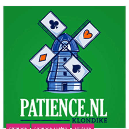
Websites
patience
patience spelen
solitaire