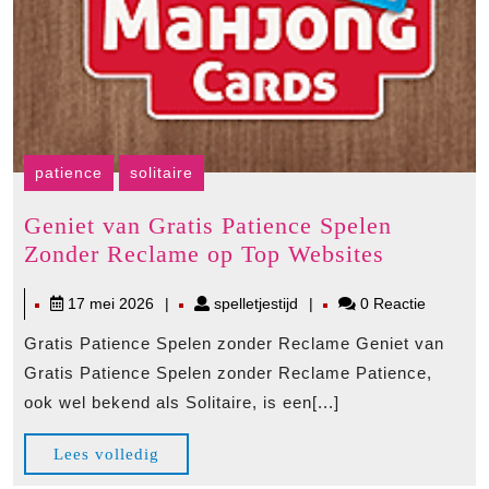
patience
solitaire
Geniet van Gratis Patience Spelen
Geniet
Zonder Reclame op Top Websites
van
17
spelletjestijd
17 mei 2026
spelletjestijd
0 Reactie
Gratis
mei
Patience
Gratis Patience Spelen zonder Reclame Geniet van
2026
Spelen
Gratis Patience Spelen zonder Reclame Patience,
Zonder
ook wel bekend als Solitaire, is een[...]
Reclame
op
Lees
Lees volledig
Top
volledig