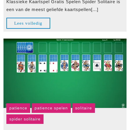
Klassieke Kaartspel Gratis Spelen Spider Solitaire is
een van de meest geliefde kaartspellen[...]
Lees
Lees volledig
volledig
patience
patience spelen
solitaire
spider solitaire