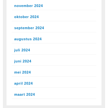
november 2024
oktober 2024
september 2024
augustus 2024
juli 2024
juni 2024
mei 2024
april 2024
maart 2024