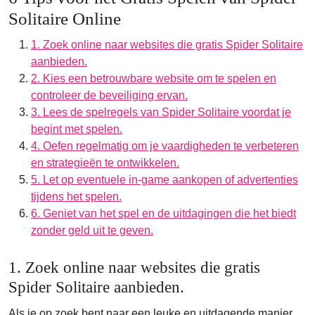
Solitaire Online
1. Zoek online naar websites die gratis Spider Solitaire
aanbieden.
2. Kies een betrouwbare website om te spelen en
controleer de beveiliging ervan.
3. Lees de spelregels van Spider Solitaire voordat je
begint met spelen.
4. Oefen regelmatig om je vaardigheden te verbeteren
en strategieën te ontwikkelen.
5. Let op eventuele in-game aankopen of advertenties
tijdens het spelen.
6. Geniet van het spel en de uitdagingen die het biedt
zonder geld uit te geven.
1. Zoek online naar websites die gratis
Spider Solitaire aanbieden.
Als je op zoek bent naar een leuke en uitdagende manier