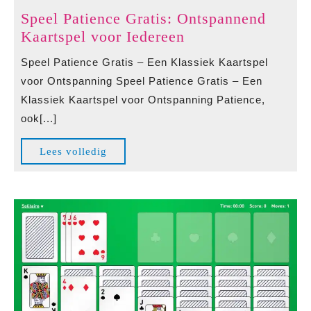
Speel Patience Gratis: Ontspannend
Speel
Kaartspel voor Iedereen
Patience
Speel Patience Gratis – Een Klassiek Kaartspel
Gratis:
voor Ontspanning Speel Patience Gratis – Een
Ontspannend
Klassiek Kaartspel voor Ontspanning Patience,
Kaartspel
ook[...]
voor
Iedereen
Lees
Lees volledig
volledig