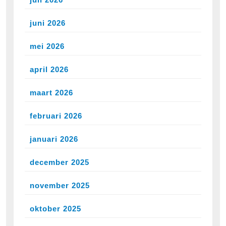
juni 2026
mei 2026
april 2026
maart 2026
februari 2026
januari 2026
december 2025
november 2025
oktober 2025