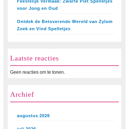
Feestelijk Vermaak: Zwarte Piet Spelletjes
voor Jong en Oud
Ontdek de Betoverende Wereld van Zylom
Zoek en Vind Spelletjes
Laatste reacties
Geen reacties om te tonen.
Archief
augustus 2026
juli 2026