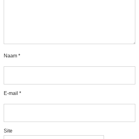
Naam
*
E-mail
*
Site