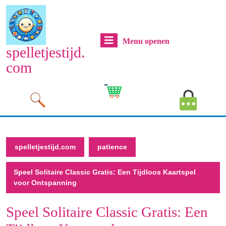
Naar
de
inhoud
Menu
Menu openen
gaan
spelletjestijd.
Naar
openen
com
de
inhoud
Cart
MyAcco
gaan
Image
Image
spelletjestijd.com
patience
Speel Solitaire Classic Gratis: Een Tijdloos Kaartspel
voor Ontspanning
Speel Solitaire Classic Gratis: Een