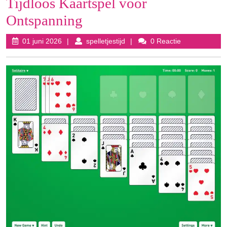
Tijdloos Kaartspel voor
Ontspanning
01
spelletjestijd
01 juni 2026
spelletjestijd
0 Reactie
juni
2026