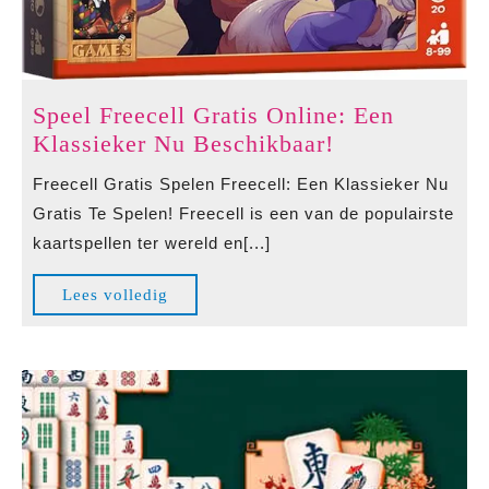
Speel Freecell Gratis Online: Een
Speel
Klassieker Nu Beschikbaar!
Freecell
Freecell Gratis Spelen Freecell: Een Klassieker Nu
Gratis
Gratis Te Spelen! Freecell is een van de populairste
Online:
kaartspellen ter wereld en[...]
Een
Klassieker
Lees
Lees volledig
Nu
volledig
Beschikbaar!