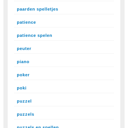
paarden spelletjes
patience
patience spelen
peuter
piano
poker
poki
puzzel
puzzels
puzzels en spellen