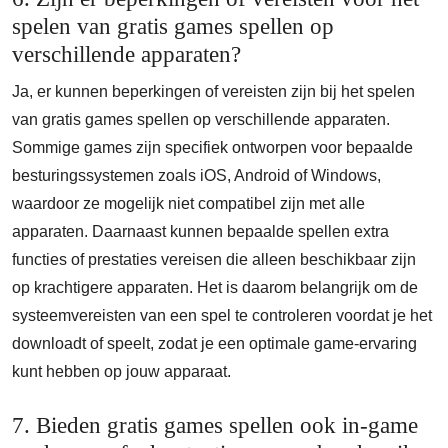
spelen van gratis games spellen op
verschillende apparaten?
Ja, er kunnen beperkingen of vereisten zijn bij het spelen
van gratis games spellen op verschillende apparaten.
Sommige games zijn specifiek ontworpen voor bepaalde
besturingssystemen zoals iOS, Android of Windows,
waardoor ze mogelijk niet compatibel zijn met alle
apparaten. Daarnaast kunnen bepaalde spellen extra
functies of prestaties vereisen die alleen beschikbaar zijn
op krachtigere apparaten. Het is daarom belangrijk om de
systeemvereisten van een spel te controleren voordat je het
downloadt of speelt, zodat je een optimale game-ervaring
kunt hebben op jouw apparaat.
7. Bieden gratis games spellen ook in-game