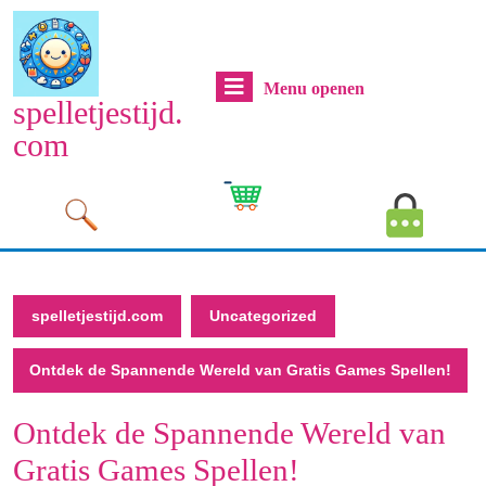
Naar
de
inhoud
Menu
Menu openen
gaan
spelletjestijd.
Naar
openen
com
de
inhoud
Cart
MyAcco
gaan
Image
Image
spelletjestijd.com
Uncategorized
Ontdek de Spannende Wereld van Gratis Games Spellen!
Ontdek de Spannende Wereld van
Gratis Games Spellen!