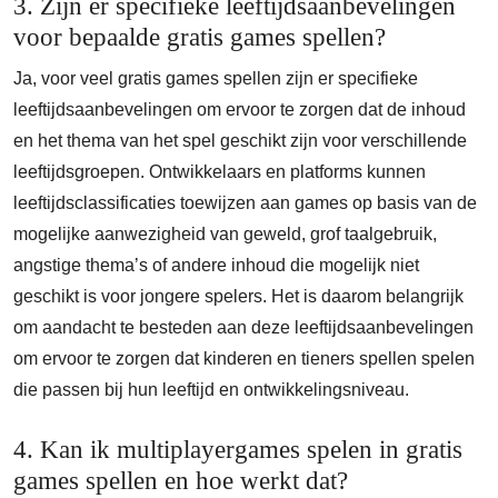
3. Zijn er specifieke leeftijdsaanbevelingen
voor bepaalde gratis games spellen?
Ja, voor veel gratis games spellen zijn er specifieke
leeftijdsaanbevelingen om ervoor te zorgen dat de inhoud
en het thema van het spel geschikt zijn voor verschillende
leeftijdsgroepen. Ontwikkelaars en platforms kunnen
leeftijdsclassificaties toewijzen aan games op basis van de
mogelijke aanwezigheid van geweld, grof taalgebruik,
angstige thema’s of andere inhoud die mogelijk niet
geschikt is voor jongere spelers. Het is daarom belangrijk
om aandacht te besteden aan deze leeftijdsaanbevelingen
om ervoor te zorgen dat kinderen en tieners spellen spelen
die passen bij hun leeftijd en ontwikkelingsniveau.
4. Kan ik multiplayergames spelen in gratis
games spellen en hoe werkt dat?