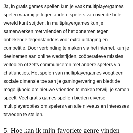
Ja, in gratis games spellen kun je vaak multiplayergames
spelen waarbij je tegen andere spelers van over de hele
wereld kunt strijden. In multiplayergames kun je
samenwerken met vrienden of het opnemen tegen
onbekende tegenstanders voor extra uitdaging en
competitie. Door verbinding te maken via het internet, kun je
deelnemen aan online wedstrijden, coöperatieve missies
voltooien of zelfs communiceren met andere spelers via
chatfuncties. Het spelen van multiplayergames voegt een
sociale dimensie toe aan je gamingervaring en biedt de
mogelijkheid om nieuwe vrienden te maken terwijl je samen
speelt. Veel gratis games spellen bieden diverse
multiplayeropties om spelers van alle niveaus en interesses
tevreden te stellen.
5. Hoe kan ik mijn favoriete genre vinden