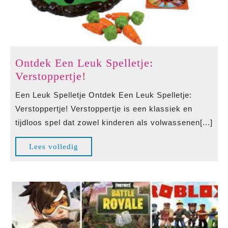
Ontdek Een Leuk Spelletje:
Ontdek
Verstoppertje!
Een
Een Leuk Spelletje Ontdek Een Leuk Spelletje:
Leuk
Verstoppertje! Verstoppertje is een klassiek en
Spelletje:
tijdloos spel dat zowel kinderen als volwassenen[...]
Verstoppertje!
Lees
Lees volledig
volledig