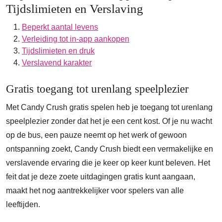
Tijdslimieten en Verslaving
Beperkt aantal levens
Verleiding tot in-app aankopen
Tijdslimieten en druk
Verslavend karakter
Gratis toegang tot urenlang speelplezier
Met Candy Crush gratis spelen heb je toegang tot urenlang
speelplezier zonder dat het je een cent kost. Of je nu wacht
op de bus, een pauze neemt op het werk of gewoon
ontspanning zoekt, Candy Crush biedt een vermakelijke en
verslavende ervaring die je keer op keer kunt beleven. Het
feit dat je deze zoete uitdagingen gratis kunt aangaan,
maakt het nog aantrekkelijker voor spelers van alle
leeftijden.