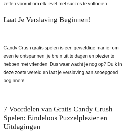
zetten vooruit om elk level met succes te voltooien.
Laat Je Verslaving Beginnen!
Candy Crush gratis spelen is een geweldige manier om
even te ontspannen, je brein uit te dagen en plezier te
hebben met vrienden. Dus waar wacht je nog op? Duik in
deze zoete wereld en laat je verslaving aan snoepgoed
beginnen!
7 Voordelen van Gratis Candy Crush
Spelen: Eindeloos Puzzelplezier en
Uitdagingen