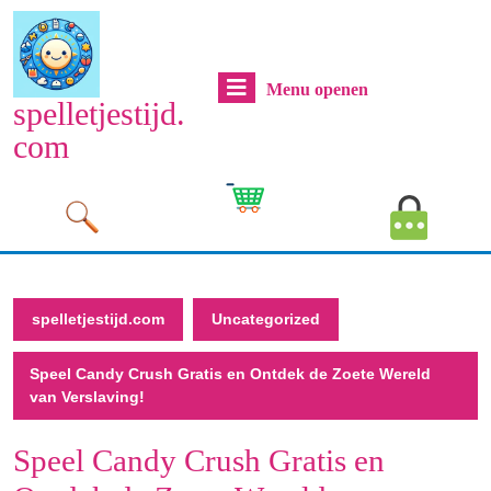
Naar
de
inhoud
Menu
Menu openen
gaan
spelletjestijd.
Naar
openen
com
de
inhoud
Cart
MyAcco
gaan
Image
Image
spelletjestijd.com
Uncategorized
Speel Candy Crush Gratis en Ontdek de Zoete Wereld
van Verslaving!
Speel Candy Crush Gratis en