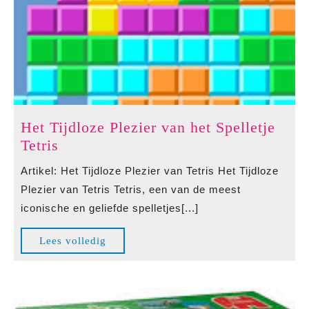
Het Tijdloze Plezier van het Spelletje
Het
Tetris
Tijdloze
Artikel: Het Tijdloze Plezier van Tetris Het Tijdloze
Plezier
Plezier van Tetris Tetris, een van de meest
van
iconische en geliefde spelletjes[...]
het
Spelletje
Lees
Lees volledig
Tetris
volledig