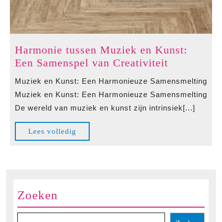
Harmonie tussen Muziek en Kunst:
Harmonie
Een Samenspel van Creativiteit
tussen
Muziek en Kunst: Een Harmonieuze Samensmelting
Muziek
Muziek en Kunst: Een Harmonieuze Samensmelting
en
De wereld van muziek en kunst zijn intrinsiek[...]
Kunst:
Een
Lees
Lees volledig
Samenspel
volledig
van
Creativitei
Zoeken