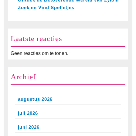
Zoek en Vind Spelletjes
Laatste reacties
Geen reacties om te tonen.
Archief
augustus 2026
juli 2026
juni 2026