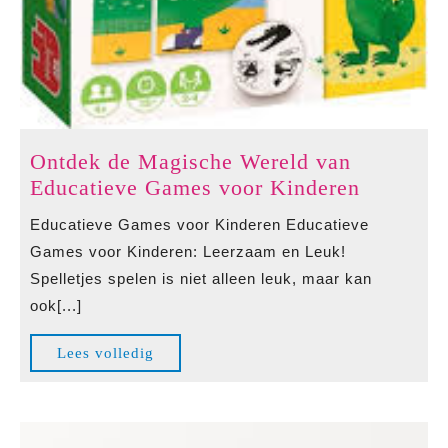
Ontdek de Magische Wereld van
Ontdek
Educatieve Games voor Kinderen
de
Educatieve Games voor Kinderen Educatieve
Magisch
Games voor Kinderen: Leerzaam en Leuk!
Wereld
Spelletjes spelen is niet alleen leuk, maar kan
van
ook[...]
Educatie
Games
Lees
Lees volledig
voor
volledig
Kindere