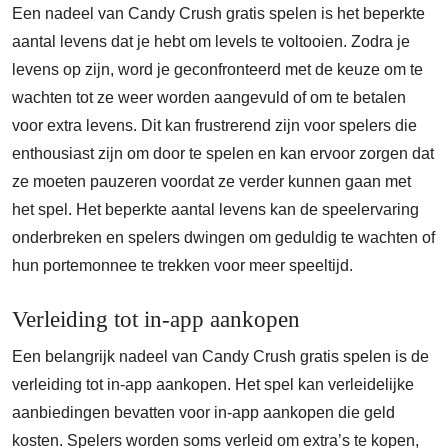
Een nadeel van Candy Crush gratis spelen is het beperkte
aantal levens dat je hebt om levels te voltooien. Zodra je
levens op zijn, word je geconfronteerd met de keuze om te
wachten tot ze weer worden aangevuld of om te betalen
voor extra levens. Dit kan frustrerend zijn voor spelers die
enthousiast zijn om door te spelen en kan ervoor zorgen dat
ze moeten pauzeren voordat ze verder kunnen gaan met
het spel. Het beperkte aantal levens kan de speelervaring
onderbreken en spelers dwingen om geduldig te wachten of
hun portemonnee te trekken voor meer speeltijd.
Verleiding tot in-app aankopen
Een belangrijk nadeel van Candy Crush gratis spelen is de
verleiding tot in-app aankopen. Het spel kan verleidelijke
aanbiedingen bevatten voor in-app aankopen die geld
kosten. Spelers worden soms verleid om extra’s te kopen,