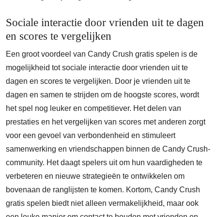
Sociale interactie door vrienden uit te dagen
en scores te vergelijken
Een groot voordeel van Candy Crush gratis spelen is de
mogelijkheid tot sociale interactie door vrienden uit te
dagen en scores te vergelijken. Door je vrienden uit te
dagen en samen te strijden om de hoogste scores, wordt
het spel nog leuker en competitiever. Het delen van
prestaties en het vergelijken van scores met anderen zorgt
voor een gevoel van verbondenheid en stimuleert
samenwerking en vriendschappen binnen de Candy Crush-
community. Het daagt spelers uit om hun vaardigheden te
verbeteren en nieuwe strategieën te ontwikkelen om
bovenaan de ranglijsten te komen. Kortom, Candy Crush
gratis spelen biedt niet alleen vermakelijkheid, maar ook
een leuke manier om contact te houden met vrienden en