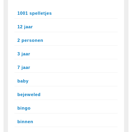
1001 spelletjes
12 jaar
2 personen
3 jaar
7 jaar
baby
bejeweled
bingo
binnen