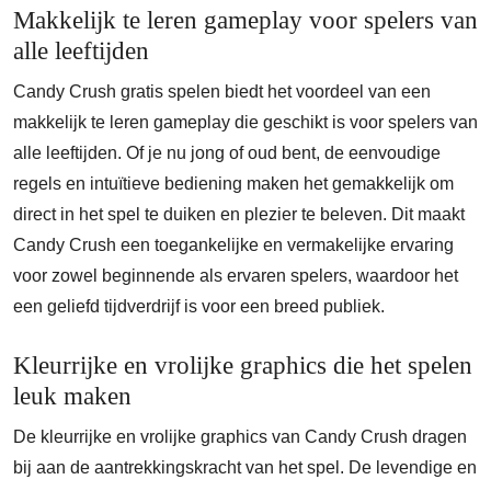
Makkelijk te leren gameplay voor spelers van
alle leeftijden
Candy Crush gratis spelen biedt het voordeel van een
makkelijk te leren gameplay die geschikt is voor spelers van
alle leeftijden. Of je nu jong of oud bent, de eenvoudige
regels en intuïtieve bediening maken het gemakkelijk om
direct in het spel te duiken en plezier te beleven. Dit maakt
Candy Crush een toegankelijke en vermakelijke ervaring
voor zowel beginnende als ervaren spelers, waardoor het
een geliefd tijdverdrijf is voor een breed publiek.
Kleurrijke en vrolijke graphics die het spelen
leuk maken
De kleurrijke en vrolijke graphics van Candy Crush dragen
bij aan de aantrekkingskracht van het spel. De levendige en