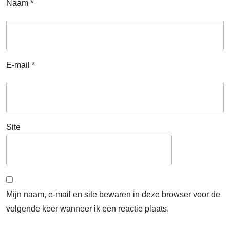
Naam
*
E-mail
*
Site
Mijn naam, e-mail en site bewaren in deze browser voor de
volgende keer wanneer ik een reactie plaats.