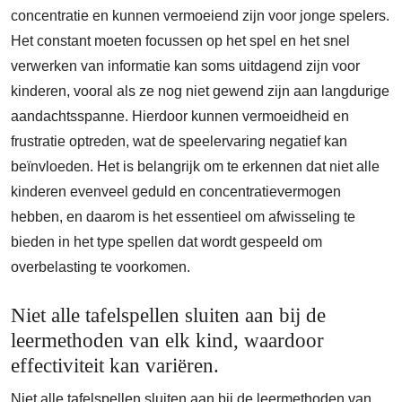
concentratie en kunnen vermoeiend zijn voor jonge spelers.
Het constant moeten focussen op het spel en het snel
verwerken van informatie kan soms uitdagend zijn voor
kinderen, vooral als ze nog niet gewend zijn aan langdurige
aandachtsspanne. Hierdoor kunnen vermoeidheid en
frustratie optreden, wat de speelervaring negatief kan
beïnvloeden. Het is belangrijk om te erkennen dat niet alle
kinderen evenveel geduld en concentratievermogen
hebben, en daarom is het essentieel om afwisseling te
bieden in het type spellen dat wordt gespeeld om
overbelasting te voorkomen.
Niet alle tafelspellen sluiten aan bij de
leermethoden van elk kind, waardoor
effectiviteit kan variëren.
Niet alle tafelspellen sluiten aan bij de leermethoden van