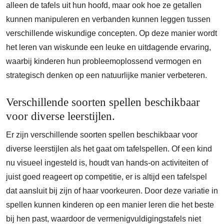
alleen de tafels uit hun hoofd, maar ook hoe ze getallen
kunnen manipuleren en verbanden kunnen leggen tussen
verschillende wiskundige concepten. Op deze manier wordt
het leren van wiskunde een leuke en uitdagende ervaring,
waarbij kinderen hun probleemoplossend vermogen en
strategisch denken op een natuurlijke manier verbeteren.
Verschillende soorten spellen beschikbaar
voor diverse leerstijlen.
Er zijn verschillende soorten spellen beschikbaar voor
diverse leerstijlen als het gaat om tafelspellen. Of een kind
nu visueel ingesteld is, houdt van hands-on activiteiten of
juist goed reageert op competitie, er is altijd een tafelspel
dat aansluit bij zijn of haar voorkeuren. Door deze variatie in
spellen kunnen kinderen op een manier leren die het beste
bij hen past, waardoor de vermenigvuldigingstafels niet