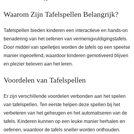
Waarom Zijn Tafelspellen Belangrijk?
Tafelspellen bieden kinderen een interactieve en hands-on
benadering van het oefenen van vermenigvuldigingstafels.
Door middel van spelletjes worden de tafels op een speelse
manier ingeoefend, waardoor kinderen gemotiveerd blijven
en plezier beleven aan het leren.
Voordelen van Tafelspellen
Er zijn verschillende voordelen verbonden aan het spelen
van tafelspellen. Ten eerste helpen deze spellen bij het
verbeteren van het geheugen en het automatiseren van de
tafels. Kinderen kunnen op een leuke manier herhalen en
oefenen, waardoor de tafels sneller worden onthouden.