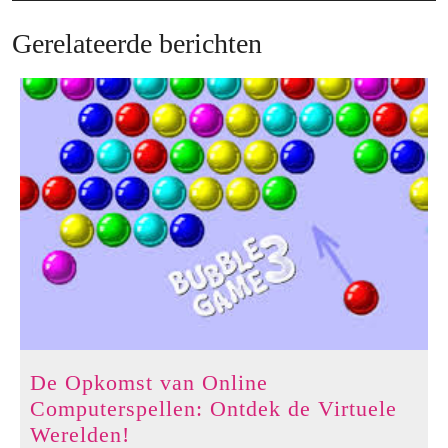
bericht
ber
Gerelateerde berichten
De Opkomst van Online
Computerspellen: Ontdek de Virtuele
De
Werelden!