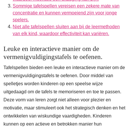
Sommige tafelspellen vereisen een zekere mate van
concentratie en kunnen vermoeiend zijn voor jonge
spelers.
Niet alle tafelspellen sluiten aan bij de leermethoden
van elk kind, waardoor effectiviteit kan variëren.
Leuke en interactieve manier om de
vermenigvuldigingstafels te oefenen.
Tafelspellen bieden een leuke en interactieve manier om de
vermenigvuldigingstafels te oefenen. Door middel van
spelletjes worden kinderen op een speelse wijze
uitgedaagd om de tafels te memoriseren en toe te passen.
Deze vorm van leren zorgt niet alleen voor plezier en
motivatie, maar stimuleert ook het strategisch denken en het
ontwikkelen van wiskundige vaardigheden. Kinderen
kunnen op een actieve en betrokken manier hun