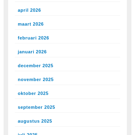
april 2026
maart 2026
februari 2026
januari 2026
december 2025
november 2025
oktober 2025
september 2025
augustus 2025
juli 2025