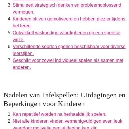
Stimuleert strategisch denken en probleemoplossend
vermogen.
Kinderen blijven gemotiveerd en hebben plezier tijdens
het leren.
Ontwikkelt wiskundige vaardigheden op een speelse
wijze.
Verschillende soorten spellen beschikbaar voor diverse
leerstijlen.
Geschikt voor zowel individueel spelen als samen met
anderen.
Nadelen van Tafelspellen: Uitdagingen en
Beperkingen voor Kinderen
Kan repetitief worden na herhaaldelijk spelen.
Niet alle kinderen vinden vermenigvuldigen even leuk,
waardoor motivatie een uitdaging kan zijn.