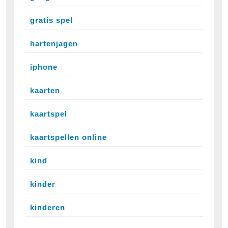
gratis spel
hartenjagen
iphone
kaarten
kaartspel
kaartspellen online
kind
kinder
kinderen