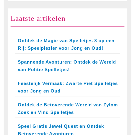
Laatste artikelen
Ontdek de Magie van Spelletjes 3 op een
Rij: Speelplezier voor Jong en Oud!
Spannende Avonturen: Ontdek de Wereld
van Politie Spelletjes!
Feestelijk Vermaak: Zwarte Piet Spelletjes
voor Jong en Oud
Ontdek de Betoverende Wereld van Zylom
Zoek en Vind Spelletjes
Speel Gratis Jewel Quest en Ontdek
Betoverende Avonturen