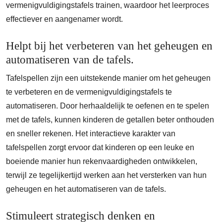
vermenigvuldigingstafels trainen, waardoor het leerproces
effectiever en aangenamer wordt.
Helpt bij het verbeteren van het geheugen en
automatiseren van de tafels.
Tafelspellen zijn een uitstekende manier om het geheugen
te verbeteren en de vermenigvuldigingstafels te
automatiseren. Door herhaaldelijk te oefenen en te spelen
met de tafels, kunnen kinderen de getallen beter onthouden
en sneller rekenen. Het interactieve karakter van
tafelspellen zorgt ervoor dat kinderen op een leuke en
boeiende manier hun rekenvaardigheden ontwikkelen,
terwijl ze tegelijkertijd werken aan het versterken van hun
geheugen en het automatiseren van de tafels.
Stimuleert strategisch denken en