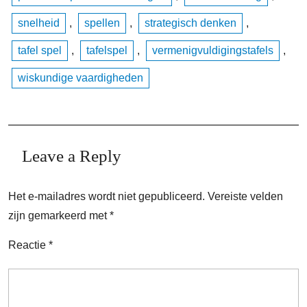
snelheid
,
spellen
,
strategisch denken
,
tafel spel
,
tafelspel
,
vermenigvuldigingstafels
,
wiskundige vaardigheden
Leave a Reply
Het e-mailadres wordt niet gepubliceerd.
Vereiste velden
zijn gemarkeerd met
*
Reactie
*