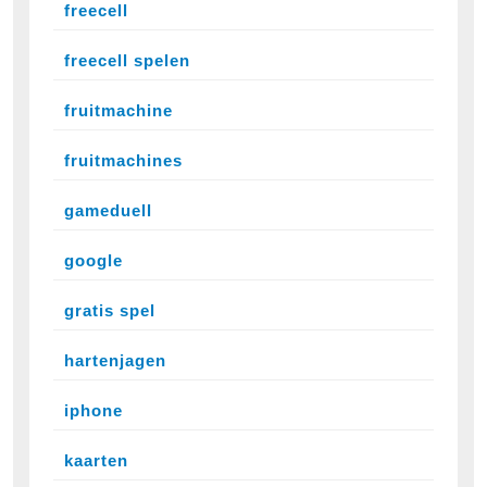
freecell
freecell spelen
fruitmachine
fruitmachines
gameduell
google
gratis spel
hartenjagen
iphone
kaarten