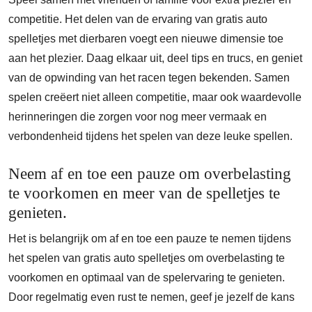
competitie. Het delen van de ervaring van gratis auto
spelletjes met dierbaren voegt een nieuwe dimensie toe
aan het plezier. Daag elkaar uit, deel tips en trucs, en geniet
van de opwinding van het racen tegen bekenden. Samen
spelen creëert niet alleen competitie, maar ook waardevolle
herinneringen die zorgen voor nog meer vermaak en
verbondenheid tijdens het spelen van deze leuke spellen.
Neem af en toe een pauze om overbelasting
te voorkomen en meer van de spelletjes te
genieten.
Het is belangrijk om af en toe een pauze te nemen tijdens
het spelen van gratis auto spelletjes om overbelasting te
voorkomen en optimaal van de spelervaring te genieten.
Door regelmatig even rust te nemen, geef je jezelf de kans