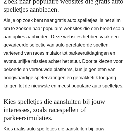
Zoek naar populaire websites die gratis auto
spelletjes aanbieden.
Als je op zoek bent naar gratis auto spelletjes, is het slim
om te zoeken naar populaire websites die een breed scala
aan opties aanbieden. Deze websites hebben vaak een
gevarieerde selectie van auto gerelateerde spellen,
variërend van racesimulator tot parkeeruitdagingen en
avontuurlijke missies achter het stuur. Door te kiezen voor
bekende en vertrouwde platforms, kun je genieten van
hoogwaardige spelervaringen en gemakkelijk toegang
krijgen tot de nieuwste en meest populaire auto spelletjes.
Kies spelletjes die aansluiten bij jouw
interesses, zoals racespellen of
parkeersimulaties.
Kies gratis auto spelletjes die aansluiten bij jouw