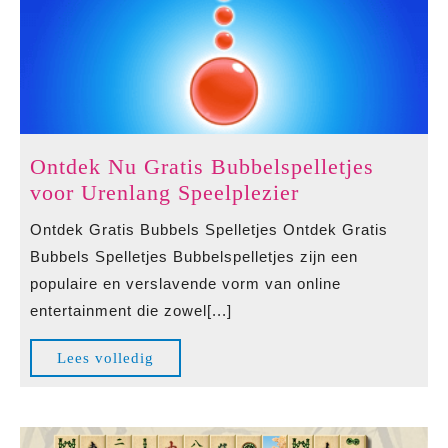
Ontdek Nu Gratis Bubbelspelletjes
Ontdek
voor Urenlang Speelplezier
Nu
Ontdek Gratis Bubbels Spelletjes Ontdek Gratis
Gratis
Bubbels Spelletjes Bubbelspelletjes zijn een
Bubbelspelletj
populaire en verslavende vorm van online
voor
entertainment die zowel[...]
Urenlang
Speelplezier
Lees
Lees volledig
volledig