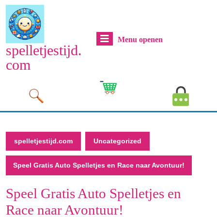
Naar
de
inhoud
Menu
Menu openen
gaan
spelletjestijd.
Naar
openen
com
de
inhoud
Cart
MyAcco
gaan
Image
Image
spelletjestijd.com
Uncategorized
Speel Gratis Auto Spelletjes en Race naar Avontuur!
Speel Gratis Auto Spelletjes en
Race naar Avontuur!