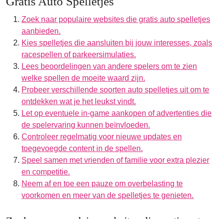
Gratis Auto Spelletjes
Zoek naar populaire websites die gratis auto spelletjes
aanbieden.
Kies spelletjes die aansluiten bij jouw interesses, zoals
racespellen of parkeersimulaties.
Lees beoordelingen van andere spelers om te zien
welke spellen de moeite waard zijn.
Probeer verschillende soorten auto spelletjes uit om te
ontdekken wat je het leukst vindt.
Let op eventuele in-game aankopen of advertenties die
de spelervaring kunnen beïnvloeden.
Controleer regelmatig voor nieuwe updates en
toegevoegde content in de spellen.
Speel samen met vrienden of familie voor extra plezier
en competitie.
Neem af en toe een pauze om overbelasting te
voorkomen en meer van de spelletjes te genieten.