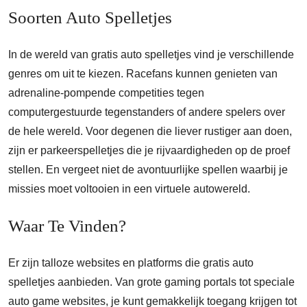
Soorten Auto Spelletjes
In de wereld van gratis auto spelletjes vind je verschillende
genres om uit te kiezen. Racefans kunnen genieten van
adrenaline-pompende competities tegen
computergestuurde tegenstanders of andere spelers over
de hele wereld. Voor degenen die liever rustiger aan doen,
zijn er parkeerspelletjes die je rijvaardigheden op de proef
stellen. En vergeet niet de avontuurlijke spellen waarbij je
missies moet voltooien in een virtuele autowereld.
Waar Te Vinden?
Er zijn talloze websites en platforms die gratis auto
spelletjes aanbieden. Van grote gaming portals tot speciale
auto game websites, je kunt gemakkelijk toegang krijgen tot