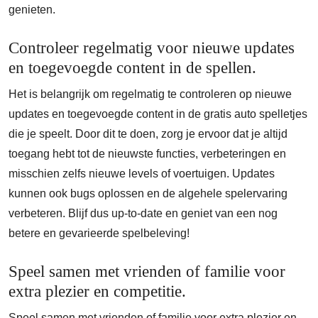
genieten.
Controleer regelmatig voor nieuwe updates
en toegevoegde content in de spellen.
Het is belangrijk om regelmatig te controleren op nieuwe
updates en toegevoegde content in de gratis auto spelletjes
die je speelt. Door dit te doen, zorg je ervoor dat je altijd
toegang hebt tot de nieuwste functies, verbeteringen en
misschien zelfs nieuwe levels of voertuigen. Updates
kunnen ook bugs oplossen en de algehele spelervaring
verbeteren. Blijf dus up-to-date en geniet van een nog
betere en gevarieerde spelbeleving!
Speel samen met vrienden of familie voor
extra plezier en competitie.
Speel samen met vrienden of familie voor extra plezier en