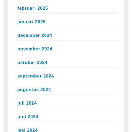
februari 2025
januari 2025
december 2024
november 2024
oktober 2024
september 2024
augustus 2024
juli 2024
juni 2024
mei 2024