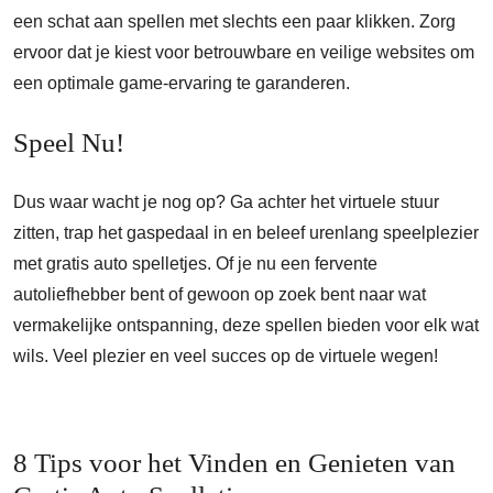
een schat aan spellen met slechts een paar klikken. Zorg
ervoor dat je kiest voor betrouwbare en veilige websites om
een optimale game-ervaring te garanderen.
Speel Nu!
Dus waar wacht je nog op? Ga achter het virtuele stuur
zitten, trap het gaspedaal in en beleef urenlang speelplezier
met gratis auto spelletjes. Of je nu een fervente
autoliefhebber bent of gewoon op zoek bent naar wat
vermakelijke ontspanning, deze spellen bieden voor elk wat
wils. Veel plezier en veel succes op de virtuele wegen!
8 Tips voor het Vinden en Genieten van