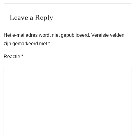
Leave a Reply
Het e-mailadres wordt niet gepubliceerd.
Vereiste velden
zijn gemarkeerd met
*
Reactie
*