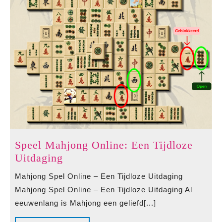
Speel Mahjong Online: Een Tijdloze
Speel
Uitdaging
Mahjong
Mahjong Spel Online – Een Tijdloze Uitdaging
Online:
Mahjong Spel Online – Een Tijdloze Uitdaging Al
Een
eeuwenlang is Mahjong een geliefd[...]
Tijdloze
Uitdaging