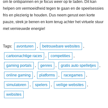
om te ontspannen en je focus weer op te laden. Dit kan
helpen om vermoeidheid tegen te gaan en de speelsessies
fris en plezierig te houden. Dus neem gerust een korte
pauze, strek je benen en kom terug achter het virtuele stuur
met vernieuwde energie!
Tags:
avonturen
,
betrouwbare websites
,
cartoonachtige races
,
competities
,
gaming portals
,
genres
,
gratis auto spelletjes
,
online gaming
,
platforms
,
racegames
,
simulatoren
,
spelers
,
veilige websites
,
websites