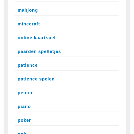
mahjong
minecraft
online kaartspel
paarden spelletjes
patience
patience spelen
peuter
piano
poker
poki