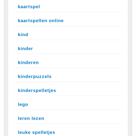
kaartspel
kaartspellen online
kind
kinder
kinderen
kinderpuzzels
kinderspelletjes
lego
leren lezen
leuke spelletjes