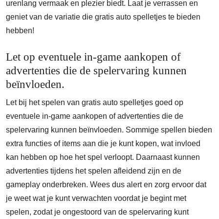
urenlang vermaak en plezier biedt. Laat je verrassen en
geniet van de variatie die gratis auto spelletjes te bieden
hebben!
Let op eventuele in-game aankopen of
advertenties die de spelervaring kunnen
beïnvloeden.
Let bij het spelen van gratis auto spelletjes goed op
eventuele in-game aankopen of advertenties die de
spelervaring kunnen beïnvloeden. Sommige spellen bieden
extra functies of items aan die je kunt kopen, wat invloed
kan hebben op hoe het spel verloopt. Daarnaast kunnen
advertenties tijdens het spelen afleidend zijn en de
gameplay onderbreken. Wees dus alert en zorg ervoor dat
je weet wat je kunt verwachten voordat je begint met
spelen, zodat je ongestoord van de spelervaring kunt