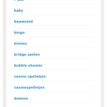
baby
bejeweled
bingo
binnen
bridge spelen
bubble shooter
casino spelletjes
casinospelletjes
domino