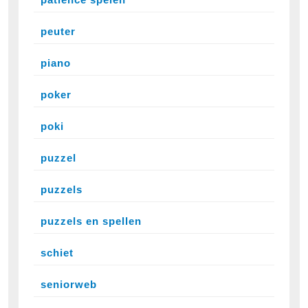
peuter
piano
poker
poki
puzzel
puzzels
puzzels en spellen
schiet
seniorweb