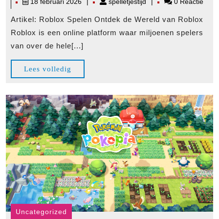
18
spelletjestijd
18 februari 2026
spelletjestijd
0 Reactie
Magie
februari
van
Artikel: Roblox Spelen Ontdek de Wereld van Roblox
2026
Roblox
Roblox is een online platform waar miljoenen spelers
Spelen:
van over de hele[...]
Een
Virtuele
Lees
Lees volledig
Wereld
volledig
vol
Avontuur
Uncategorized