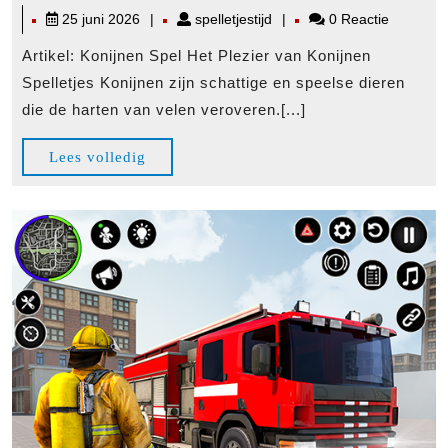
25
spelletjestijd
25 juni 2026
spelletjestijd
0 Reactie
Plezier
juni
van
Artikel: Konijnen Spel Het Plezier van Konijnen
2026
Konijnen
Spelletjes Konijnen zijn schattige en speelse dieren
Spelletjes!
die de harten van velen veroveren.[...]
Lees
Lees volledig
volledig