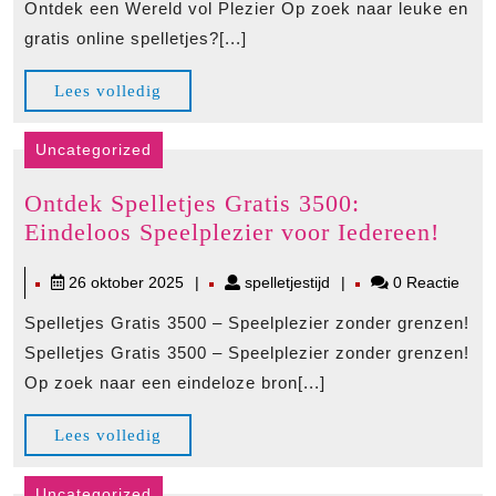
voor
Ontdek een Wereld vol Plezier Op zoek naar leuke en
Urenlang
gratis online spelletjes?[...]
Speelplezier
Lees
Lees volledig
volledig
Uncategorized
Ontdek Spelletjes Gratis 3500:
Ontd
Eindeloos Speelplezier voor Iedereen!
Spell
26
spelletjestijd
26 oktober 2025
spelletjestijd
0 Reactie
Grati
oktober
3500
Spelletjes Gratis 3500 – Speelplezier zonder grenzen!
2025
Eind
Spelletjes Gratis 3500 – Speelplezier zonder grenzen!
Speel
Op zoek naar een eindeloze bron[...]
voor
Ieder
Lees
Lees volledig
volledig
Uncategorized