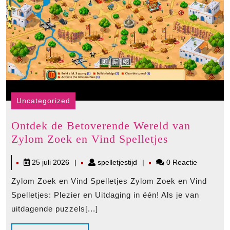
Uncategorized
Ontdek de Betoverende Wereld van
Ontdek
Zylom Zoek en Vind Spelletjes
de
25
spelletjestijd
25 juli 2026
spelletjestijd
0 Reactie
Betoverend
juli
Wereld
Zylom Zoek en Vind Spelletjes Zylom Zoek en Vind
2026
van
Spelletjes: Plezier en Uitdaging in één! Als je van
Zylom
uitdagende puzzels[...]
Zoek