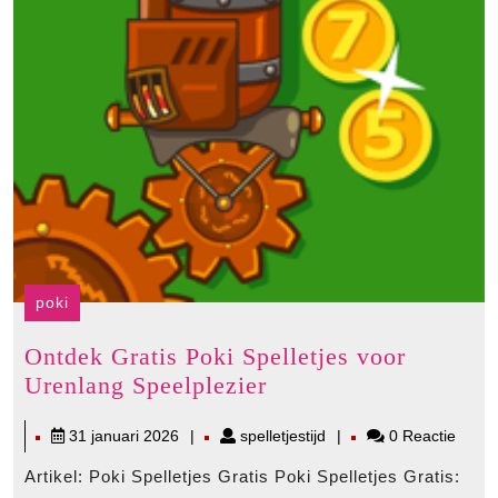
poki
Ontdek Gratis Poki Spelletjes voor
Ontdek
Urenlang Speelplezier
Gratis
31
spelletjestijd
31 januari 2026
spelletjestijd
0 Reactie
Poki
januari
Spelletjes
Artikel: Poki Spelletjes Gratis Poki Spelletjes Gratis:
2026