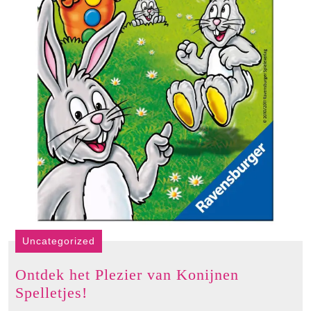
Uncategorized
Ontdek het Plezier van Konijnen
Ontdek
Spelletjes!
het