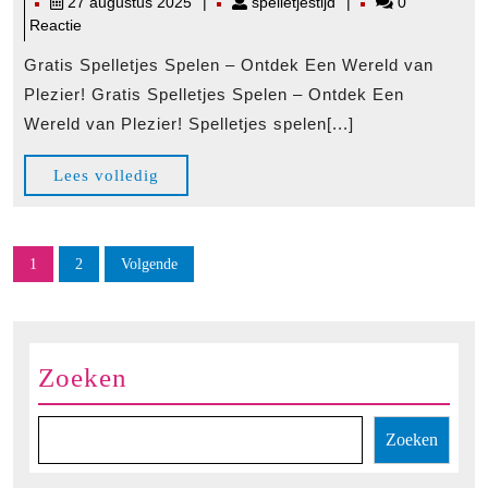
27
spelletjestijd
27 augustus 2025
spelletjestijd
0
Games
augustus
Reactie
voor
2025
Ultiem
Gratis Spelletjes Spelen – Ontdek Een Wereld van
Speelplezier
Plezier! Gratis Spelletjes Spelen – Ontdek Een
Wereld van Plezier! Spelletjes spelen[...]
Lees
Lees volledig
volledig
Berichtnavigatie
1
2
Volgende
Zoeken
Zoeken