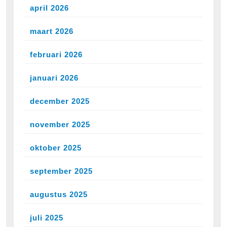
april 2026
maart 2026
februari 2026
januari 2026
december 2025
november 2025
oktober 2025
september 2025
augustus 2025
juli 2025