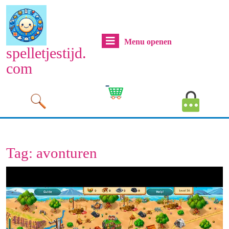
Naar
de
inhoud
Menu
Menu openen
gaan
spelletjestijd.
Naar
openen
com
de
inhoud
Cart
MyAcco
gaan
Image
Image
Tag:
avonturen