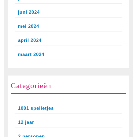
juni 2024
mei 2024
april 2024
maart 2024
Categorieën
1001 spelletjes
12 jaar
2 personen