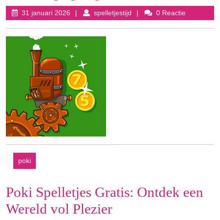
31
spelletjestijd
31 januari 2026
spelletjestijd
0 Reactie
januari
2026
poki
Poki Spelletjes Gratis: Ontdek een
Wereld vol Plezier