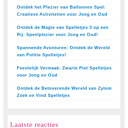
Ontdek het Plezier van Ballonnen Spel:
Creatieve Activiteiten voor Jong en Oud
Ontdek de Magie van Spelletjes 3 op een
Rij: Speelplezier voor Jong en Oud!
Spannende Avonturen: Ontdek de Wereld
van Politie Spelletjes!
Feestelijk Vermaak: Zwarte Piet Spelletjes
voor Jong en Oud
Ontdek de Betoverende Wereld van Zylom
Zoek en Vind Spelletjes
Laatste reacties