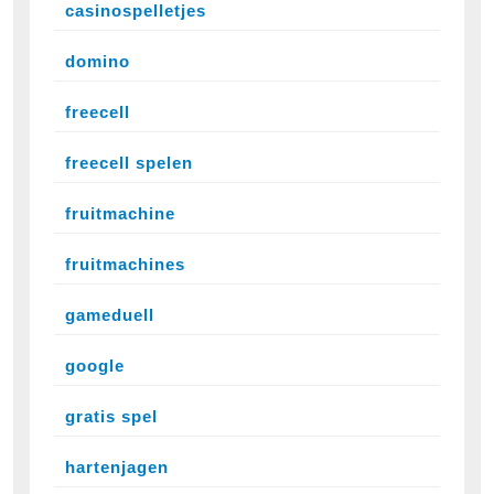
casinospelletjes
domino
freecell
freecell spelen
fruitmachine
fruitmachines
gameduell
google
gratis spel
hartenjagen