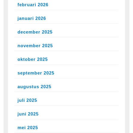
februari 2026
januari 2026
december 2025
november 2025
oktober 2025
september 2025
augustus 2025
juli 2025
juni 2025
mei 2025