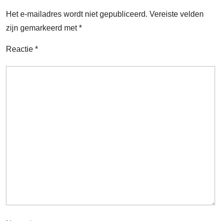
Het e-mailadres wordt niet gepubliceerd.
Vereiste velden
zijn gemarkeerd met
*
Reactie
*