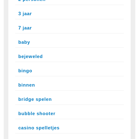
3 jaar
7 jaar
baby
bejeweled
bingo
binnen
bridge spelen
bubble shooter
casino spelletjes