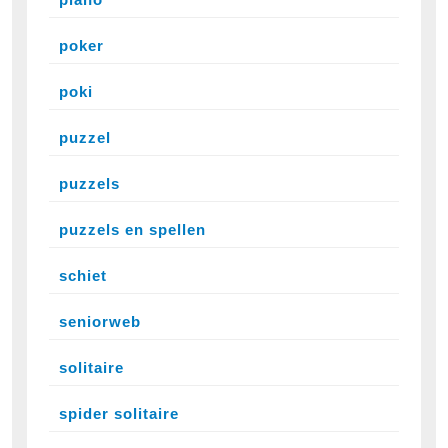
poker
poki
puzzel
puzzels
puzzels en spellen
schiet
seniorweb
solitaire
spider solitaire