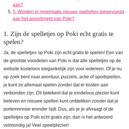
aan?
5. Worden er regelmatig nieuwe spelletjes toegevoegd
aan het assortiment van Poki?
1. Zijn de spelletjes op Poki echt gratis te
spelen?
Ja, de spelletjes op Poki zijn echt gratis te spelen! Een van
de grootste voordelen van Poki is dat alle spelletjes op de
website kosteloos toegankelijk zijn voor iedereen. Of je nu
op zoek bent naar avontuur, puzzels, actie of sportspellen,
je kunt ze allemaal spelen zonder dat er kosten aan
verbonden zijn. Dit betekent dat je eindeloos plezier kunt
beleven en nieuwe spellen kunt ontdekken zonder dat je
portemonnee eronder lijdt. Dus, als je je afvraagt of de
spelletjes op Poki echt gratis zijn, dan is het antwoord
volmondig ja! Veel speelplezier!