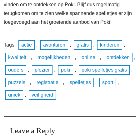
vinden om te ontdekken op Poki. Blijf dus regelmatig
terugkomen om te zien welke spannende spelletjes er zijn
toegevoegd aan het groeiende aanbod van Poki!
Tags:
actie
,
avonturen
,
gratis
,
kinderen
,
kwaliteit
,
mogelijkheden
,
online
,
ontdekken
,
ouders
,
plezier
,
poki
,
poki spelletjes gratis
,
puzzels
,
registratie
,
spelletjes
,
sport
,
uniek
,
veiligheid
Leave a Reply