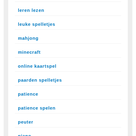
leren lezen
leuke spelletjes
mahjong
minecraft
online kaartspel
paarden spelletjes
patience
patience spelen
peuter
piano