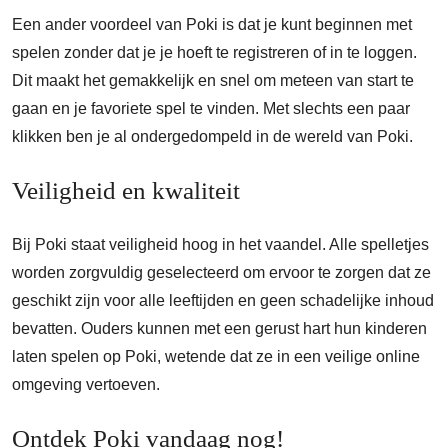
Een ander voordeel van Poki is dat je kunt beginnen met
spelen zonder dat je je hoeft te registreren of in te loggen.
Dit maakt het gemakkelijk en snel om meteen van start te
gaan en je favoriete spel te vinden. Met slechts een paar
klikken ben je al ondergedompeld in de wereld van Poki.
Veiligheid en kwaliteit
Bij Poki staat veiligheid hoog in het vaandel. Alle spelletjes
worden zorgvuldig geselecteerd om ervoor te zorgen dat ze
geschikt zijn voor alle leeftijden en geen schadelijke inhoud
bevatten. Ouders kunnen met een gerust hart hun kinderen
laten spelen op Poki, wetende dat ze in een veilige online
omgeving vertoeven.
Ontdek Poki vandaag nog!