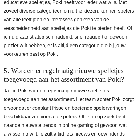
educatieve spelletjes, Poki heeft voor ieder wat wils. Met
zoveel diverse categorieën om uit te kiezen, kunnen spelers
van alle leeftijden en interesses genieten van de
verscheidenheid aan spelletjes die Poki te bieden heeft. Of
je nu graag strategisch nadenkt, snel reageert of gewoon
plezier wilt hebben, er is altijd een categorie die bij jouw
voorkeuren past op Poki.
5. Worden er regelmatig nieuwe spelletjes
toegevoegd aan het assortiment van Poki?
Ja, bij Poki worden regelmatig nieuwe spelletjes
toegevoegd aan het assortiment. Het team achter Poki zorgt
ervoor dat er constant frisse en boeiende spelervaringen
beschikbaar zijn voor alle spelers. Of je nu op zoek bent
naar de nieuwste trends in online gaming of gewoon wat
afwisseling wilt, je zult altijd iets nieuws en opwindends