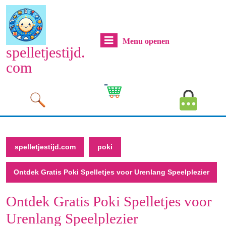
Naar
de
inhoud
Menu
Menu openen
gaan
spelletjestijd.
Naar
openen
com
de
inhoud
Cart
MyAcco
gaan
Image
Image
spelletjestijd.com
poki
Ontdek Gratis Poki Spelletjes voor Urenlang Speelplezier
Ontdek Gratis Poki Spelletjes voor
Urenlang Speelplezier