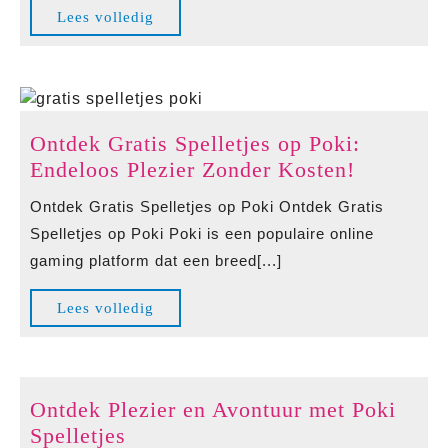
Spelletjes
Lees
Lees volledig
op
volledig
Poki
Ontdek Gratis Spelletjes op Poki:
Ontdek
Endeloos Plezier Zonder Kosten!
Gratis
Ontdek Gratis Spelletjes op Poki Ontdek Gratis
Spelletje
Spelletjes op Poki Poki is een populaire online
op
gaming platform dat een breed[...]
Poki:
Endeloos
Lees
Lees volledig
Plezier
volledig
Zonder
Kosten!
Ontdek Plezier en Avontuur met Poki
Ontdek
Spelletjes