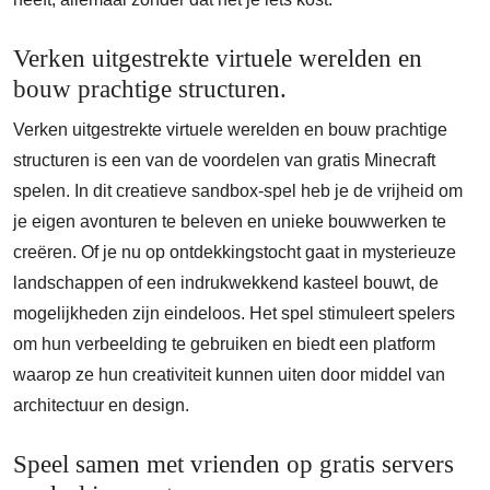
Verken uitgestrekte virtuele werelden en
bouw prachtige structuren.
Verken uitgestrekte virtuele werelden en bouw prachtige
structuren is een van de voordelen van gratis Minecraft
spelen. In dit creatieve sandbox-spel heb je de vrijheid om
je eigen avonturen te beleven en unieke bouwwerken te
creëren. Of je nu op ontdekkingstocht gaat in mysterieuze
landschappen of een indrukwekkend kasteel bouwt, de
mogelijkheden zijn eindeloos. Het spel stimuleert spelers
om hun verbeelding te gebruiken en biedt een platform
waarop ze hun creativiteit kunnen uiten door middel van
architectuur en design.
Speel samen met vrienden op gratis servers