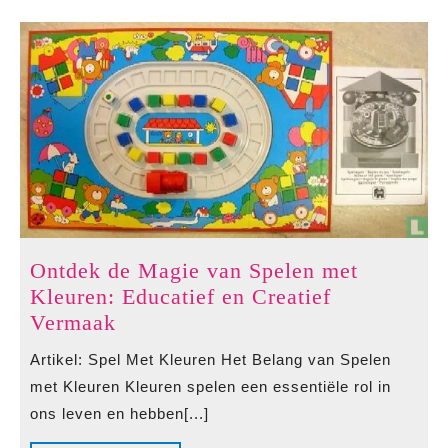
Ontdek de Magie van Spelen met
Kleuren: Educatief en Creatief
Ontdek
Vermaak
de
Artikel: Spel Met Kleuren Het Belang van Spelen
Magie
met Kleuren Kleuren spelen een essentiële rol in
van
ons leven en hebben[...]
Spelen