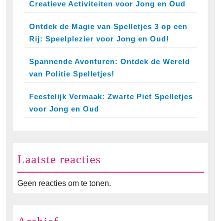
Creatieve Activiteiten voor Jong en Oud
Ontdek de Magie van Spelletjes 3 op een
Rij: Speelplezier voor Jong en Oud!
Spannende Avonturen: Ontdek de Wereld
van Politie Spelletjes!
Feestelijk Vermaak: Zwarte Piet Spelletjes
voor Jong en Oud
Laatste reacties
Geen reacties om te tonen.