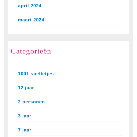
april 2024
maart 2024
Categorieën
1001 spelletjes
12 jaar
2 personen
3 jaar
7 jaar