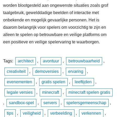
worden blootgesteld aan ongewenste situaties zoals grof
taalgebruik, gewelddadige beelden of interactie met
onbekende en mogelijk gevaarlijke personen. Het is
daarom belangrijk voor spelers om voorzichtig te zijn en
alleen te spelen op betrouwbare en veilige platforms om
een positieve en veilige spelervaring te waarborgen.
Tags:
architect
,
avontuur
,
betrouwbaarheid
,
creativiteit
,
demoversies
,
ervaring
,
evenementen
,
gratis spelen
,
leeftijden
,
legale versies
,
minecraft
,
minecraft spelen gratis
,
sandbox-spel
,
servers
,
spelersgemeenschap
,
tips
,
veiligheid
,
verbeelding
,
verkennen
,