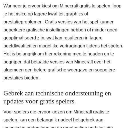
Wanneer je ervoor kiest om Minecraft gratis te spelen, loop
je het risico op lagere kwaliteit graphics of
prestatieproblemen. Gratis versies van het spel kunnen
beperktere grafische instellingen hebben of minder goed
geoptimaliseerd zijn, wat kan resulteren in lagere
beeldkwaliteit en mogelijke vertragingen tijdens het spelen.
Het is belangrijk om hier rekening mee te houden en te
begrijpen dat betaalde versies van Minecraft over het
algemeen een betere grafische weergave en soepelere
prestaties bieden.
Gebrek aan technische ondersteuning en
updates voor gratis spelers.
Voor spelers die ervoor kiezen om Minecraft gratis te
spelen, kan een belangrijk nadeel het gebrek aan
technische ondersteuning en regelmatige updates zijn.