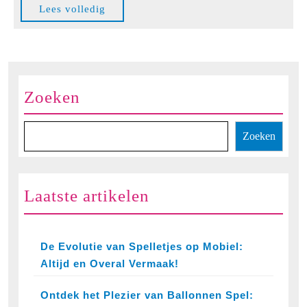
met
Lees
Lees volledig
Kleuren:
volledig
Educatief
en
Creatief
Vermaak
Zoeken
Zoeken
Laatste artikelen
De Evolutie van Spelletjes op Mobiel:
Altijd en Overal Vermaak!
Ontdek het Plezier van Ballonnen Spel: