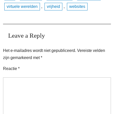
virtuele werelden
,
vrijheid
,
websites
Leave a Reply
Het e-mailadres wordt niet gepubliceerd.
Vereiste velden
zijn gemarkeerd met
*
Reactie
*