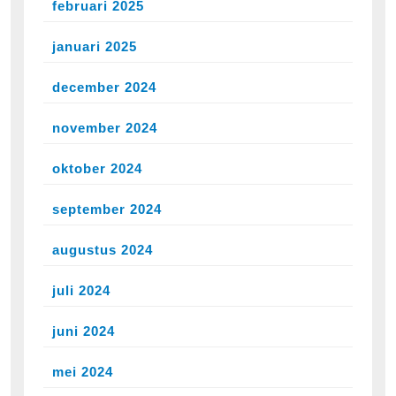
februari 2025
januari 2025
december 2024
november 2024
oktober 2024
september 2024
augustus 2024
juli 2024
juni 2024
mei 2024