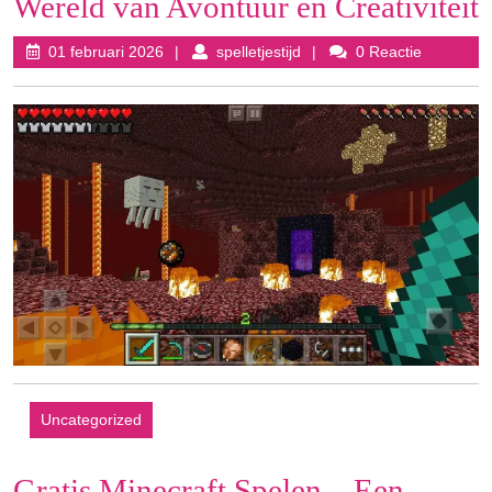
Wereld van Avontuur en Creativiteit
01
spelletjestijd
01 februari 2026
spelletjestijd
0 Reactie
februari
2026
Uncategorized
Gratis Minecraft Spelen – Een