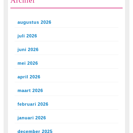
Archief
augustus 2026
juli 2026
juni 2026
mei 2026
april 2026
maart 2026
februari 2026
januari 2026
december 2025