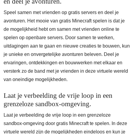
en deel je avonturen.
Speel samen met vrienden op gratis servers en deel je
avonturen. Het mooie van gratis Minecraft spelen is dat je
de mogelijkheid hebt om samen met vrienden online te
spelen op openbare servers. Door samen te werken,
uitdagingen aan te gaan en nieuwe creaties te bouwen, kun
je unieke en onvergetelijke avonturen beleven. Deel je
ervaringen, ontdekkingen en bouwwerken met elkaar en
versterk zo de band met je vrienden in deze virtuele wereld
van oneindige mogelijkheden.
Laat je verbeelding de vrije loop in een
grenzeloze sandbox-omgeving.
Laat je verbeelding de vrije loop in een grenzeloze
sandbox-omgeving door gratis Minecraft te spelen. In deze
virtuele wereld zijn de mogelijkheden eindeloos en kun je