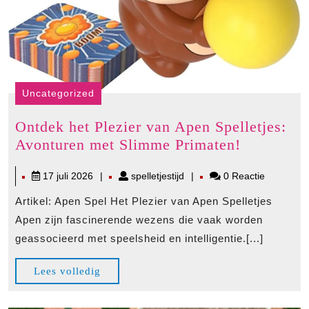
Uncategorized
Ontdek het Plezier van Apen Spelletjes:
Ontdek
Avonturen met Slimme Primaten!
het
17
spelletjestijd
17 juli 2026
spelletjestijd
0 Reactie
Plezier
juli
van
Artikel: Apen Spel Het Plezier van Apen Spelletjes
2026
Apen
Apen zijn fascinerende wezens die vaak worden
Spelletjes
geassocieerd met speelsheid en intelligentie.[...]
Avonture
met
Lees
Lees volledig
Slimme
volledig
Primaten!