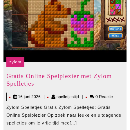
zylom
Gratis Online Spelplezier met Zylom
Gratis
Spelletjes
Online
16
spelletjestijd
16 juni 2026
spelletjestijd
0 Reactie
Spelplezier
juni
met
Zylom Spelletjes Gratis Zylom Spelletjes: Gratis
2026
Zylom
Online Spelplezier Op zoek naar leuke en uitdagende
Spelletjes
spelletjes om je vrije tijd mee[...]