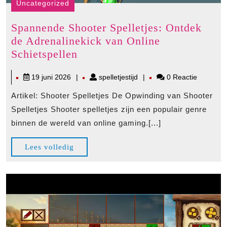
Uncategorized
Spannende Shooter Spelletjes: Ontdek
de Adrenalinekick van Online
Spannende
Schietspellen
Shooter
19
spelletjestijd
19 juni 2026
spelletjestijd
0 Reactie
Spelletjes:
juni
Ontdek
Artikel: Shooter Spelletjes De Opwinding van Shooter
2026
de
Spelletjes Shooter spelletjes zijn een populair genre
Adrenalinekick
binnen de wereld van online gaming.[...]
van
Online
Lees
Lees volledig
Schietspellen
volledig