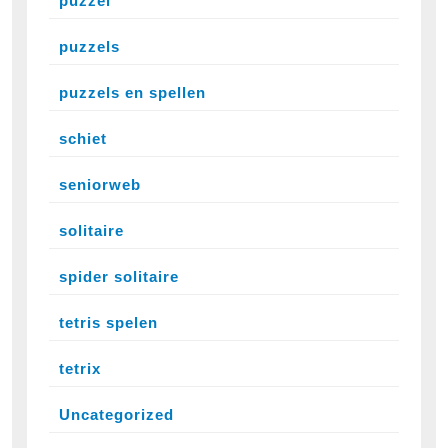
puzzel
puzzels
puzzels en spellen
schiet
seniorweb
solitaire
spider solitaire
tetris spelen
tetrix
Uncategorized