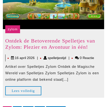
zylom
Ontdek de Betoverende Spelletjes van
Ontdek
Zylom: Plezier en Avontuur in één!
de
16
spelletjestijd
16 april 2026
spelletjestijd
0 Reactie
Betover
april
Spelletj
Artikel over Spelletjes Zylom Ontdek de Magische
2026
van
Wereld van Spelletjes Zylom Spelletjes Zylom is een
Zylom:
online platform dat bekend staat[...]
Plezier
en
Lees
Lees volledig
Avontuu
volledig
in