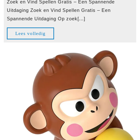
Wereld
Zoek en Vind Spellen Gratis – Een Spannende
2026
van
Uitdaging Zoek en Vind Spellen Gratis – Een
Zoek
Spannende Uitdaging Op zoek[...]
en
Vind
Lees
Lees volledig
Spellen
volledig
Gratis!