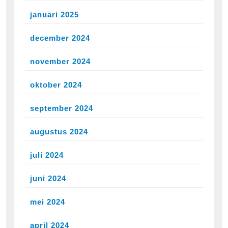
januari 2025
december 2024
november 2024
oktober 2024
september 2024
augustus 2024
juli 2024
juni 2024
mei 2024
april 2024