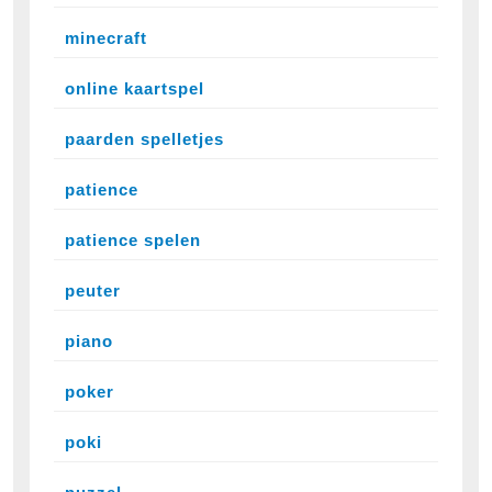
minecraft
online kaartspel
paarden spelletjes
patience
patience spelen
peuter
piano
poker
poki