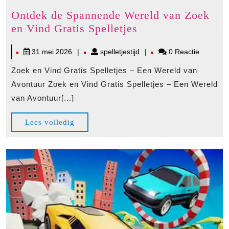
Ontdek de Spannende Wereld van Zoek
Ontdek
en Vind Gratis Spelletjes
de
31
spelletjestijd
31 mei 2026
spelletjestijd
0 Reactie
Spannende
mei
Wereld
Zoek en Vind Gratis Spelletjes – Een Wereld van
2026
van
Avontuur Zoek en Vind Gratis Spelletjes – Een Wereld
Zoek
van Avontuur[...]
en
Vind
Lees
Lees volledig
Gratis
volledig
Spelletjes