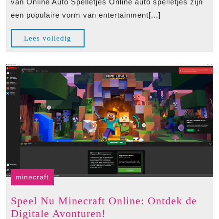
van Online Auto Spelletjes Online auto spelletjes zijn
Spelletjes
een populaire vorm van entertainment[...]
Lees
Lees volledig
volledig
minecraft
Speel Nu Minecraft Online: Ontdek de
Speel
Digitale Avonturen!