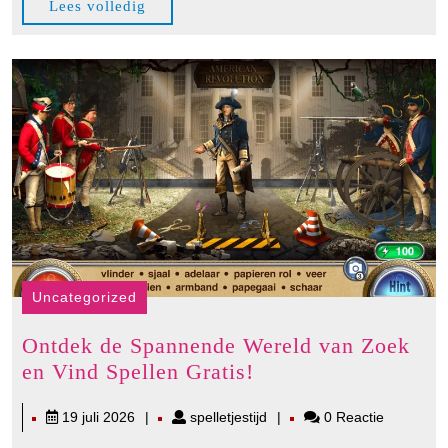
en
Lees
Lees volledig
Vind
volledig
Spelletjes
Uncategorized
Ontdek de Spannende Wereld van Zoek
Ontdek
en Vind Spellen Gratis!
de
19
spelletjestijd
19 juli 2026
spelletjestijd
0 Reactie
Spannende
juli