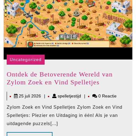
Uncategorized
Ontdek de Betoverende Wereld van
Ontdek
Zylom Zoek en Vind Spelletjes
de
25
spelletjestijd
25 juli 2026
spelletjestijd
0 Reactie
Betoverend
juli
Wereld
Zylom Zoek en Vind Spelletjes Zylom Zoek en Vind
2026
van
Spelletjes: Plezier en Uitdaging in één! Als je van
Zylom
uitdagende puzzels[...]
Zoek