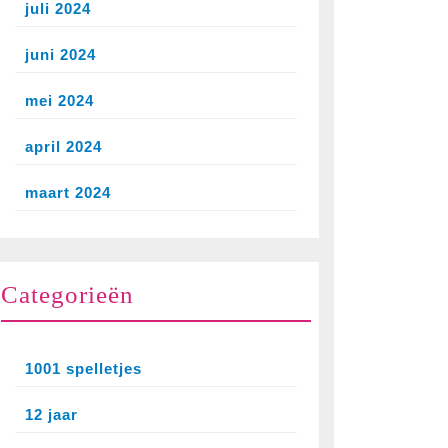
juli 2024
juni 2024
mei 2024
april 2024
maart 2024
Categorieën
1001 spelletjes
12 jaar