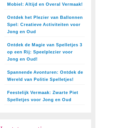
Mobiel: Altijd en Overal Vermaak!
Ontdek het Plezier van Ballonnen
Spel: Creatieve Activiteiten voor
Jong en Oud
Ontdek de Magie van Spelletjes 3
op een Rij: Speelplezier voor
Jong en Oud!
Spannende Avonturen: Ontdek de
Wereld van Politie Spelletjes!
Feestelijk Vermaak: Zwarte Piet
Spelletjes voor Jong en Oud