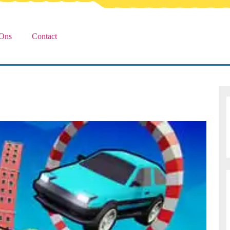
Ons
Contact