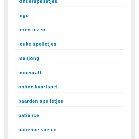
kinderspelletjes
lego
leren lezen
leuke spelletjes
mahjong
minecraft
online kaartspel
paarden spelletjes
patience
patience spelen