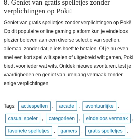
8. Geniet van gratis spelletjes zonder
verplichtingen op Poki!
Geniet van gratis spelletjes zonder verplichtingen op Poki!
Op dit populaire online gaming platform kun je eindeloos
plezier beleven aan een diverse selectie van spellen,
allemaal zonder dat je iets hoeft te betalen. Of je nu even
snel een kort spel wilt spelen of uitgebreid wilt gamen, Poki
biedt voor ieder wat wils. Ontdek nieuwe avonturen, test je
vaardigheden en geniet van urenlang vermaak zonder
enige verplichtingen.
Tags:
actiespellen
,
arcade
,
avontuurlijke
,
casual speler
,
categorieën
,
eindeloos vermaak
,
favoriete spelletjes
,
gamers
,
gratis spelletjes
,