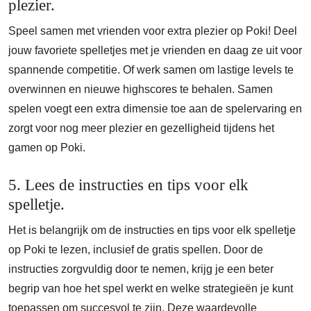
plezier.
Speel samen met vrienden voor extra plezier op Poki! Deel
jouw favoriete spelletjes met je vrienden en daag ze uit voor
spannende competitie. Of werk samen om lastige levels te
overwinnen en nieuwe highscores te behalen. Samen
spelen voegt een extra dimensie toe aan de spelervaring en
zorgt voor nog meer plezier en gezelligheid tijdens het
gamen op Poki.
5. Lees de instructies en tips voor elk
spelletje.
Het is belangrijk om de instructies en tips voor elk spelletje
op Poki te lezen, inclusief de gratis spellen. Door de
instructies zorgvuldig door te nemen, krijg je een beter
begrip van hoe het spel werkt en welke strategieën je kunt
toepassen om succesvol te zijn. Deze waardevolle