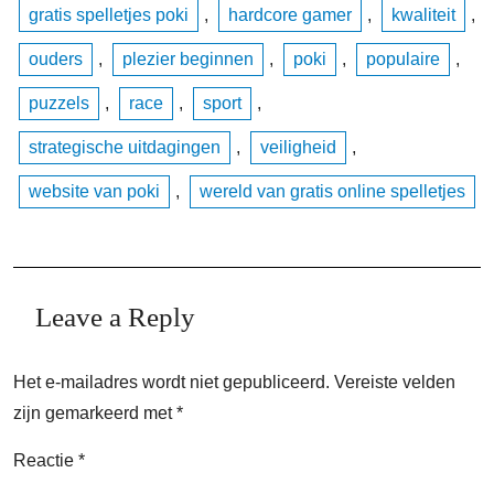
gratis spelletjes poki
,
hardcore gamer
,
kwaliteit
,
ouders
,
plezier beginnen
,
poki
,
populaire
,
puzzels
,
race
,
sport
,
strategische uitdagingen
,
veiligheid
,
website van poki
,
wereld van gratis online spelletjes
Leave a Reply
Het e-mailadres wordt niet gepubliceerd.
Vereiste velden
zijn gemarkeerd met
*
Reactie
*