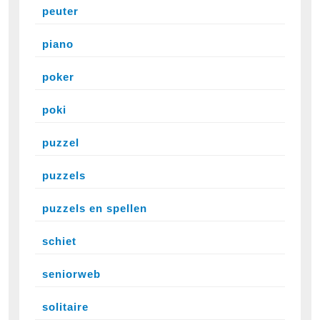
peuter
piano
poker
poki
puzzel
puzzels
puzzels en spellen
schiet
seniorweb
solitaire