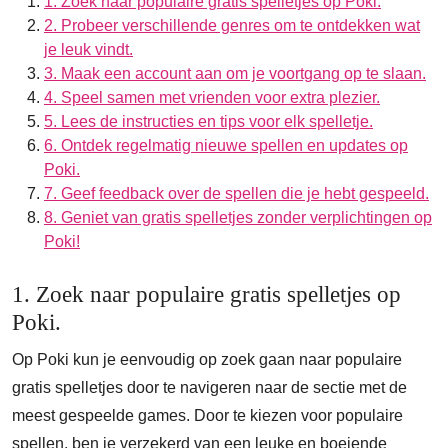
1. Zoek naar populaire gratis spelletjes op Poki.
2. Probeer verschillende genres om te ontdekken wat
je leuk vindt.
3. Maak een account aan om je voortgang op te slaan.
4. Speel samen met vrienden voor extra plezier.
5. Lees de instructies en tips voor elk spelletje.
6. Ontdek regelmatig nieuwe spellen en updates op
Poki.
7. Geef feedback over de spellen die je hebt gespeeld.
8. Geniet van gratis spelletjes zonder verplichtingen op
Poki!
1. Zoek naar populaire gratis spelletjes op
Poki.
Op Poki kun je eenvoudig op zoek gaan naar populaire
gratis spelletjes door te navigeren naar de sectie met de
meest gespeelde games. Door te kiezen voor populaire
spellen, ben je verzekerd van een leuke en boeiende