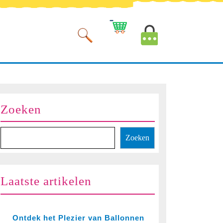
Cart
MyAccount
Image
Image
Zoeken
Zoeken
Laatste artikelen
Ontdek het Plezier van Ballonnen