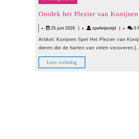
Ontdek het Plezier van Konijnen 
25
spelletjestij
25 juni 2026
spelletjestijd
0 
juni
Artikel: Konijnen Spel Het Plezier van Koni
2026
dieren die de harten van velen veroveren.[..
Lees
Lees volledig
volledig