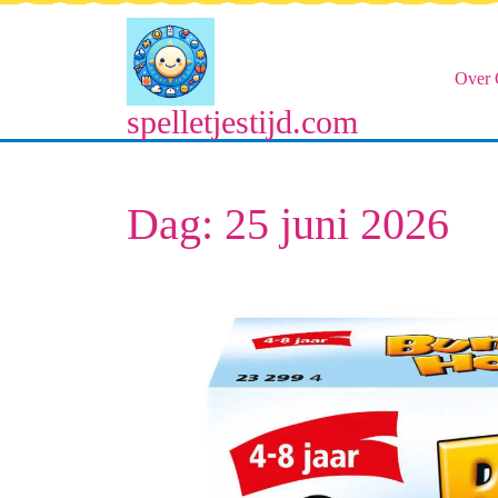
Naar
de
inhoud
Over 
gaan
spelletjestijd.com
Naar
de
inhoud
gaan
Dag:
25 juni 2026