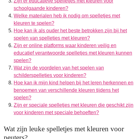
Zijn er educatieve spelletjes met kleuren voor
schoolgaande kinderen?
Welke materialen heb ik nodig om spelletjes met
kleuren te spelen?
Hoe kan ik als ouder het beste betrokken zijn bij het
spelen van spelletjes met kleuren?
Zijn er online platforms waar kinderen veilig en
educatief verantwoorde spelletjes met kleuren kunnen
spelen?
Wat zijn de voordelen van het spelen van
schilderspelletjes voor kinderen?
Hoe kan ik mijn kind helpen bij het leren herkennen en
benoemen van verschillende kleuren tijdens het
spelen?
Zijn er speciale spelletjes met kleuren die geschikt zijn
voor kinderen met speciale behoeften?
Wat zijn leuke spelletjes met kleuren voor
peuters?