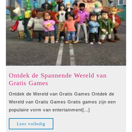
Ontdek de Spannende Wereld van
Ontdek
Gratis Games
de
Ontdek de Wereld van Gratis Games Ontdek de
Spannende
Wereld van Gratis Games Gratis games zijn een
Wereld
populaire vorm van entertainment[...]
van
Gratis
Lees
Lees volledig
Games
volledig