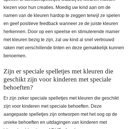
kiezen voor hun creaties. Moedig uw kind aan om de
namen van de kleuren hardop te zeggen terwijl ze spelen
en geef positieve feedback wanneer ze de juiste kleuren
herkennen. Door op een speelse en stimulerende manier
met kleuren bezig te zijn, zal uw kind al snel vertrouwd
raken met verschillende tinten en deze gemakkelijk kunnen
benoemen.
Zijn er speciale spelletjes met kleuren die
geschikt zijn voor kinderen met speciale
behoeften?
Er zijn zeker speciale spelletjes met kleuren die geschikt
zijn voor kinderen met speciale behoeften. Deze
aangepaste spelletjes zijn ontworpen met het oog op de
unieke behoeften en uitdagingen van kinderen met