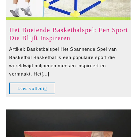
Het Boeiende Basketbalspel: Een Sport
Het
Die Blijft Inspireren
Boeiende
Artikel: Basketbalspel Het Spannende Spel van
Basketbalspel:
Basketbal Basketbal is een populaire sport die
Een
wereldwijd miljoenen mensen inspireert en
Sport
vermaakt. Het[...]
Die
Blijft
Lees
Lees volledig
Inspireren
volledig