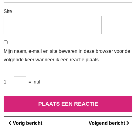
Site
Mijn naam, e-mail en site bewaren in deze browser voor de
volgende keer wanneer ik een reactie plaats.
1
−
=
nul
Berichtnavigatie
Vorig
Vo
Vorig bericht
Volgend bericht
bericht
ber