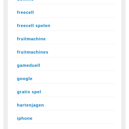
freecell
freecell spelen
fruitmachine
fruitmachines
gameduell
google
gratis spel
hartenjagen
iphone