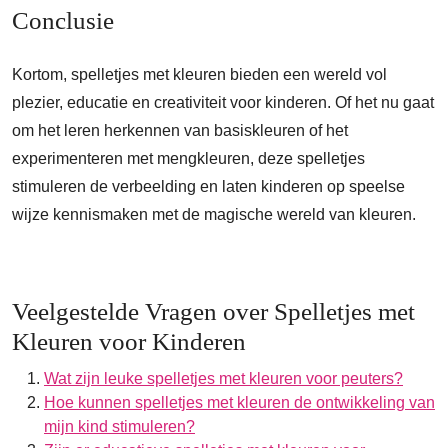
Conclusie
Kortom, spelletjes met kleuren bieden een wereld vol
plezier, educatie en creativiteit voor kinderen. Of het nu gaat
om het leren herkennen van basiskleuren of het
experimenteren met mengkleuren, deze spelletjes
stimuleren de verbeelding en laten kinderen op speelse
wijze kennismaken met de magische wereld van kleuren.
Veelgestelde Vragen over Spelletjes met
Kleuren voor Kinderen
Wat zijn leuke spelletjes met kleuren voor peuters?
Hoe kunnen spelletjes met kleuren de ontwikkeling van
mijn kind stimuleren?