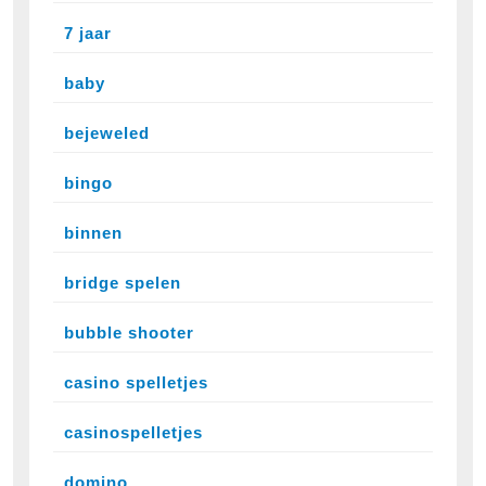
7 jaar
baby
bejeweled
bingo
binnen
bridge spelen
bubble shooter
casino spelletjes
casinospelletjes
domino