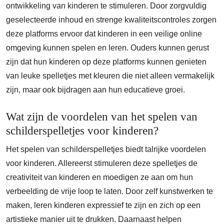
ontwikkeling van kinderen te stimuleren. Door zorgvuldig
geselecteerde inhoud en strenge kwaliteitscontroles zorgen
deze platforms ervoor dat kinderen in een veilige online
omgeving kunnen spelen en leren. Ouders kunnen gerust
zijn dat hun kinderen op deze platforms kunnen genieten
van leuke spelletjes met kleuren die niet alleen vermakelijk
zijn, maar ook bijdragen aan hun educatieve groei.
Wat zijn de voordelen van het spelen van
schilderspelletjes voor kinderen?
Het spelen van schilderspelletjes biedt talrijke voordelen
voor kinderen. Allereerst stimuleren deze spelletjes de
creativiteit van kinderen en moedigen ze aan om hun
verbeelding de vrije loop te laten. Door zelf kunstwerken te
maken, leren kinderen expressief te zijn en zich op een
artistieke manier uit te drukken. Daarnaast helpen