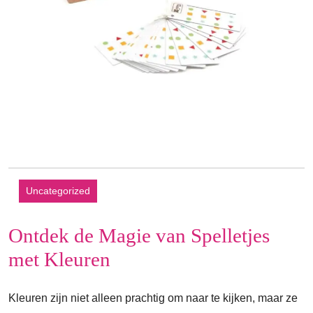
Uncategorized
Ontdek de Magie van Spelletjes
met Kleuren
Kleuren zijn niet alleen prachtig om naar te kijken, maar ze