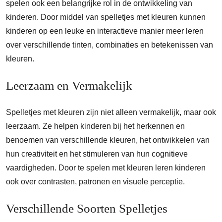
spelen ook een belangrijke rol in de ontwikkeling van
kinderen. Door middel van spelletjes met kleuren kunnen
kinderen op een leuke en interactieve manier meer leren
over verschillende tinten, combinaties en betekenissen van
kleuren.
Leerzaam en Vermakelijk
Spelletjes met kleuren zijn niet alleen vermakelijk, maar ook
leerzaam. Ze helpen kinderen bij het herkennen en
benoemen van verschillende kleuren, het ontwikkelen van
hun creativiteit en het stimuleren van hun cognitieve
vaardigheden. Door te spelen met kleuren leren kinderen
ook over contrasten, patronen en visuele perceptie.
Verschillende Soorten Spelletjes