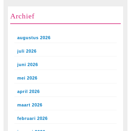
Archief
augustus 2026
juli 2026
juni 2026
mei 2026
april 2026
maart 2026
februari 2026