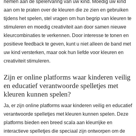
nemen aan de spelervaring van uw kind. Moedig uw kind
aan om te praten over de kleuren die ze zien en gebruiken
tijdens het spelen, stel vragen om hun begrip van kleuren te
stimuleren en moedig creativiteit aan door samen nieuwe
kleurcombinaties te verkennen. Door interesse te tonen en
positieve feedback te geven, kunt u niet alleen de band met
uw kind versterken, maar ook hun liefde voor kleuren en
creativiteit stimuleren.
Zijn er online platforms waar kinderen veilig
en educatief verantwoorde spelletjes met
kleuren kunnen spelen?
Ja, er zijn online platforms waar kinderen veilig en educatief
verantwoorde spelletjes met kleuren kunnen spelen. Deze
platforms bieden een breed scala aan kleurrijke en
interactieve spelletjes die speciaal zijn ontworpen om de