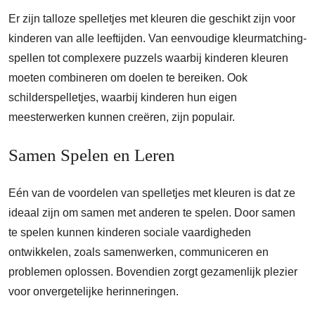
Er zijn talloze spelletjes met kleuren die geschikt zijn voor
kinderen van alle leeftijden. Van eenvoudige kleurmatching-
spellen tot complexere puzzels waarbij kinderen kleuren
moeten combineren om doelen te bereiken. Ook
schilderspelletjes, waarbij kinderen hun eigen
meesterwerken kunnen creëren, zijn populair.
Samen Spelen en Leren
Eén van de voordelen van spelletjes met kleuren is dat ze
ideaal zijn om samen met anderen te spelen. Door samen
te spelen kunnen kinderen sociale vaardigheden
ontwikkelen, zoals samenwerken, communiceren en
problemen oplossen. Bovendien zorgt gezamenlijk plezier
voor onvergetelijke herinneringen.