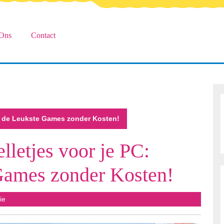
Ons
Contact
k de Leukste Games zonder Kosten!
letjes voor je PC:
Games zonder Kosten!
ie