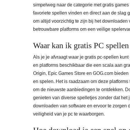
simpelweg naar de categorie met gratis games 
favoriete spellen vinden en direct aan de slag
om altijd voorzichtig te zijn bij het download
betrouwbare platforms om een veilige spelerva
Waar kan ik gratis PC spelle
Als je je afvraagt waar je gratis pc-spellen ku
en platforms beschikbaar die een scala aan gr
Origin, Epic Games Store en GOG.com bieden r
en spelen. Het is raadzaam om deze platforms 
om de nieuwste aanbiedingen te ontdekken. Do
genieten van diverse spelletjes zonder dat het je 
downloaden van software en ervoor te zorgen d
veiligheid van je pc te waarborgen.