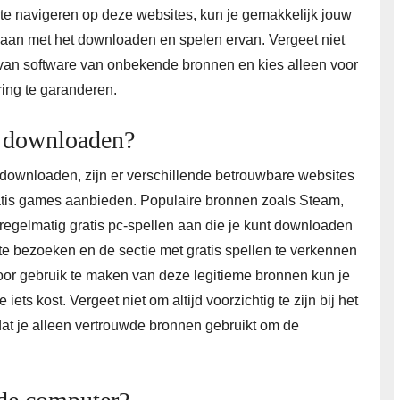
te navigeren op deze websites, kun je gemakkelijk jouw
 gaan met het downloaden en spelen ervan. Vergeet niet
en van software van onbekende bronnen en kies alleen voor
ring te garanderen.
n downloaden?
nt downloaden, zijn er verschillende betrouwbare websites
atis games aanbieden. Populaire bronnen zoals Steam,
egelmatig gratis pc-spellen aan die je kunt downloaden
te bezoeken en de sectie met gratis spellen te verkennen
or gebruik te maken van deze legitieme bronnen kun je
iets kost. Vergeet niet om altijd voorzichtig te zijn bij het
at je alleen vertrouwde bronnen gebruikt om de