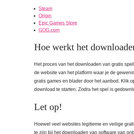
Steam
Origin
Epic Games Store
GOG.com
Hoe werkt het downloade
Het proces van het downloaden van gratis spel
de website van het platform waar je de gewens
gratis games en blader door het aanbod. Klik 
download te starten. Zodra het spel is gedownlo
Let op!
Hoewel veel websites legitieme en veilige grati
te zijn bij het downloaden van software van on