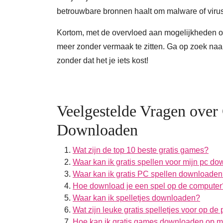
betrouwbare bronnen haalt om malware of viru
Kortom, met de overvloed aan mogelijkheden om 
meer zonder vermaak te zitten. Ga op zoek naa
zonder dat het je iets kost!
Veelgestelde Vragen over 
Downloaden
Wat zijn de top 10 beste gratis games?
Waar kan ik gratis spellen voor mijn pc d
Waar kan ik gratis PC spellen downloade
Hoe download je een spel op de computer
Waar kan ik spelletjes downloaden?
Wat zijn leuke gratis spelletjes voor op de
Hoe kan ik gratis games downloaden op m