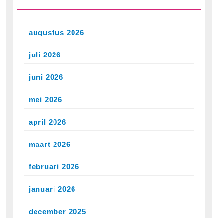
augustus 2026
juli 2026
juni 2026
mei 2026
april 2026
maart 2026
februari 2026
januari 2026
december 2025