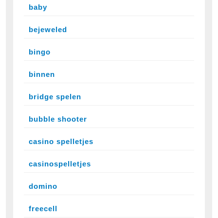
baby
bejeweled
bingo
binnen
bridge spelen
bubble shooter
casino spelletjes
casinospelletjes
domino
freecell