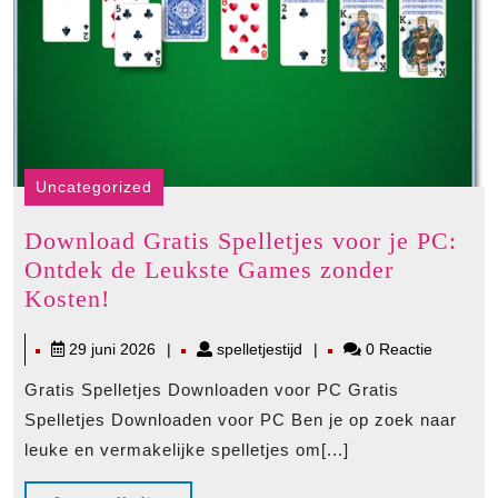
Uncategorized
Download Gratis Spelletjes voor je PC:
Ontdek de Leukste Games zonder
Download
Kosten!
Gratis
29
spelletjestijd
29 juni 2026
spelletjestijd
0 Reactie
Spelletjes
juni
voor
Gratis Spelletjes Downloaden voor PC Gratis
2026
je
Spelletjes Downloaden voor PC Ben je op zoek naar
PC:
leuke en vermakelijke spelletjes om[...]
Ontdek