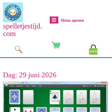
Naar
de
inhoud
Menu
Menu openen
gaan
spelletjestijd.
Naar
openen
com
de
inhoud
Cart
MyAcco
gaan
Image
Image
Dag:
29 juni 2026