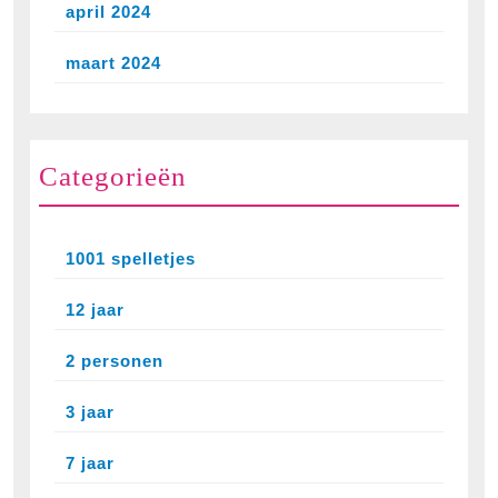
april 2024
maart 2024
Categorieën
1001 spelletjes
12 jaar
2 personen
3 jaar
7 jaar