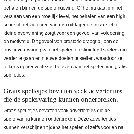
behalen binnen de spelomgeving. Of het nu gaat om het
verslaan van een moeilijk level, het behalen van een high
score of het voltooien van een uitdagende missie, elke
kleine overwinning zorgt voor een gevoel van voldoening
en motivatie. Dit gevoel van prestatie draagt bij aan de
positieve ervaring van het spelen en stimuleert spelers om
verder te gaan en nieuwe doelen te stellen, waardoor ze
telkens opnieuw plezier beleven aan het spelen van gratis
spelletjes.
Gratis spelletjes bevatten vaak advertenties
die de spelervaring kunnen onderbreken.
Gratis spelletjes bevatten vaak advertenties die de
spelervaring kunnen onderbreken. Deze advertenties
kunnen verschijnen tijdens het spelen of zelfs voor en na