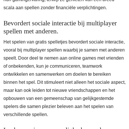
scala aan spellen zonder financiële verplichtingen.
Bevordert sociale interactie bij multiplayer
spellen met anderen.
Het spelen van gratis spelletjes bevordert sociale interactie,
vooral bij multiplayer spellen waarbij je samen met anderen
speelt. Door deel te nemen aan online games met vrienden
of onbekenden, kun je communiceren, teamwork
ontwikkelen en samenwerken om doelen te bereiken
binnen het spel. Dit stimuleert niet alleen het sociale aspect,
maar kan ook leiden tot nieuwe vriendschappen en het
opbouwen van een gemeenschap van gelijkgestemde
spelers die samen plezier beleven aan het spelen van
verschillende spellen.