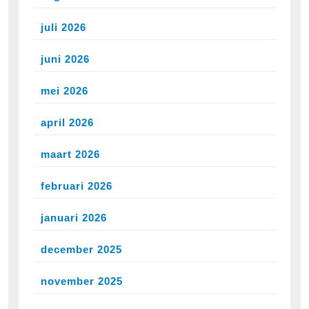
juli 2026
juni 2026
mei 2026
april 2026
maart 2026
februari 2026
januari 2026
december 2025
november 2025