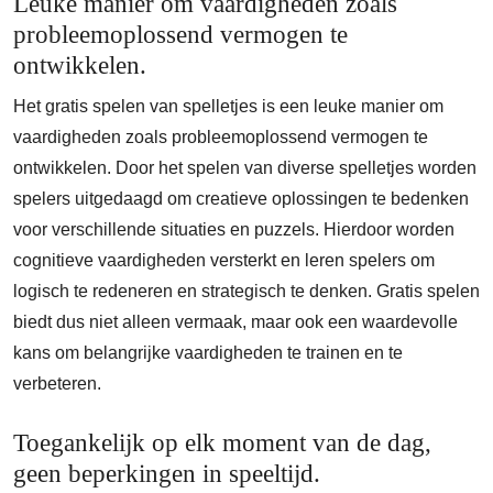
Leuke manier om vaardigheden zoals
probleemoplossend vermogen te
ontwikkelen.
Het gratis spelen van spelletjes is een leuke manier om
vaardigheden zoals probleemoplossend vermogen te
ontwikkelen. Door het spelen van diverse spelletjes worden
spelers uitgedaagd om creatieve oplossingen te bedenken
voor verschillende situaties en puzzels. Hierdoor worden
cognitieve vaardigheden versterkt en leren spelers om
logisch te redeneren en strategisch te denken. Gratis spelen
biedt dus niet alleen vermaak, maar ook een waardevolle
kans om belangrijke vaardigheden te trainen en te
verbeteren.
Toegankelijk op elk moment van de dag,
geen beperkingen in speeltijd.