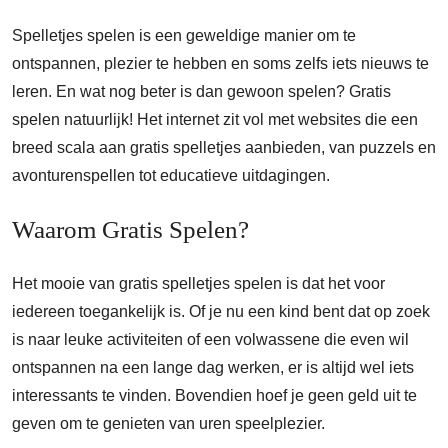
Spelletjes spelen is een geweldige manier om te
ontspannen, plezier te hebben en soms zelfs iets nieuws te
leren. En wat nog beter is dan gewoon spelen? Gratis
spelen natuurlijk! Het internet zit vol met websites die een
breed scala aan gratis spelletjes aanbieden, van puzzels en
avonturenspellen tot educatieve uitdagingen.
Waarom Gratis Spelen?
Het mooie van gratis spelletjes spelen is dat het voor
iedereen toegankelijk is. Of je nu een kind bent dat op zoek
is naar leuke activiteiten of een volwassene die even wil
ontspannen na een lange dag werken, er is altijd wel iets
interessants te vinden. Bovendien hoef je geen geld uit te
geven om te genieten van uren speelplezier.