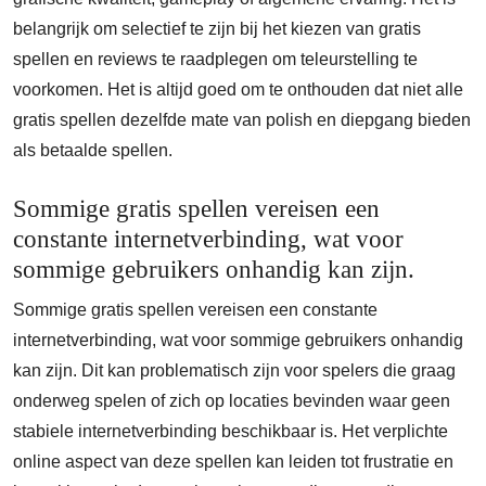
belangrijk om selectief te zijn bij het kiezen van gratis
spellen en reviews te raadplegen om teleurstelling te
voorkomen. Het is altijd goed om te onthouden dat niet alle
gratis spellen dezelfde mate van polish en diepgang bieden
als betaalde spellen.
Sommige gratis spellen vereisen een
constante internetverbinding, wat voor
sommige gebruikers onhandig kan zijn.
Sommige gratis spellen vereisen een constante
internetverbinding, wat voor sommige gebruikers onhandig
kan zijn. Dit kan problematisch zijn voor spelers die graag
onderweg spelen of zich op locaties bevinden waar geen
stabiele internetverbinding beschikbaar is. Het verplichte
online aspect van deze spellen kan leiden tot frustratie en