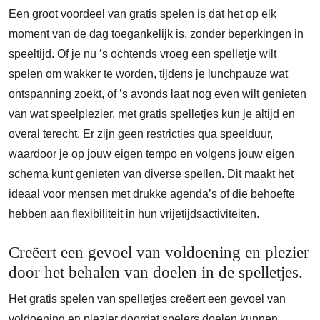
Een groot voordeel van gratis spelen is dat het op elk
moment van de dag toegankelijk is, zonder beperkingen in
speeltijd. Of je nu ’s ochtends vroeg een spelletje wilt
spelen om wakker te worden, tijdens je lunchpauze wat
ontspanning zoekt, of ’s avonds laat nog even wilt genieten
van wat speelplezier, met gratis spelletjes kun je altijd en
overal terecht. Er zijn geen restricties qua speelduur,
waardoor je op jouw eigen tempo en volgens jouw eigen
schema kunt genieten van diverse spellen. Dit maakt het
ideaal voor mensen met drukke agenda’s of die behoefte
hebben aan flexibiliteit in hun vrijetijdsactiviteiten.
Creëert een gevoel van voldoening en plezier
door het behalen van doelen in de spelletjes.
Het gratis spelen van spelletjes creëert een gevoel van
voldoening en plezier doordat spelers doelen kunnen