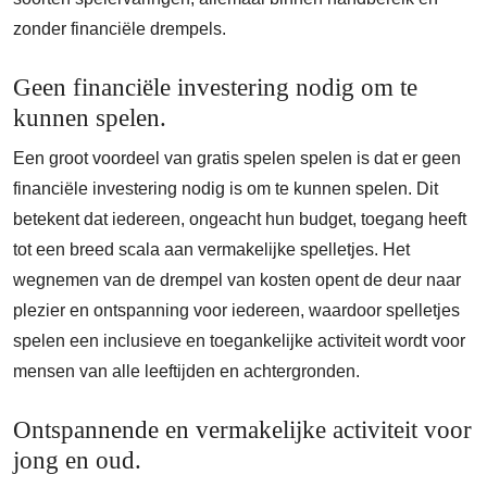
zonder financiële drempels.
Geen financiële investering nodig om te
kunnen spelen.
Een groot voordeel van gratis spelen spelen is dat er geen
financiële investering nodig is om te kunnen spelen. Dit
betekent dat iedereen, ongeacht hun budget, toegang heeft
tot een breed scala aan vermakelijke spelletjes. Het
wegnemen van de drempel van kosten opent de deur naar
plezier en ontspanning voor iedereen, waardoor spelletjes
spelen een inclusieve en toegankelijke activiteit wordt voor
mensen van alle leeftijden en achtergronden.
Ontspannende en vermakelijke activiteit voor
jong en oud.