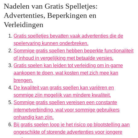
Nadelen van Gratis Spelletjes:
Advertenties, Beperkingen en
Verleidingen
Gratis spelletjes bevatten vaak advertenties die de
spelervaring kunnen onderbreken.
Sommige gratis spellen hebben beperkte functionaliteit
of inhoud in vergelijking met betaalde versies.
Gratis spelen kan leiden tot verleiding om in-game
aankopen te doen, wat kosten met zich mee kan
brengen.
De kwaliteit van gratis spellen kan variëren en
sommige zijn mogelijk van mindere kwaliteit.
Sommige gratis spellen vereisen een constante
internetverbinding, wat voor sommige gebruikers
onhandig kan zijn.
Bij gratis spelen loop je het risico op blootstelling aan
ongeschikte of storende advertenties voor jongere