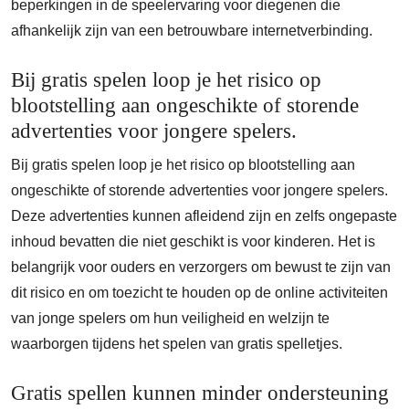
beperkingen in de speelervaring voor diegenen die
afhankelijk zijn van een betrouwbare internetverbinding.
Bij gratis spelen loop je het risico op
blootstelling aan ongeschikte of storende
advertenties voor jongere spelers.
Bij gratis spelen loop je het risico op blootstelling aan
ongeschikte of storende advertenties voor jongere spelers.
Deze advertenties kunnen afleidend zijn en zelfs ongepaste
inhoud bevatten die niet geschikt is voor kinderen. Het is
belangrijk voor ouders en verzorgers om bewust te zijn van
dit risico en om toezicht te houden op de online activiteiten
van jonge spelers om hun veiligheid en welzijn te
waarborgen tijdens het spelen van gratis spelletjes.
Gratis spellen kunnen minder ondersteuning