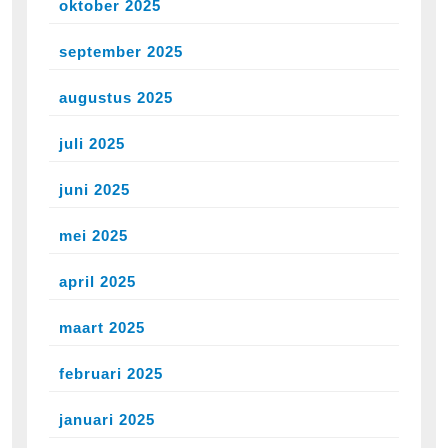
oktober 2025
september 2025
augustus 2025
juli 2025
juni 2025
mei 2025
april 2025
maart 2025
februari 2025
januari 2025