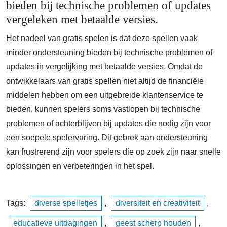
bieden bij technische problemen of updates
vergeleken met betaalde versies.
Het nadeel van gratis spelen is dat deze spellen vaak
minder ondersteuning bieden bij technische problemen of
updates in vergelijking met betaalde versies. Omdat de
ontwikkelaars van gratis spellen niet altijd de financiële
middelen hebben om een uitgebreide klantenservice te
bieden, kunnen spelers soms vastlopen bij technische
problemen of achterblijven bij updates die nodig zijn voor
een soepele spelervaring. Dit gebrek aan ondersteuning
kan frustrerend zijn voor spelers die op zoek zijn naar snelle
oplossingen en verbeteringen in het spel.
Tags:
diverse spelletjes
,
diversiteit en creativiteit
,
educatieve uitdagingen
,
geest scherp houden
,