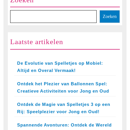
Zoeken
Laatste artikelen
De Evolutie van Spelletjes op Mobiel:
Altijd en Overal Vermaak!
Ontdek het Plezier van Ballonnen Spel:
Creatieve Activiteiten voor Jong en Oud
Ontdek de Magie van Spelletjes 3 op een
Rij: Speelplezier voor Jong en Oud!
Spannende Avonturen: Ontdek de Wereld