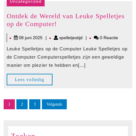
Uncategorized
Ontdek de Wereld van Leuke Spelletjes
Ontdek
op de Computer!
de
08
spelletjestijd
08 juni 2025
spelletjestijd
0 Reactie
Wereld
juni
van
Leuke Spelletjes op de Computer Leuke Spelletjes op
2025
Leuke
de Computer Computerspelletjes zijn een geweldige
Spelletjes
manier om plezier te hebben en[...]
op
de
Lees
Lees volledig
Computer!
volledig
Berichtnavigatie
1
2
3
Volgende
Zoeken