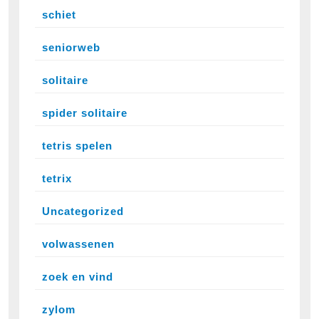
schiet
seniorweb
solitaire
spider solitaire
tetris spelen
tetrix
Uncategorized
volwassenen
zoek en vind
zylom