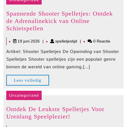
Spannende Shooter Spelletjes: Ontdek
de Adrenalinekick van Online
Spannende
Schietspellen
Shooter
19
spelletjestijd
19 juni 2026
spelletjestijd
0 Reactie
Spelletjes:
juni
Ontdek
Artikel: Shooter Spelletjes De Opwinding van Shooter
2026
de
Spelletjes Shooter spelletjes zijn een populair genre
Adrenalinekick
binnen de wereld van online gaming.[...]
van
Online
Lees
Lees volledig
Schietspellen
volledig
Uncategorized
Ontdek De Leukste Spelletjes Voor
Ontdek
Urenlang Speelplezier!
De