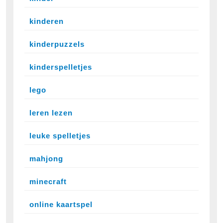
kinderen
kinderpuzzels
kinderspelletjes
lego
leren lezen
leuke spelletjes
mahjong
minecraft
online kaartspel