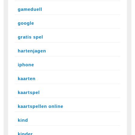
gameduell
google
gratis spel
hartenjagen
iphone
kaarten
kaartspel
kaartspellen online
kind
kinder