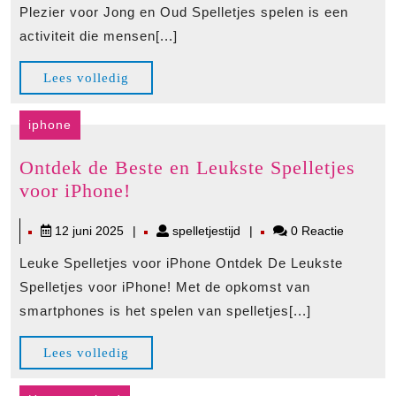
en
Plezier voor Jong en Oud Spelletjes spelen is een
Oud:
activiteit die mensen[...]
Ontdek
de
Lees
Lees volledig
Magie
volledig
van
iphone
Spel
Ontdek de Beste en Leukste Spelletjes
en
Ontdek
voor iPhone!
Pret!
de
12
spelletjestijd
12 juni 2025
spelletjestijd
0 Reactie
Beste
juni
en
Leuke Spelletjes voor iPhone Ontdek De Leukste
2025
Leukste
Spelletjes voor iPhone! Met de opkomst van
Spelletjes
smartphones is het spelen van spelletjes[...]
voor
iPhone!
Lees
Lees volledig
volledig