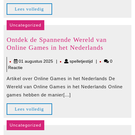
Vrienden
Lees
Lees volledig
volledig
Uncategorized
Ontdek de Spannende Wereld van
Ontdek
Online Games in het Nederlands
de
01
spelletjestijd
01 augustus 2025
spelletjestijd
0
Spannende
augustus
Reactie
Wereld
2025
van
Artikel over Online Games in het Nederlands De
Online
Wereld van Online Games in het Nederlands Online
Games
games hebben de manier[...]
in
het
Lees
Lees volledig
volledig
Nederland
Uncategorized