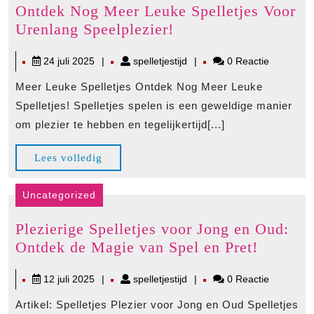
Ontdek Nog Meer Leuke Spelletjes Voor
Ontdek
Urenlang Speelplezier!
Nog
24
spelletjestijd
24 juli 2025
spelletjestijd
0 Reactie
Meer
juli
Leuke
Meer Leuke Spelletjes Ontdek Nog Meer Leuke
2025
Spelletjes
Spelletjes! Spelletjes spelen is een geweldige manier
Voor
om plezier te hebben en tegelijkertijd[...]
Urenlang
Speelplezier!
Lees
Lees volledig
volledig
Uncategorized
Plezierige Spelletjes voor Jong en Oud:
Plezieri
Ontdek de Magie van Spel en Pret!
Spelletj
12
spelletjestijd
12 juli 2025
spelletjestijd
0 Reactie
voor
juli
Jong
Artikel: Spelletjes Plezier voor Jong en Oud Spelletjes
2025