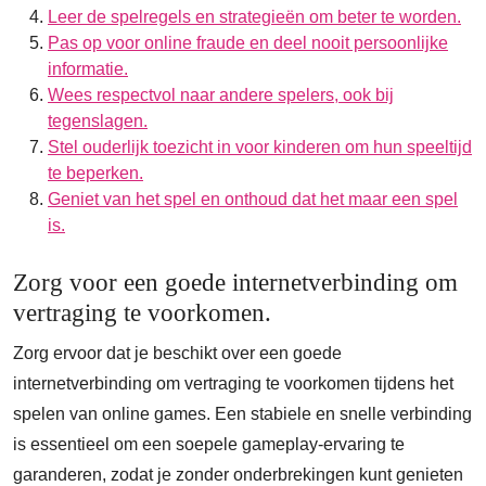
Leer de spelregels en strategieën om beter te worden.
Pas op voor online fraude en deel nooit persoonlijke
informatie.
Wees respectvol naar andere spelers, ook bij
tegenslagen.
Stel ouderlijk toezicht in voor kinderen om hun speeltijd
te beperken.
Geniet van het spel en onthoud dat het maar een spel
is.
Zorg voor een goede internetverbinding om
vertraging te voorkomen.
Zorg ervoor dat je beschikt over een goede
internetverbinding om vertraging te voorkomen tijdens het
spelen van online games. Een stabiele en snelle verbinding
is essentieel om een soepele gameplay-ervaring te
garanderen, zodat je zonder onderbrekingen kunt genieten