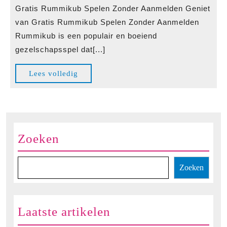
Gratis
Gratis Rummikub Spelen Zonder Aanmelden Geniet
Rummi
van Gratis Rummikub Spelen Zonder Aanmelden
Zonder
Rummikub is een populair en boeiend
Aanmel
gezelschapsspel dat[...]
Direct
Online
Lees
Lees volledig
Plezier!
volledig
Zoeken
Zoeken
Laatste artikelen