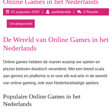
Online Games in het Nederlands
01
spelletjestijd
01 augustus 2025
spelletjestijd
0 Reactie
augustus
2025
Uncategorized
De Wereld van Online Games in het
Nederlands
Online games hebben de manier waarop we spelen en
plezier beleven drastisch veranderd. Met een breed scala
aan genres en platforms is er voor elk wat wils in de wereld
van online gaming, ook voor Nederlandstalige spelers.
Populaire Online Games in het
Nederlands