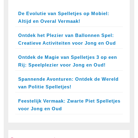
De Evolutie van Spelletjes op Mobiel:
Altijd en Overal Vermaak!
Ontdek het Plezier van Ballonnen Spel:
Creatieve Activiteiten voor Jong en Oud
Ontdek de Magie van Spelletjes 3 op een
Rij: Speelplezier voor Jong en Oud!
Spannende Avonturen: Ontdek de Wereld
van Politie Spelletjes!
Feestelijk Vermaak: Zwarte Piet Spelletjes
voor Jong en Oud