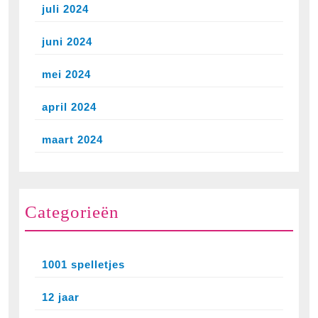
juli 2024
juni 2024
mei 2024
april 2024
maart 2024
Categorieën
1001 spelletjes
12 jaar