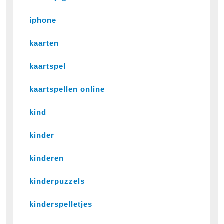
iphone
kaarten
kaartspel
kaartspellen online
kind
kinder
kinderen
kinderpuzzels
kinderspelletjes