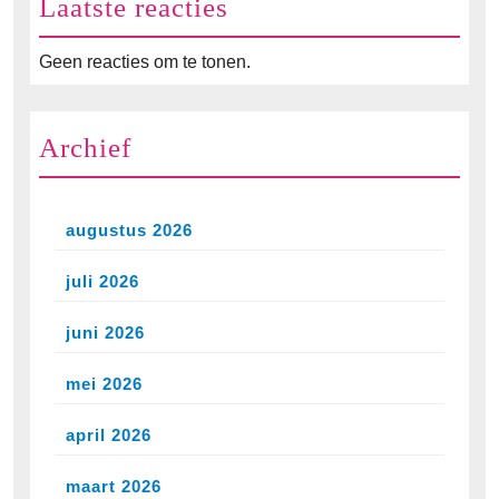
Laatste reacties
Geen reacties om te tonen.
Archief
augustus 2026
juli 2026
juni 2026
mei 2026
april 2026
maart 2026