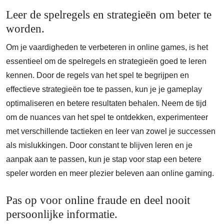
Leer de spelregels en strategieën om beter te
worden.
Om je vaardigheden te verbeteren in online games, is het
essentieel om de spelregels en strategieën goed te leren
kennen. Door de regels van het spel te begrijpen en
effectieve strategieën toe te passen, kun je je gameplay
optimaliseren en betere resultaten behalen. Neem de tijd
om de nuances van het spel te ontdekken, experimenteer
met verschillende tactieken en leer van zowel je successen
als mislukkingen. Door constant te blijven leren en je
aanpak aan te passen, kun je stap voor stap een betere
speler worden en meer plezier beleven aan online gaming.
Pas op voor online fraude en deel nooit
persoonlijke informatie.