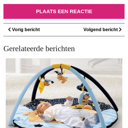
Berichtnavigatie
Vorig
Vo
Vorig bericht
Volgend bericht
bericht
ber
Gerelateerde berichten