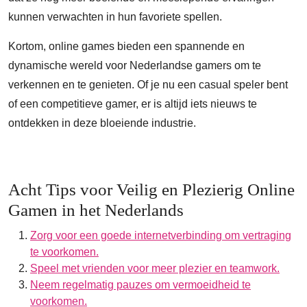
kunnen verwachten in hun favoriete spellen.
Kortom, online games bieden een spannende en
dynamische wereld voor Nederlandse gamers om te
verkennen en te genieten. Of je nu een casual speler bent
of een competitieve gamer, er is altijd iets nieuws te
ontdekken in deze bloeiende industrie.
Acht Tips voor Veilig en Plezierig Online
Gamen in het Nederlands
Zorg voor een goede internetverbinding om vertraging
te voorkomen.
Speel met vrienden voor meer plezier en teamwork.
Neem regelmatig pauzes om vermoeidheid te
voorkomen.