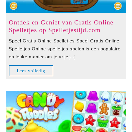
Ontdek en Geniet van Gratis Online
Ontdek
Spelletjes op Spelletjestijd.com
en
Speel Gratis Online Spelletjes Speel Gratis Online
Geniet
Spelletjes Online spelletjes spelen is een populaire
van
en leuke manier om je vrije[...]
Gratis
Online
Lees
Lees volledig
Spelletjes
volledig
op
Spelletjes