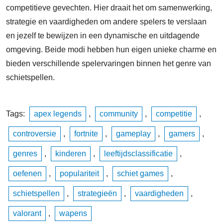
competitieve gevechten. Hier draait het om samenwerking,
strategie en vaardigheden om andere spelers te verslaan
en jezelf te bewijzen in een dynamische en uitdagende
omgeving. Beide modi hebben hun eigen unieke charme en
bieden verschillende spelervaringen binnen het genre van
schietspellen.
Tags:
apex legends
,
community
,
competitie
,
controversie
,
fortnite
,
gameplay
,
gamers
,
genres
,
kinderen
,
leeftijdsclassificatie
,
oefenen
,
populariteit
,
schiet games
,
schietspellen
,
strategieën
,
vaardigheden
,
valorant
,
wapens