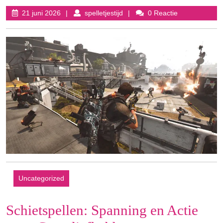
21
spelletjestijd
21 juni 2026
spelletjestijd
0 Reactie
juni
2026
Uncategorized
Schietspellen: Spanning en Actie