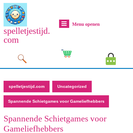
Naar
de
inhoud
Menu
Menu openen
gaan
spelletjestijd.
Naar
openen
com
de
inhoud
Cart
MyAcco
gaan
Image
Image
spelletjestijd.com
Uncategorized
Spannende Schietgames voor Gameliefhebbers
Spannende Schietgames voor
Gameliefhebbers