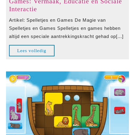
Games: Vermaak, Educatie en Sociale
De
Interactie
Magische
Artikel: Spelletjes en Games De Magie van
Wereld
Spelletjes en Games Spelletjes en games hebben
van
altijd een speciale aantrekkingskracht gehad op[...]
Spelletjes
en
Lees
Lees volledig
Games:
volledig
Vermaak,
Educatie
en
Sociale
Interactie