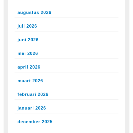
augustus 2026
juli 2026
juni 2026
mei 2026
april 2026
maart 2026
februari 2026
januari 2026
december 2025