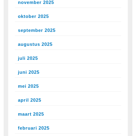
november 2025
oktober 2025
september 2025
augustus 2025
juli 2025
juni 2025
mei 2025
april 2025
maart 2025
februari 2025