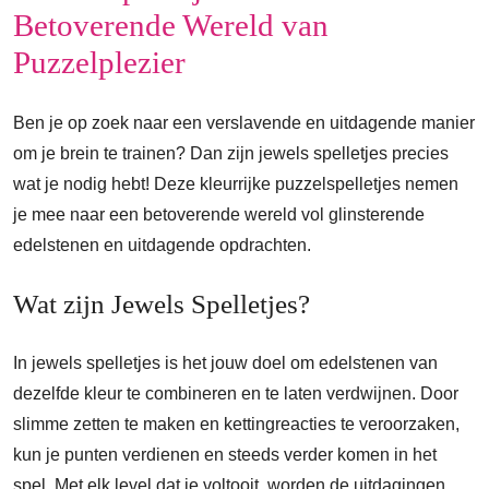
Betoverende Wereld van
Puzzelplezier
Ben je op zoek naar een verslavende en uitdagende manier
om je brein te trainen? Dan zijn jewels spelletjes precies
wat je nodig hebt! Deze kleurrijke puzzelspelletjes nemen
je mee naar een betoverende wereld vol glinsterende
edelstenen en uitdagende opdrachten.
Wat zijn Jewels Spelletjes?
In jewels spelletjes is het jouw doel om edelstenen van
dezelfde kleur te combineren en te laten verdwijnen. Door
slimme zetten te maken en kettingreacties te veroorzaken,
kun je punten verdienen en steeds verder komen in het
spel. Met elk level dat je voltooit, worden de uitdagingen