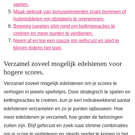
spelen.
Maak gebruik van bonuselementen zoals bommen of
hulpmiddelen om obstakels te overwinnen.
Beweeg juwelen slim rond om kettingreacties te
creëren en meer punten te verdienen.
Neem af en toe een pauze om gefocust en alert te
blijven tijdens het spel.
Verzamel zoveel mogelijk edelstenen voor
hogere scores.
Verzamel zoveel mogelijk edelstenen om je scores te
verhogen in jewels spelletjes. Door strategisch te spelen en
kettingreacties te creëren, kun je een indrukwekkend aantal
edelstenen verzamelen en zo je punten opbouwen. Hoe
meer edelstenen je verzamelt, hoe groter de beloningen
zullen zijn. Blijf gefocust en zoek naar slimme combinaties
om je score te verbeteren en steeds verder te komen in het