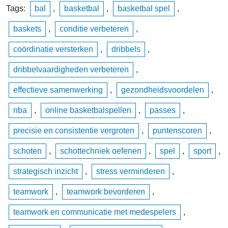
Tags:
bal
,
basketbal
,
basketbal spel
,
baskets
,
conditie verbeteren
,
coördinatie versterken
,
dribbels
,
dribbelvaardigheden verbeteren
,
effectieve samenwerking
,
gezondheidsvoordelen
,
nba
,
online basketbalspellen
,
passes
,
precisie en consistentie vergroten
,
puntenscoren
,
schoten
,
schottechniek oefenen
,
spel
,
sport
,
strategisch inzicht
,
stress verminderen
,
teamwork
,
teamwork bevorderen
,
teamwork en communicatie met medespelers
,