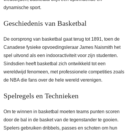
dynamische sport.
Geschiedenis van Basketbal
De oorsprong van basketbal gaat terug tot 1891, toen de
Canadese fysieke opvoedingsleraar James Naismith het
spel uitvond als een indooractiviteit voor zijn studenten.
Sindsdien heeft basketbal zich ontwikkeld tot een
wereldwijd fenomeen, met professionele competities zoals
de NBA die fans over de hele wereld verenigen.
Spelregels en Technieken
Om te winnen in basketbal moeten teams punten scoren
door de bal in de basket van de tegenstander te gooien.
Spelers gebruiken dribbels, passes en schoten om hun