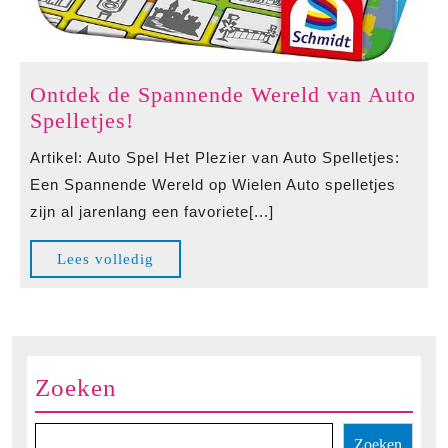
Ontdek de Spannende Wereld van Auto
Ontdek
Spelletjes!
de
Artikel: Auto Spel Het Plezier van Auto Spelletjes:
Spannende
Een Spannende Wereld op Wielen Auto spelletjes
Wereld
zijn al jarenlang een favoriete[...]
van
Auto
Lees
Lees volledig
Spelletjes!
volledig
Zoeken
Zoeken