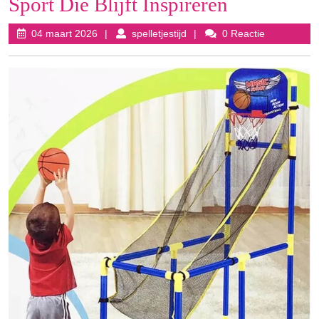
Sport Die Blijft Inspireren
04
spelletjestijd
04 maart 2026
spelletjestijd
0 Reactie
maart
2026