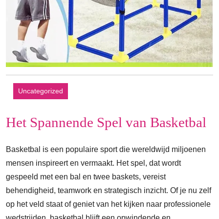
Uncategorized
Het Spannende Spel van Basketbal
Basketbal is een populaire sport die wereldwijd miljoenen
mensen inspireert en vermaakt. Het spel, dat wordt
gespeeld met een bal en twee baskets, vereist
behendigheid, teamwork en strategisch inzicht. Of je nu zelf
op het veld staat of geniet van het kijken naar professionele
wedstrijden, basketbal blijft een opwindende en