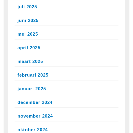
juli 2025
juni 2025
mei 2025
april 2025
maart 2025
februari 2025
januari 2025
december 2024
november 2024
oktober 2024