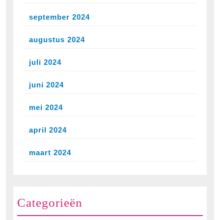
september 2024
augustus 2024
juli 2024
juni 2024
mei 2024
april 2024
maart 2024
Categorieën