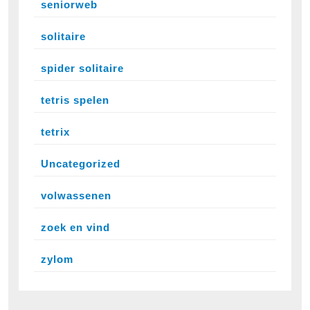
seniorweb
solitaire
spider solitaire
tetris spelen
tetrix
Uncategorized
volwassenen
zoek en vind
zylom