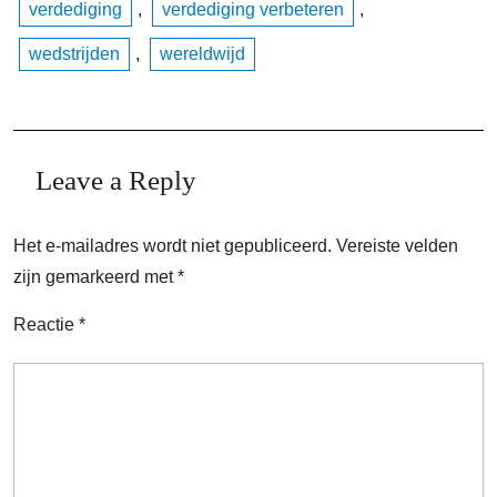
verdediging
,
verdediging verbeteren
,
wedstrijden
,
wereldwijd
Leave a Reply
Het e-mailadres wordt niet gepubliceerd.
Vereiste velden
zijn gemarkeerd met
*
Reactie
*