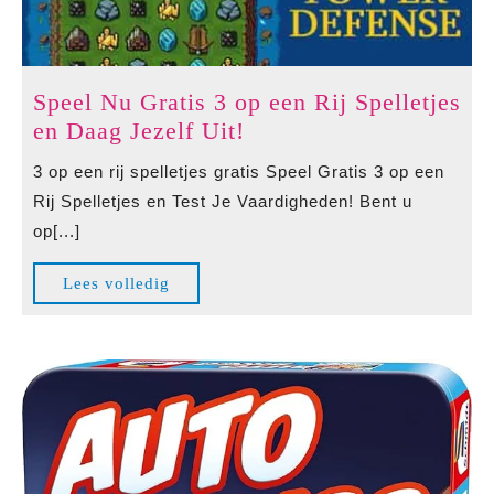
Speel Nu Gratis 3 op een Rij Spelletjes
Speel
en Daag Jezelf Uit!
Nu
3 op een rij spelletjes gratis Speel Gratis 3 op een
Gratis
Rij Spelletjes en Test Je Vaardigheden! Bent u
3
op[...]
op
een
Lees
Lees volledig
Rij
volledig
Spelletjes
en
Daag
Jezelf
Uit!