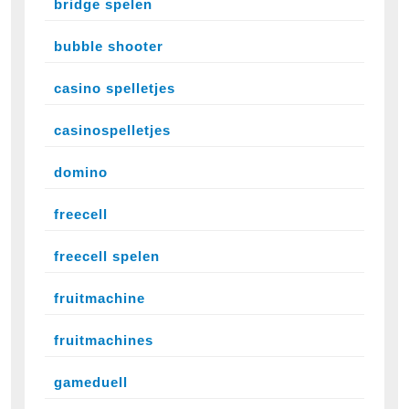
bridge spelen
bubble shooter
casino spelletjes
casinospelletjes
domino
freecell
freecell spelen
fruitmachine
fruitmachines
gameduell