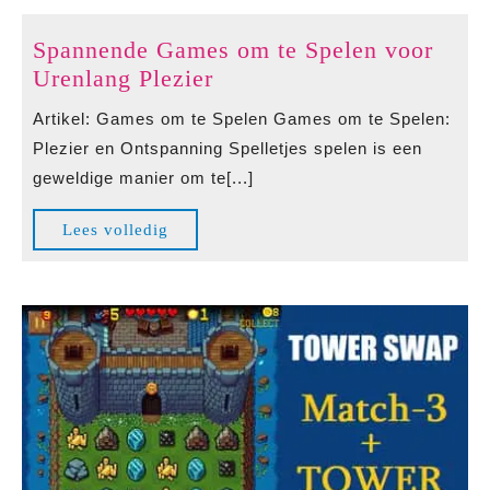
Spannende Games om te Spelen voor
Spannende
Urenlang Plezier
Games
Artikel: Games om te Spelen Games om te Spelen:
om
Plezier en Ontspanning Spelletjes spelen is een
te
geweldige manier om te[...]
Spelen
voor
Lees
Lees volledig
Urenlang
volledig
Plezier