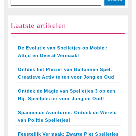
Laatste artikelen
De Evolutie van Spelletjes op Mobiel:
Altijd en Overal Vermaak!
Ontdek het Plezier van Ballonnen Spel:
Creatieve Activiteiten voor Jong en Oud
Ontdek de Magie van Spelletjes 3 op een
Rij: Speelplezier voor Jong en Oud!
Spannende Avonturen: Ontdek de Wereld
van Politie Spelletjes!
Feestelijk Vermaak: Zwarte Piet Spelletjes