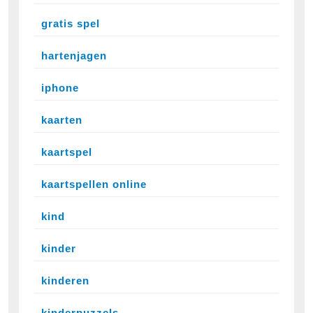
gratis spel
hartenjagen
iphone
kaarten
kaartspel
kaartspellen online
kind
kinder
kinderen
kinderpuzzels