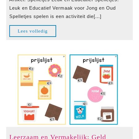
Leuke
Leuk en Educatief Vermaak voor Jong en Oud
Wereld
Spelletjes spelen is een activiteit die[...]
van
Spelletjes!
Lees
Lees volledig
volledig
Leerzaam en Vermakelijk: Geld