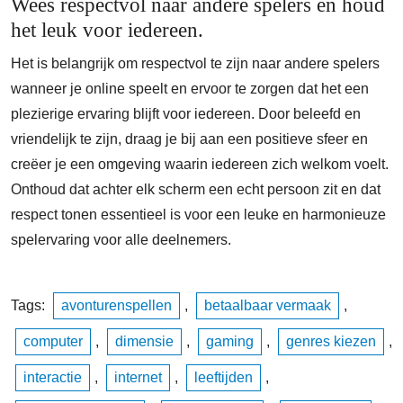
Wees respectvol naar andere spelers en houd
het leuk voor iedereen.
Het is belangrijk om respectvol te zijn naar andere spelers
wanneer je online speelt en ervoor te zorgen dat het een
plezierige ervaring blijft voor iedereen. Door beleefd en
vriendelijk te zijn, draag je bij aan een positieve sfeer en
creëer je een omgeving waarin iedereen zich welkom voelt.
Onthoud dat achter elk scherm een echt persoon zit en dat
respect tonen essentieel is voor een leuke en harmonieuze
spelervaring voor alle deelnemers.
Tags:
avonturenspellen
,
betaalbaar vermaak
,
computer
,
dimensie
,
gaming
,
genres kiezen
,
interactie
,
internet
,
leeftijden
,