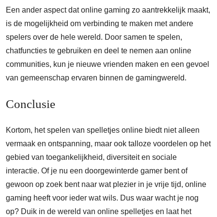
Een ander aspect dat online gaming zo aantrekkelijk maakt,
is de mogelijkheid om verbinding te maken met andere
spelers over de hele wereld. Door samen te spelen,
chatfuncties te gebruiken en deel te nemen aan online
communities, kun je nieuwe vrienden maken en een gevoel
van gemeenschap ervaren binnen de gamingwereld.
Conclusie
Kortom, het spelen van spelletjes online biedt niet alleen
vermaak en ontspanning, maar ook talloze voordelen op het
gebied van toegankelijkheid, diversiteit en sociale
interactie. Of je nu een doorgewinterde gamer bent of
gewoon op zoek bent naar wat plezier in je vrije tijd, online
gaming heeft voor ieder wat wils. Dus waar wacht je nog
op? Duik in de wereld van online spelletjes en laat het