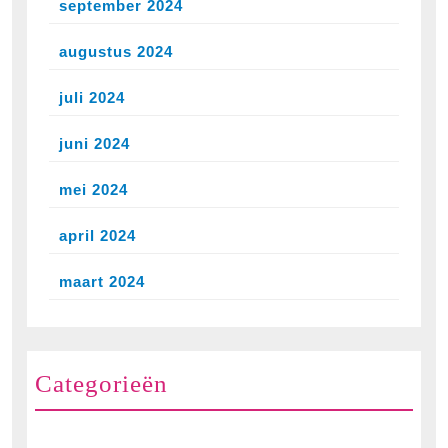
september 2024
augustus 2024
juli 2024
juni 2024
mei 2024
april 2024
maart 2024
Categorieën