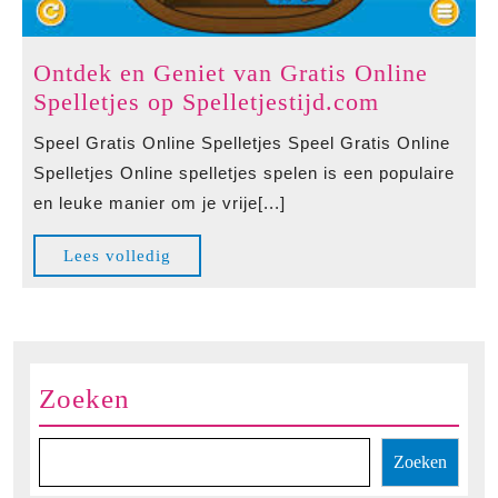
Ontdek en Geniet van Gratis Online
Ontdek
Spelletjes op Spelletjestijd.com
en
Speel Gratis Online Spelletjes Speel Gratis Online
Geniet
Spelletjes Online spelletjes spelen is een populaire
van
en leuke manier om je vrije[...]
Gratis
Online
Lees
Lees volledig
Spelletjes
volledig
op
Spelletjes
Zoeken
Zoeken