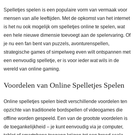
Spelletjes spelen is een populaire vorm van vermaak voor
mensen van alle leeftijden. Met de opkomst van het internet
is het nu ook mogelijk om spelletjes online te spelen, wat
een hele nieuwe dimensie toevoegt aan de spelervaring. Of
je nu een fan bent van puzzels, avonturenspellen,
strategische games of simpelweg even wilt ontspannen met
een eenvoudig spelletje, er is voor ieder wat wils in de
wereld van online gaming.
Voordelen van Online Spelletjes Spelen
Online spelletjes spelen biedt verschillende voordelen ten
opzichte van traditionele bordspellen of videogames die
offline worden gespeeld. Een van de grootste voordelen is
de toegankelijkheid – je kunt eenvoudig via je computer,