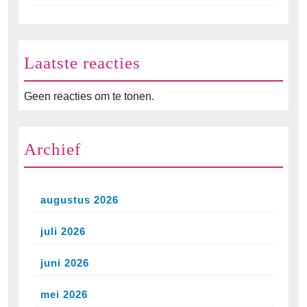
Laatste reacties
Geen reacties om te tonen.
Archief
augustus 2026
juli 2026
juni 2026
mei 2026