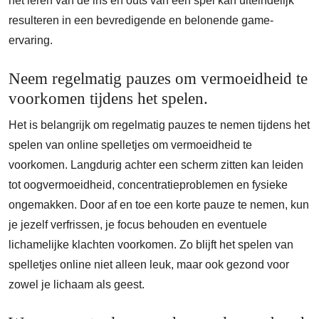
het leren van de ins en outs van een spel kan uiteindelijk
resulteren in een bevredigende en belonende game-
ervaring.
Neem regelmatig pauzes om vermoeidheid te
voorkomen tijdens het spelen.
Het is belangrijk om regelmatig pauzes te nemen tijdens het
spelen van online spelletjes om vermoeidheid te
voorkomen. Langdurig achter een scherm zitten kan leiden
tot oogvermoeidheid, concentratieproblemen en fysieke
ongemakken. Door af en toe een korte pauze te nemen, kun
je jezelf verfrissen, je focus behouden en eventuele
lichamelijke klachten voorkomen. Zo blijft het spelen van
spelletjes online niet alleen leuk, maar ook gezond voor
zowel je lichaam als geest.