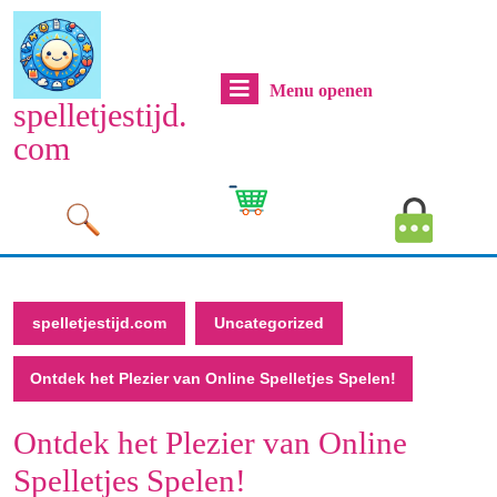
Naar
de
inhoud
Menu
Menu openen
gaan
spelletjestijd.
Naar
openen
com
de
inhoud
Cart
MyAcco
gaan
Image
Image
spelletjestijd.com
Uncategorized
Ontdek het Plezier van Online Spelletjes Spelen!
Ontdek het Plezier van Online
Spelletjes Spelen!