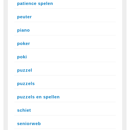
patience spelen
peuter
piano
poker
poki
puzzel
puzzels
puzzels en spellen
schiet
seniorweb