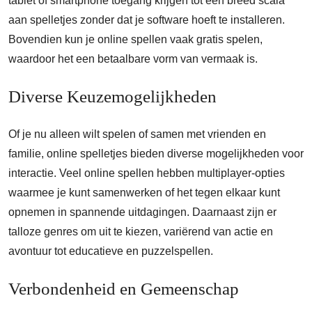
tablet of smartphone toegang krijgen tot een breed scala
aan spelletjes zonder dat je software hoeft te installeren.
Bovendien kun je online spellen vaak gratis spelen,
waardoor het een betaalbare vorm van vermaak is.
Diverse Keuzemogelijkheden
Of je nu alleen wilt spelen of samen met vrienden en
familie, online spelletjes bieden diverse mogelijkheden voor
interactie. Veel online spellen hebben multiplayer-opties
waarmee je kunt samenwerken of het tegen elkaar kunt
opnemen in spannende uitdagingen. Daarnaast zijn er
talloze genres om uit te kiezen, variërend van actie en
avontuur tot educatieve en puzzelspellen.
Verbondenheid en Gemeenschap