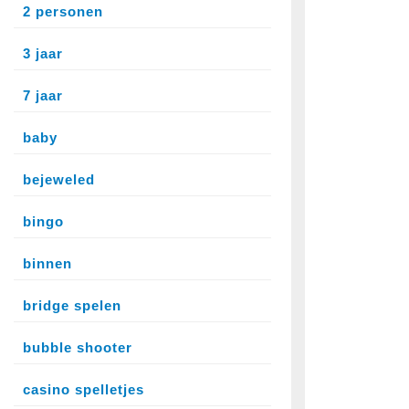
2 personen
3 jaar
7 jaar
baby
bejeweled
bingo
binnen
bridge spelen
bubble shooter
casino spelletjes