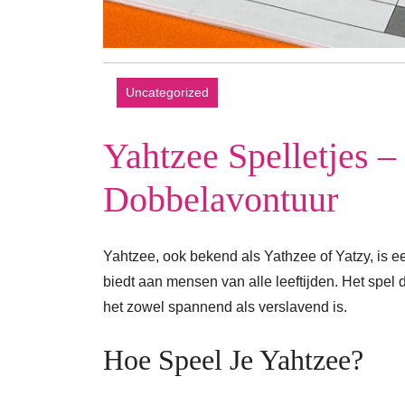
Uncategorized
Yahtzee Spelletjes –
Dobbelavontuur
Yahtzee, ook bekend als Yathzee of Yatzy, is ee
biedt aan mensen van alle leeftijden. Het spel 
het zowel spannend als verslavend is.
Hoe Speel Je Yahtzee?