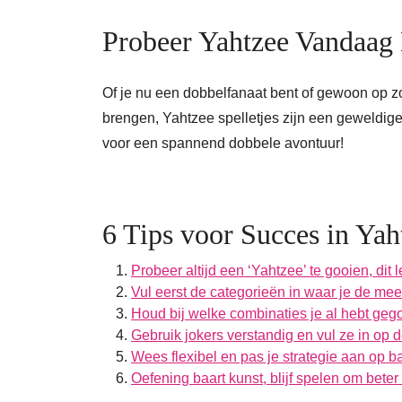
Probeer Yahtzee Vandaag
Of je nu een dobbelfanaat bent of gewoon op zoe
brengen, Yahtzee spelletjes zijn een geweldige
voor een spannend dobbele avontuur!
6 Tips voor Succes in Yah
Probeer altijd een ‘Yahtzee’ te gooien, dit
Vul eerst de categorieën in waar je de mee
Houd bij welke combinaties je al hebt gego
Gebruik jokers verstandig en vul ze in op d
Wees flexibel en pas je strategie aan op b
Oefening baart kunst, blijf spelen om beter