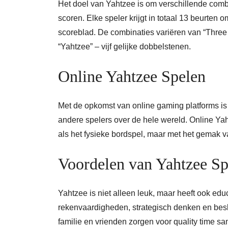
Het doel van Yahtzee is om verschillende comb
scoren. Elke speler krijgt in totaal 13 beurten 
scoreblad. De combinaties variëren van “Three o
“Yahtzee” – vijf gelijke dobbelstenen.
Online Yahtzee Spelen
Met de opkomst van online gaming platforms is
andere spelers over de hele wereld. Online Ya
als het fysieke bordspel, maar met het gemak v
Voordelen van Yahtzee Sp
Yahtzee is niet alleen leuk, maar heeft ook edu
rekenvaardigheden, strategisch denken en bes
familie en vrienden zorgen voor quality time sa