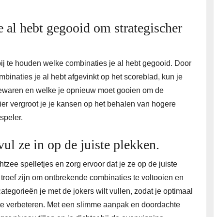
 al hebt gegooid om strategischer
bij te houden welke combinaties je al hebt gegooid. Door
binaties je al hebt afgevinkt op het scoreblad, kun je
bewaren en welke je opnieuw moet gooien om de
r vergroot je je kansen op het behalen van hogere
speler.
ul ze in op de juiste plekken.
tzee spelletjes en zorg ervoor dat je ze op de juiste
troef zijn om ontbrekende combinaties te voltooien en
ategorieën je met de jokers wilt vullen, zodat je optimaal
re te verbeteren. Met een slimme aanpak en doordachte