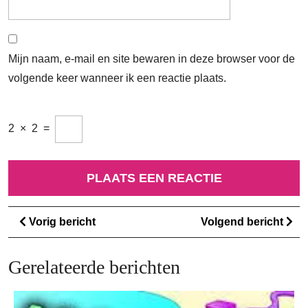
Mijn naam, e-mail en site bewaren in deze browser voor de
volgende keer wanneer ik een reactie plaats.
2
×
2
=
Berichtnavigatie
Vorig
Vo
Vorig bericht
Volgend bericht
bericht
ber
Gerelateerde berichten