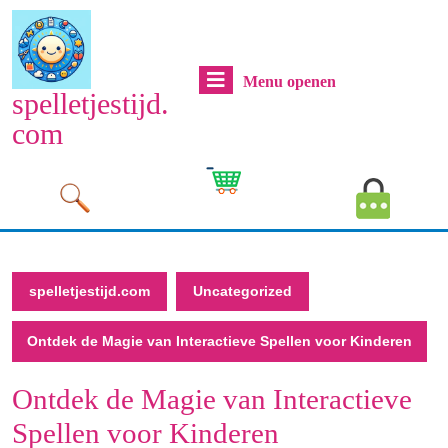
Naar
de
inhoud
Menu
Menu openen
gaan
spelletjestijd.
Naar
openen
com
de
inhoud
Cart
MyAcco
gaan
Image
Image
spelletjestijd.com
Uncategorized
Ontdek de Magie van Interactieve Spellen voor Kinderen
Ontdek de Magie van Interactieve
Spellen voor Kinderen