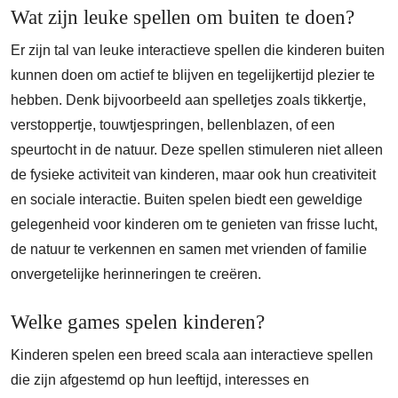
Wat zijn leuke spellen om buiten te doen?
Er zijn tal van leuke interactieve spellen die kinderen buiten
kunnen doen om actief te blijven en tegelijkertijd plezier te
hebben. Denk bijvoorbeeld aan spelletjes zoals tikkertje,
verstoppertje, touwtjespringen, bellenblazen, of een
speurtocht in de natuur. Deze spellen stimuleren niet alleen
de fysieke activiteit van kinderen, maar ook hun creativiteit
en sociale interactie. Buiten spelen biedt een geweldige
gelegenheid voor kinderen om te genieten van frisse lucht,
de natuur te verkennen en samen met vrienden of familie
onvergetelijke herinneringen te creëren.
Welke games spelen kinderen?
Kinderen spelen een breed scala aan interactieve spellen
die zijn afgestemd op hun leeftijd, interesses en