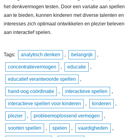
het denkvermogen testen. Door een variatie aan spellen
aan te bieden, kunnen kinderen met diverse talenten en
interesses zich optimaal ontwikkelen en plezier beleven
aan interactief spelen.
Tags:
analytisch denken
,
belangrijk
,
concentratievermogen
,
educatie
,
educatief verantwoorde spellen
,
hand-oog coördinatie
,
interactieve spellen
,
interactieve spellen voor kinderen
,
kinderen
,
plezier
,
probleemoplossend vermogen
,
soorten spellen
,
spelen
,
vaardigheden
,