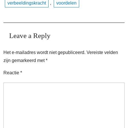
verbeeldingskracht
,
voordelen
Leave a Reply
Het e-mailadres wordt niet gepubliceerd.
Vereiste velden
zijn gemarkeerd met
*
Reactie
*