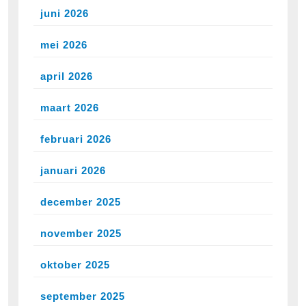
juni 2026
mei 2026
april 2026
maart 2026
februari 2026
januari 2026
december 2025
november 2025
oktober 2025
september 2025