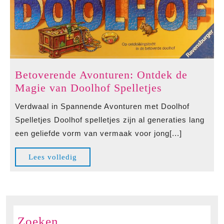
Betoverende Avonturen: Ontdek de
Betoverende
Magie van Doolhof Spelletjes
Avonturen:
Verdwaal in Spannende Avonturen met Doolhof
Ontdek
Spelletjes Doolhof spelletjes zijn al generaties lang
de
een geliefde vorm van vermaak voor jong[...]
Magie
van
Lees
Lees volledig
Doolhof
volledig
Spelletjes
Zoeken