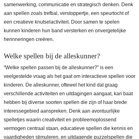
samenwerking, communicatie en strategisch denken. Denk
aan spellen zoals trefbal, verstoppertje, een speurtocht of
een creatieve knutselactiviteit. Door samen te spelen
kunnen kinderen hun band versterken en onvergetelijke
herinneringen creëren.
Welke spellen bij de alleskunner?
“Welke spellen passen bij de alleskunner?” is een
veelgestelde vraag als het gaat om interactieve spellen voor
kinderen. De alleskunner, oftewel het kind dat graag
verschillende activiteiten en uitdagingen aangaat, kan baat
hebben bij diverse soorten spellen die zijn of haar brede
interessegebied aanspreken. Denk aan avontuurlijke
spelletjes waarin creativiteit en probleemoplossend
vermogen centraal staan, educatieve spellen die kennis en
vaardigheden stimuleren, en uitdagende puzzelspellen die