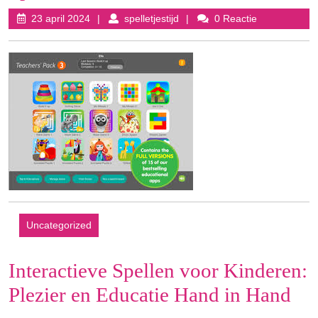
23
spelletjestijd
23 april 2024
spelletjestijd
0 Reactie
april
2024
Uncategorized
Interactieve Spellen voor Kinderen:
Plezier en Educatie Hand in Hand