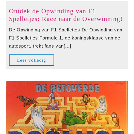
Ontdek de Opwinding van F1
Ont
Spelletjes: Race naar de Overwinning!
de
De Opwinding van F1 Spelletjes De Opwinding van
Opw
F1 Spelletjes Formule 1, de koningsklasse van de
van
autosport, trekt fans van[...]
F1
Spel
Lees
Lees volledig
Rac
volledig
naa
de
Ove