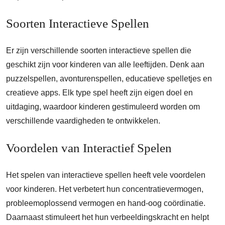
Soorten Interactieve Spellen
Er zijn verschillende soorten interactieve spellen die
geschikt zijn voor kinderen van alle leeftijden. Denk aan
puzzelspellen, avonturenspellen, educatieve spelletjes en
creatieve apps. Elk type spel heeft zijn eigen doel en
uitdaging, waardoor kinderen gestimuleerd worden om
verschillende vaardigheden te ontwikkelen.
Voordelen van Interactief Spelen
Het spelen van interactieve spellen heeft vele voordelen
voor kinderen. Het verbetert hun concentratievermogen,
probleemoplossend vermogen en hand-oog coördinatie.
Daarnaast stimuleert het hun verbeeldingskracht en helpt