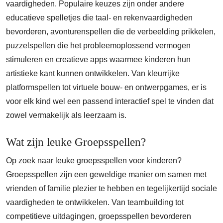
vaardigheden. Populaire keuzes zijn onder andere
educatieve spelletjes die taal- en rekenvaardigheden
bevorderen, avonturenspellen die de verbeelding prikkelen,
puzzelspellen die het probleemoplossend vermogen
stimuleren en creatieve apps waarmee kinderen hun
artistieke kant kunnen ontwikkelen. Van kleurrijke
platformspellen tot virtuele bouw- en ontwerpgames, er is
voor elk kind wel een passend interactief spel te vinden dat
zowel vermakelijk als leerzaam is.
Wat zijn leuke Groepsspellen?
Op zoek naar leuke groepsspellen voor kinderen?
Groepsspellen zijn een geweldige manier om samen met
vrienden of familie plezier te hebben en tegelijkertijd sociale
vaardigheden te ontwikkelen. Van teambuilding tot
competitieve uitdagingen, groepsspellen bevorderen