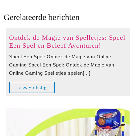
bericht
ber
Gerelateerde berichten
Ontdek de Magie van Spelletjes: Speel
Ontdek
Een Spel en Beleef Avonturen!
de
Speel Een Spel: Ontdek de Magie van Online
Magie
Gaming Speel Een Spel: Ontdek de Magie van
van
Online Gaming Spelletjes spelen[...]
Spelletjes:
Speel
Lees
Lees volledig
Een
volledig
Spel
en
Beleef
Avonturen!