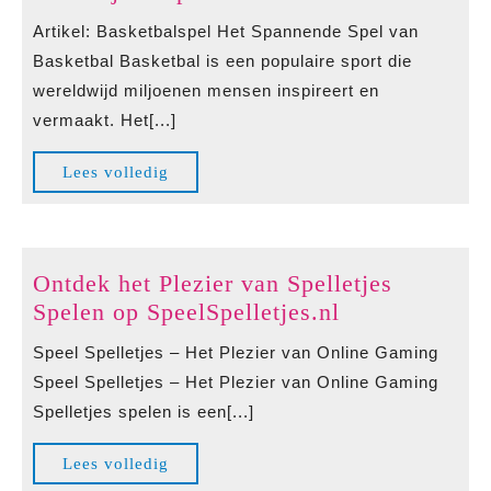
Boeiende
Artikel: Basketbalspel Het Spannende Spel van
Basketbalspel:
Basketbal Basketbal is een populaire sport die
Een
wereldwijd miljoenen mensen inspireert en
Sport
vermaakt. Het[...]
Die
Blijft
Lees
Lees volledig
Inspireren
volledig
Ontdek het Plezier van Spelletjes
Ontdek
Spelen op SpeelSpelletjes.nl
het
Speel Spelletjes – Het Plezier van Online Gaming
Plezier
Speel Spelletjes – Het Plezier van Online Gaming
van
Spelletjes spelen is een[...]
Spelletjes
Spelen
Lees
Lees volledig
op
volledig