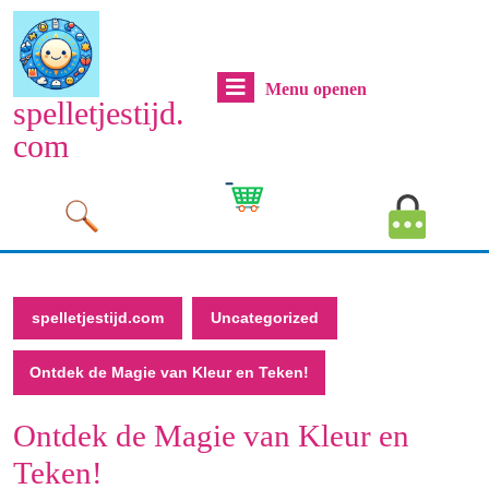
Naar
de
inhoud
Menu
Menu openen
gaan
spelletjestijd.
Naar
openen
com
de
inhoud
Cart
MyAcco
gaan
Image
Image
spelletjestijd.com
Uncategorized
Ontdek de Magie van Kleur en Teken!
Ontdek de Magie van Kleur en
Teken!