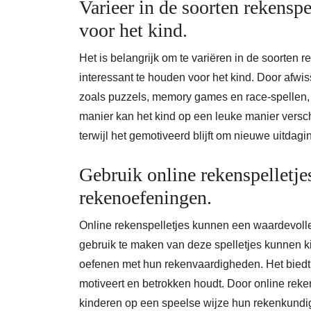
Varieer in de soorten rekenspe
voor het kind.
Het is belangrijk om te variëren in de soorten
interessant te houden voor het kind. Door afwis
zoals puzzels, memory games en race-spellen, b
manier kan het kind op een leuke manier vers
terwijl het gemotiveerd blijft om nieuwe uitdag
Gebruik online rekenspelletjes
rekenoefeningen.
Online rekenspelletjes kunnen een waardevoll
gebruik te maken van deze spelletjes kunnen ki
oefenen met hun rekenvaardigheden. Het biedt
motiveert en betrokken houdt. Door online reken
kinderen op een speelse wijze hun rekenkundige