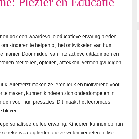
ne: Plezier en Educatie
kunnen ook een waardevolle educatieve ervaring bieden.
om kinderen te helpen bij het ontwikkelen van hun
 manier. Door middel van interactieve uitdagingen en
enen met tellen, optellen, aftrekken, vermenigvuldigen
lrijk. Allereerst maken ze leren leuk en motiverend voor
er te maken, kunnen kinderen zich onderdompelen in
rden voor hun prestaties. Dit maakt het leerproces
 blijven.
gepersonaliseerde leerervaring. Kinderen kunnen op hun
eke rekenvaardigheden die ze willen verbeteren. Met