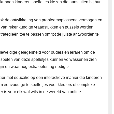
kunnen kinderen spelletjes kiezen die aansluiten bij hun
ook de ontwikkeling van probleemoplossend vermogen en
en van rekenkundige vraagstukken en puzzels worden
trategieën toe te passen om tot de juiste antwoorden te
n geweldige gelegenheid voor ouders en leraren om de
t spelen van deze spelletjes kunnen volwassenen zien
jn en waar nog extra oefening nodig is.
ier met educatie op een interactieve manier die kinderen
om eenvoudige telspelletjes voor kleuters of complexe
 is voor elk wat wils in de wereld van online