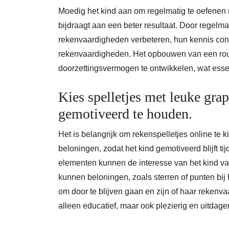
Moedig het kind aan om regelmatig te oefenen m
bijdraagt aan een beter resultaat. Door regelm
rekenvaardigheden verbeteren, hun kennis con
rekenvaardigheden. Het opbouwen van een rout
doorzettingsvermogen te ontwikkelen, wat esse
Kies spelletjes met leuke gra
gemotiveerd te houden.
Het is belangrijk om rekenspelletjes online te 
beloningen, zodat het kind gemotiveerd blijft ti
elementen kunnen de interesse van het kind v
kunnen beloningen, zoals sterren of punten bij 
om door te blijven gaan en zijn of haar rekenva
alleen educatief, maar ook plezierig en uitdage