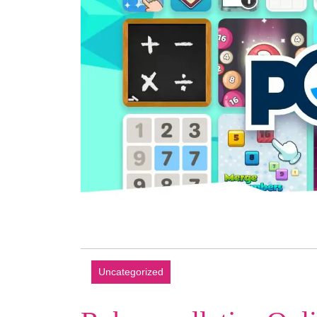
Uncategorized