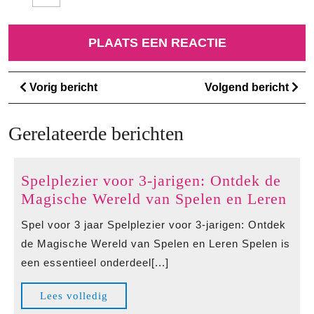
Berichtnavigatie
Vorig
Vo
Vorig bericht
Volgend bericht
bericht
ber
Gerelateerde berichten
Spelplezier voor 3-jarigen: Ontdek de
Spel
Magische Wereld van Spelen en Leren
voo
Spel voor 3 jaar Spelplezier voor 3-jarigen: Ontdek
3-
de Magische Wereld van Spelen en Leren Spelen is
jari
een essentieel onderdeel[...]
Ont
de
Lees
Lees volledig
Mag
volledig