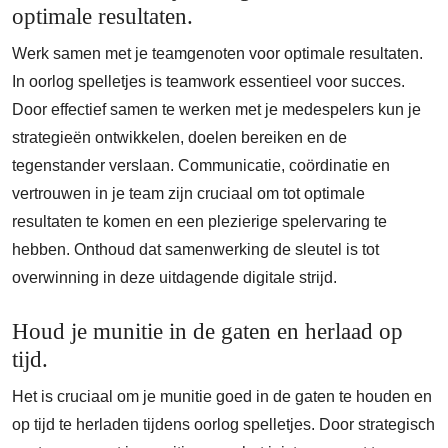
optimale resultaten.
Werk samen met je teamgenoten voor optimale resultaten.
In oorlog spelletjes is teamwork essentieel voor succes.
Door effectief samen te werken met je medespelers kun je
strategieën ontwikkelen, doelen bereiken en de
tegenstander verslaan. Communicatie, coördinatie en
vertrouwen in je team zijn cruciaal om tot optimale
resultaten te komen en een plezierige spelervaring te
hebben. Onthoud dat samenwerking de sleutel is tot
overwinning in deze uitdagende digitale strijd.
Houd je munitie in de gaten en herlaad op
tijd.
Het is cruciaal om je munitie goed in de gaten te houden en
op tijd te herladen tijdens oorlog spelletjes. Door strategisch