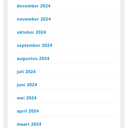
december 2024
november 2024
oktober 2024
september 2024
augustus 2024
juli 2024
juni 2024
mei 2024
april 2024
maart 2024