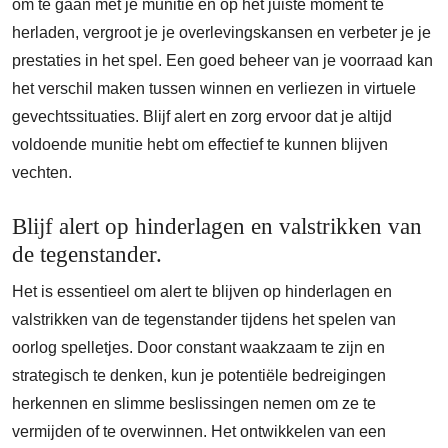
om te gaan met je munitie en op het juiste moment te
herladen, vergroot je je overlevingskansen en verbeter je je
prestaties in het spel. Een goed beheer van je voorraad kan
het verschil maken tussen winnen en verliezen in virtuele
gevechtssituaties. Blijf alert en zorg ervoor dat je altijd
voldoende munitie hebt om effectief te kunnen blijven
vechten.
Blijf alert op hinderlagen en valstrikken van
de tegenstander.
Het is essentieel om alert te blijven op hinderlagen en
valstrikken van de tegenstander tijdens het spelen van
oorlog spelletjes. Door constant waakzaam te zijn en
strategisch te denken, kun je potentiële bedreigingen
herkennen en slimme beslissingen nemen om ze te
vermijden of te overwinnen. Het ontwikkelen van een