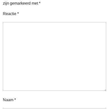
zijn gemarkeerd met
*
Reactie
*
Naam
*