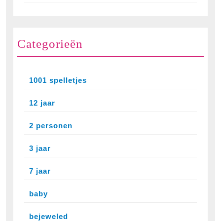
Categorieën
1001 spelletjes
12 jaar
2 personen
3 jaar
7 jaar
baby
bejeweled