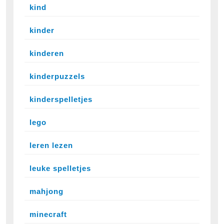
kind
kinder
kinderen
kinderpuzzels
kinderspelletjes
lego
leren lezen
leuke spelletjes
mahjong
minecraft