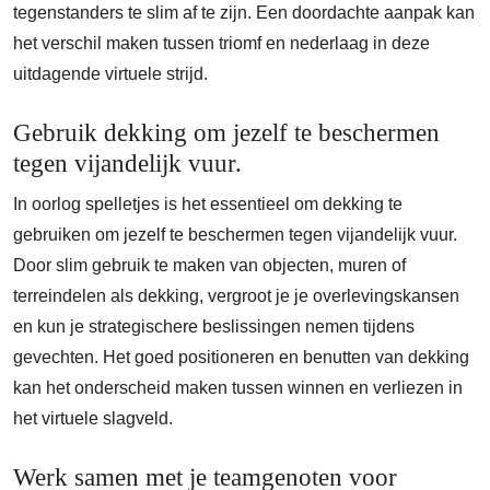
tegenstanders te slim af te zijn. Een doordachte aanpak kan
het verschil maken tussen triomf en nederlaag in deze
uitdagende virtuele strijd.
Gebruik dekking om jezelf te beschermen
tegen vijandelijk vuur.
In oorlog spelletjes is het essentieel om dekking te
gebruiken om jezelf te beschermen tegen vijandelijk vuur.
Door slim gebruik te maken van objecten, muren of
terreindelen als dekking, vergroot je je overlevingskansen
en kun je strategischere beslissingen nemen tijdens
gevechten. Het goed positioneren en benutten van dekking
kan het onderscheid maken tussen winnen en verliezen in
het virtuele slagveld.
Werk samen met je teamgenoten voor