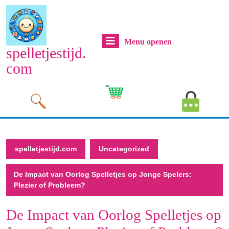
Naar
de
inhoud
Menu
Menu openen
gaan
spelletjestijd.
Naar
openen
com
de
inhoud
Cart
MyAcco
gaan
Image
Image
spelletjestijd.com
Uncategorized
De Impact van Oorlog Spelletjes op Jonge Spelers:
Plezier of Probleem?
De Impact van Oorlog Spelletjes op