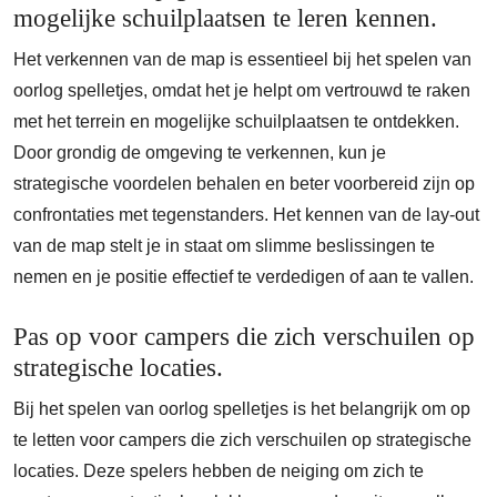
mogelijke schuilplaatsen te leren kennen.
Het verkennen van de map is essentieel bij het spelen van
oorlog spelletjes, omdat het je helpt om vertrouwd te raken
met het terrein en mogelijke schuilplaatsen te ontdekken.
Door grondig de omgeving te verkennen, kun je
strategische voordelen behalen en beter voorbereid zijn op
confrontaties met tegenstanders. Het kennen van de lay-out
van de map stelt je in staat om slimme beslissingen te
nemen en je positie effectief te verdedigen of aan te vallen.
Pas op voor campers die zich verschuilen op
strategische locaties.
Bij het spelen van oorlog spelletjes is het belangrijk om op
te letten voor campers die zich verschuilen op strategische
locaties. Deze spelers hebben de neiging om zich te