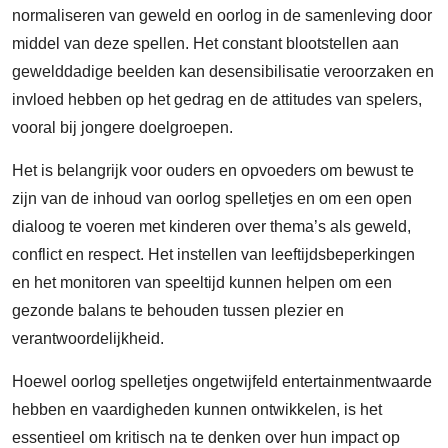
normaliseren van geweld en oorlog in de samenleving door
middel van deze spellen. Het constant blootstellen aan
gewelddadige beelden kan desensibilisatie veroorzaken en
invloed hebben op het gedrag en de attitudes van spelers,
vooral bij jongere doelgroepen.
Het is belangrijk voor ouders en opvoeders om bewust te
zijn van de inhoud van oorlog spelletjes en om een open
dialoog te voeren met kinderen over thema’s als geweld,
conflict en respect. Het instellen van leeftijdsbeperkingen
en het monitoren van speeltijd kunnen helpen om een
gezonde balans te behouden tussen plezier en
verantwoordelijkheid.
Hoewel oorlog spelletjes ongetwijfeld entertainmentwaarde
hebben en vaardigheden kunnen ontwikkelen, is het
essentieel om kritisch na te denken over hun impact op