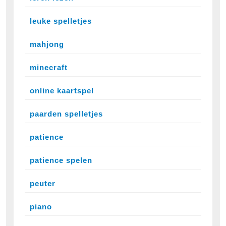
leuke spelletjes
mahjong
minecraft
online kaartspel
paarden spelletjes
patience
patience spelen
peuter
piano