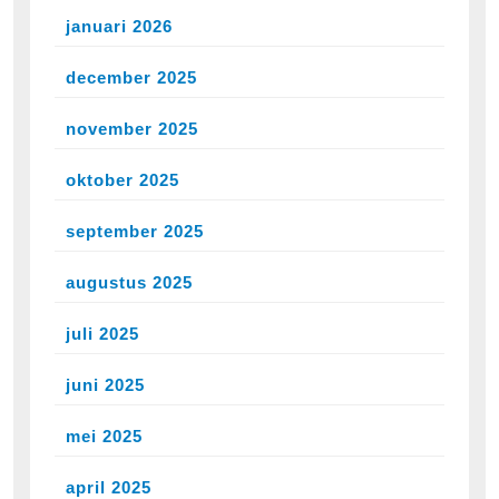
januari 2026
december 2025
november 2025
oktober 2025
september 2025
augustus 2025
juli 2025
juni 2025
mei 2025
april 2025