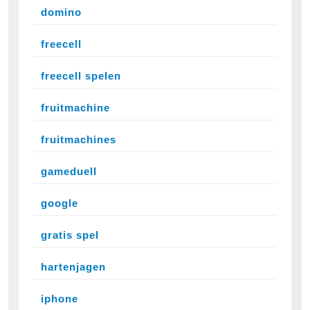
domino
freecell
freecell spelen
fruitmachine
fruitmachines
gameduell
google
gratis spel
hartenjagen
iphone