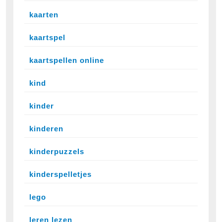
kaarten
kaartspel
kaartspellen online
kind
kinder
kinderen
kinderpuzzels
kinderspelletjes
lego
leren lezen