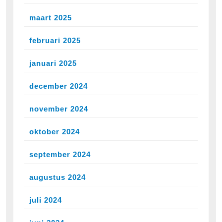
maart 2025
februari 2025
januari 2025
december 2024
november 2024
oktober 2024
september 2024
augustus 2024
juli 2024