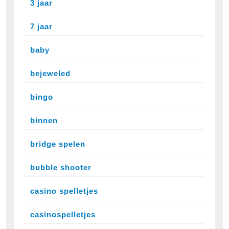
3 jaar
7 jaar
baby
bejeweled
bingo
binnen
bridge spelen
bubble shooter
casino spelletjes
casinospelletjes