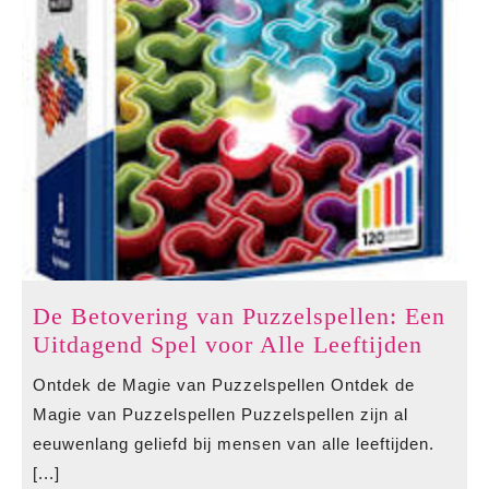
De Betovering van Puzzelspellen: Een
De
Uitdagend Spel voor Alle Leeftijden
Betov
Ontdek de Magie van Puzzelspellen Ontdek de
van
Magie van Puzzelspellen Puzzelspellen zijn al
Puzzel
eeuwenlang geliefd bij mensen van alle leeftijden.
Een
[...]
Uitda