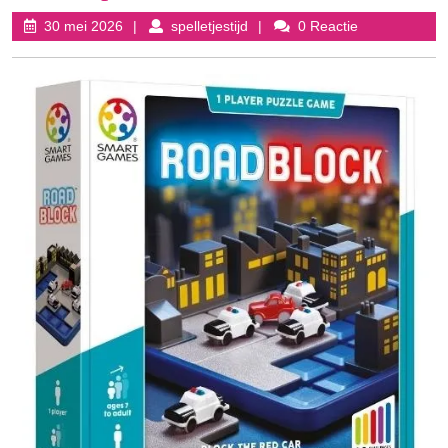
30
spelletjestijd
30 mei 2026
spelletjestijd
0 Reactie
mei
2026