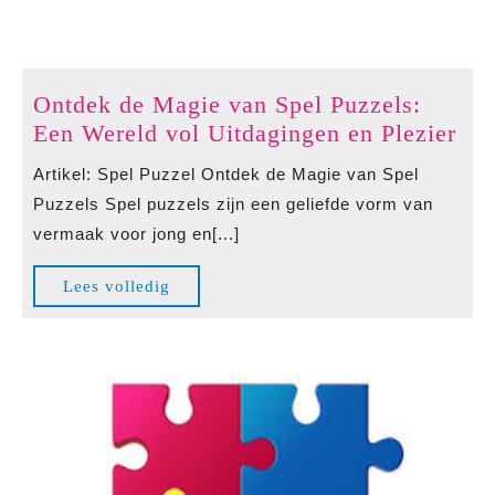
Ontdek de Magie van Spel Puzzels:
Ont
Een Wereld vol Uitdagingen en Plezier
de
Artikel: Spel Puzzel Ontdek de Magie van Spel
Ma
Puzzels Spel puzzels zijn een geliefde vorm van
van
vermaak voor jong en[...]
Spe
Puz
Lees
Lees volledig
Ee
volledig
Wer
vol
Uit
en
Ple