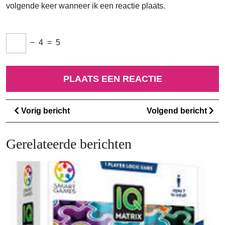
volgende keer wanneer ik een reactie plaats.
−
4
=
5
Berichtnavigatie
Vorig
Vo
Vorig bericht
Volgend bericht
bericht
ber
Gerelateerde berichten