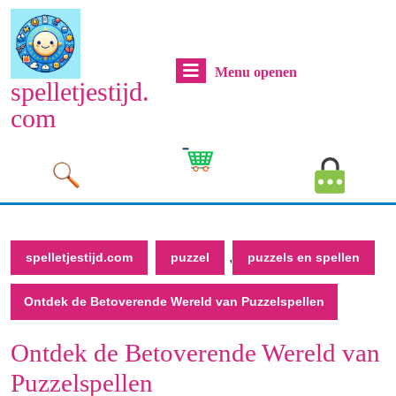
Naar
de
inhoud
Menu
Menu openen
gaan
spelletjestijd.
Naar
openen
com
de
inhoud
Cart
MyAcco
gaan
Image
Image
,
spelletjestijd.com
puzzel
puzzels en spellen
Ontdek de Betoverende Wereld van Puzzelspellen
Ontdek de Betoverende Wereld van
Puzzelspellen