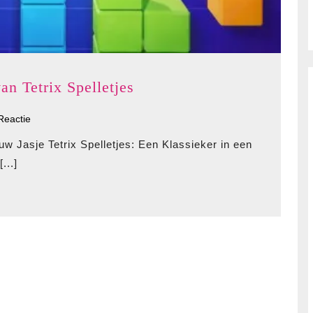
Ontdek
n Tetrix Spelletjes
de
d
Reactie
Betoverende
Wereld
euw Jasje Tetrix Spelletjes: Een Klassieker in een
van
...]
Tetrix
Spelletjes