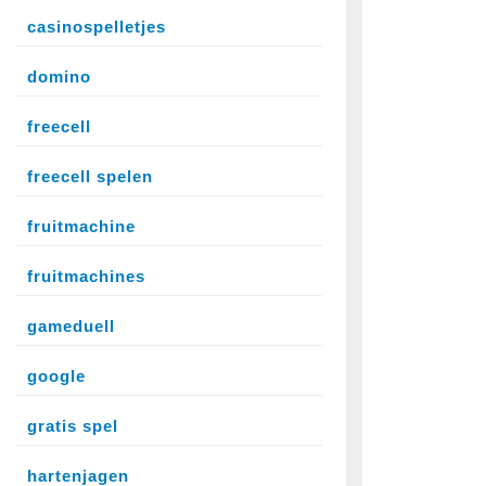
casinospelletjes
domino
freecell
freecell spelen
fruitmachine
fruitmachines
gameduell
google
gratis spel
hartenjagen