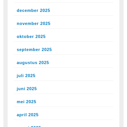
december 2025
november 2025
oktober 2025
september 2025
augustus 2025
juli 2025
juni 2025
mei 2025
april 2025