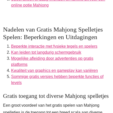
online potje Mahjong
Nadelen van Gratis Mahjong Spelletjes
Spelen: Beperkingen en Uitdagingen
Beperkte interactie met fysieke tegels en spelers
Kan leiden tot langdurig schermgebruik
Mogelijke afleiding door advertenties op gratis
platforms
Kwaliteit van graphics en gameplay kan variëren
Sommige gratis versies hebben beperkte functies of
levels
Gratis toegang tot diverse Mahjong spelletjes
Een groot voordeel van het gratis spelen van Mahjong
spelletjes is de toegang tot een breed scala aan diverse