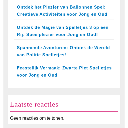
Ontdek het Plezier van Ballonnen Spel:
Creatieve Activiteiten voor Jong en Oud
Ontdek de Magie van Spelletjes 3 op een
Rij: Speelplezier voor Jong en Oud!
Spannende Avonturen: Ontdek de Wereld
van Politie Spelletjes!
Feestelijk Vermaak: Zwarte Piet Spelletjes
voor Jong en Oud
Laatste reacties
Geen reacties om te tonen.