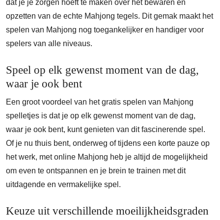
dat je je zorgen hoeft te maken over het bewaren en
opzetten van de echte Mahjong tegels. Dit gemak maakt het
spelen van Mahjong nog toegankelijker en handiger voor
spelers van alle niveaus.
Speel op elk gewenst moment van de dag,
waar je ook bent
Een groot voordeel van het gratis spelen van Mahjong
spelletjes is dat je op elk gewenst moment van de dag,
waar je ook bent, kunt genieten van dit fascinerende spel.
Of je nu thuis bent, onderweg of tijdens een korte pauze op
het werk, met online Mahjong heb je altijd de mogelijkheid
om even te ontspannen en je brein te trainen met dit
uitdagende en vermakelijke spel.
Keuze uit verschillende moeilijkheidsgraden