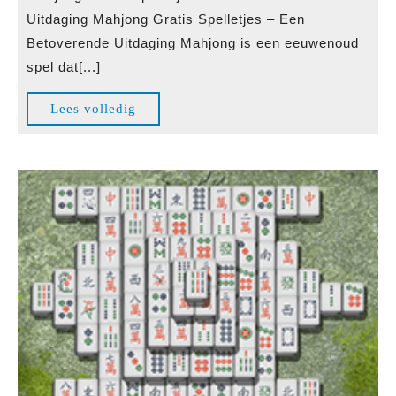
Gratis
Uitdaging Mahjong Gratis Spelletjes – Een
Spellet
Betoverende Uitdaging Mahjong is een eeuwenoud
Een
spel dat[...]
Uitdag
Avontu
Lees
Lees volledig
volledig