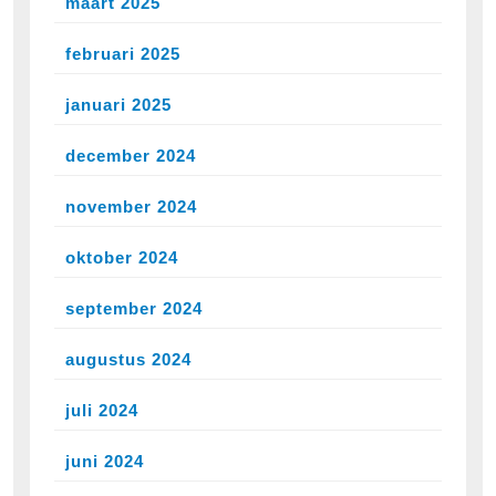
maart 2025
februari 2025
januari 2025
december 2024
november 2024
oktober 2024
september 2024
augustus 2024
juli 2024
juni 2024