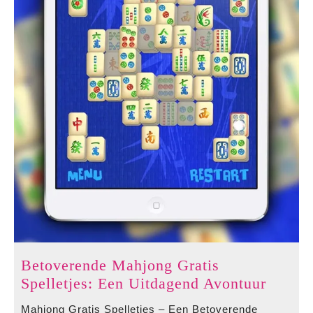
Betoverende Mahjong Gratis
Betove
Spelletjes: Een Uitdagend Avontuur
Mahjo
Mahjong Gratis Spelletjes – Een Betoverende