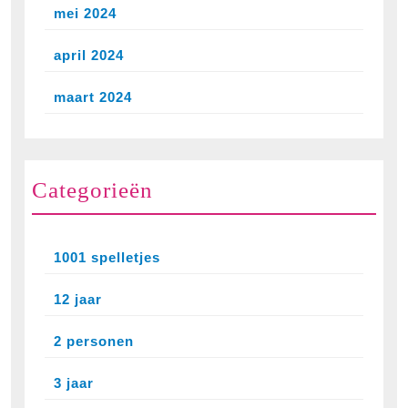
mei 2024
april 2024
maart 2024
Categorieën
1001 spelletjes
12 jaar
2 personen
3 jaar