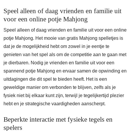
Speel alleen of daag vrienden en familie uit
voor een online potje Mahjong
Speel alleen of daag vrienden en familie uit voor een online
potje Mahjong. Het mooie van gratis Mahjong spelletjes is
dat je de mogelijkheid hebt om zowel in je eentje te
genieten van het spel als om de competitie aan te gaan met
je dierbaren. Nodig je vrienden en familie uit voor een
spannend potje Mahjong en ervaar samen de opwinding en
uitdagingen die dit spel te bieden heeft. Het is een
geweldige manier om verbonden te blijven, zelfs als je
fysiek niet bij elkaar kunt zijn, terwijl je tegelijkertijd plezier
hebt en je strategische vaardigheden aanscherpt.
Beperkte interactie met fysieke tegels en
spelers