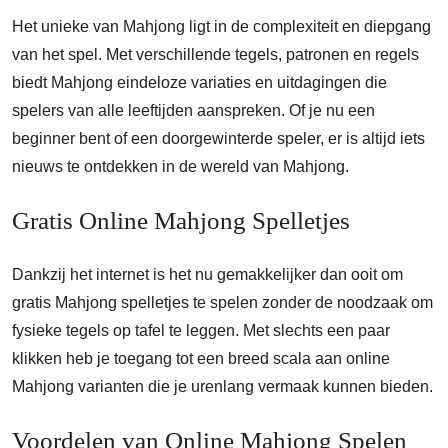
Het unieke van Mahjong ligt in de complexiteit en diepgang
van het spel. Met verschillende tegels, patronen en regels
biedt Mahjong eindeloze variaties en uitdagingen die
spelers van alle leeftijden aanspreken. Of je nu een
beginner bent of een doorgewinterde speler, er is altijd iets
nieuws te ontdekken in de wereld van Mahjong.
Gratis Online Mahjong Spelletjes
Dankzij het internet is het nu gemakkelijker dan ooit om
gratis Mahjong spelletjes te spelen zonder de noodzaak om
fysieke tegels op tafel te leggen. Met slechts een paar
klikken heb je toegang tot een breed scala aan online
Mahjong varianten die je urenlang vermaak kunnen bieden.
Voordelen van Online Mahjong Spelen