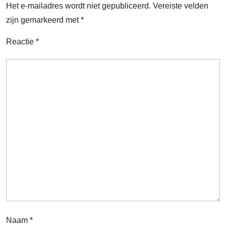
Het e-mailadres wordt niet gepubliceerd.
Vereiste velden
zijn gemarkeerd met
*
Reactie
*
Naam
*