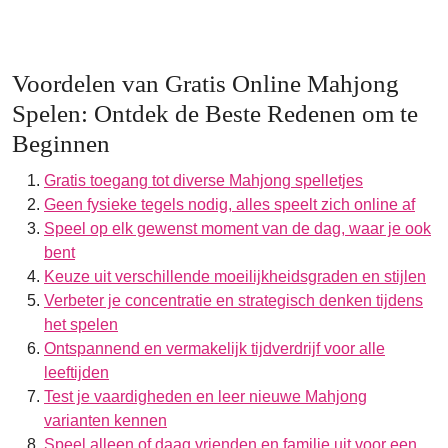
Voordelen van Gratis Online Mahjong
Spelen: Ontdek de Beste Redenen om te
Beginnen
Gratis toegang tot diverse Mahjong spelletjes
Geen fysieke tegels nodig, alles speelt zich online af
Speel op elk gewenst moment van de dag, waar je ook
bent
Keuze uit verschillende moeilijkheidsgraden en stijlen
Verbeter je concentratie en strategisch denken tijdens
het spelen
Ontspannend en vermakelijk tijdverdrijf voor alle
leeftijden
Test je vaardigheden en leer nieuwe Mahjong
varianten kennen
Speel alleen of daag vrienden en familie uit voor een