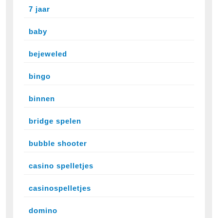
7 jaar
baby
bejeweled
bingo
binnen
bridge spelen
bubble shooter
casino spelletjes
casinospelletjes
domino