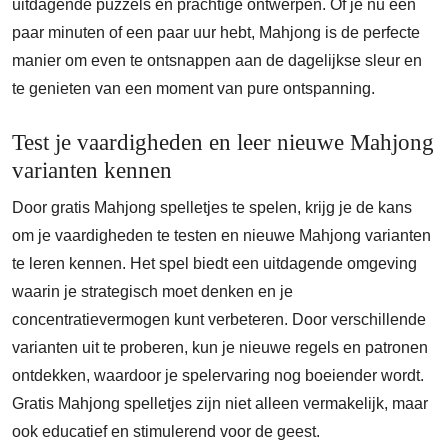
uitdagende puzzels en prachtige ontwerpen. Of je nu een
paar minuten of een paar uur hebt, Mahjong is de perfecte
manier om even te ontsnappen aan de dagelijkse sleur en
te genieten van een moment van pure ontspanning.
Test je vaardigheden en leer nieuwe Mahjong
varianten kennen
Door gratis Mahjong spelletjes te spelen, krijg je de kans
om je vaardigheden te testen en nieuwe Mahjong varianten
te leren kennen. Het spel biedt een uitdagende omgeving
waarin je strategisch moet denken en je
concentratievermogen kunt verbeteren. Door verschillende
varianten uit te proberen, kun je nieuwe regels en patronen
ontdekken, waardoor je spelervaring nog boeiender wordt.
Gratis Mahjong spelletjes zijn niet alleen vermakelijk, maar
ook educatief en stimulerend voor de geest.