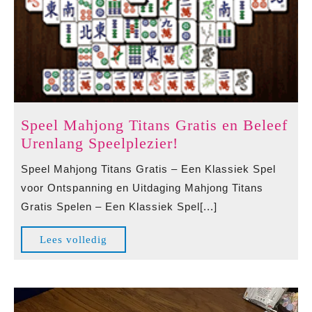
Speel Mahjong Titans Gratis en Beleef
Speel
Urenlang Speelplezier!
Mahjong
Speel Mahjong Titans Gratis – Een Klassiek Spel
Titans
voor Ontspanning en Uitdaging Mahjong Titans
Gratis
Gratis Spelen – Een Klassiek Spel[...]
en
Beleef
Lees
Lees volledig
Urenlang
volledig
Speelplezier!