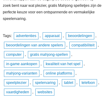
zoek bent naar wat plezier, gratis Mahjong spelletjes zijn de
perfecte keuze voor een ontspannende en vermakelijke
speelervaring.
Tags:
advertenties
,
apparaat
,
beoordelingen
,
beoordelingen van andere spelers
,
compatibiliteit
,
computer
,
gratis mahjong-spellen
,
in-game aankopen
,
kwaliteit van het spel
,
mahjong-varianten
,
online platforms
,
speelplezier
,
spelervaring
,
tablet
,
telefoon
,
vaardigheden
,
websites