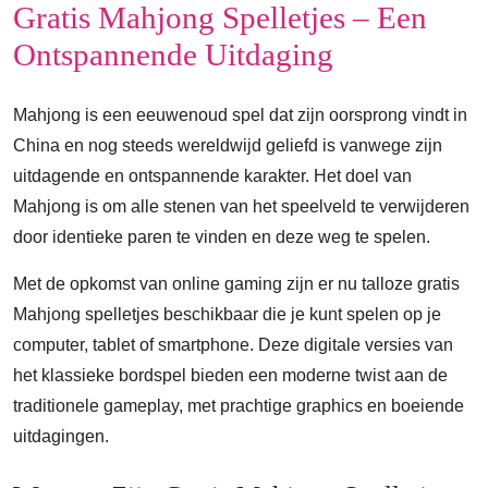
Gratis Mahjong Spelletjes – Een
Ontspannende Uitdaging
Mahjong is een eeuwenoud spel dat zijn oorsprong vindt in
China en nog steeds wereldwijd geliefd is vanwege zijn
uitdagende en ontspannende karakter. Het doel van
Mahjong is om alle stenen van het speelveld te verwijderen
door identieke paren te vinden en deze weg te spelen.
Met de opkomst van online gaming zijn er nu talloze gratis
Mahjong spelletjes beschikbaar die je kunt spelen op je
computer, tablet of smartphone. Deze digitale versies van
het klassieke bordspel bieden een moderne twist aan de
traditionele gameplay, met prachtige graphics en boeiende
uitdagingen.