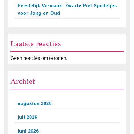
Feestelijk Vermaak: Zwarte Piet Spelletjes
voor Jong en Oud
Laatste reacties
Geen reacties om te tonen.
Archief
augustus 2026
juli 2026
juni 2026