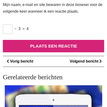
Mijn naam, e-mail en site bewaren in deze browser voor de
volgende keer wanneer ik een reactie plaats.
−
3
=
4
Berichtnavigatie
Vorig
Vo
Vorig bericht
Volgend bericht
bericht
ber
Gerelateerde berichten