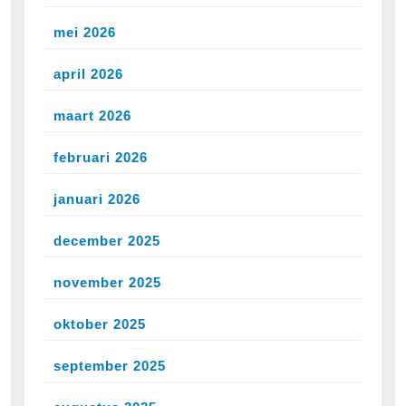
mei 2026
april 2026
maart 2026
februari 2026
januari 2026
december 2025
november 2025
oktober 2025
september 2025