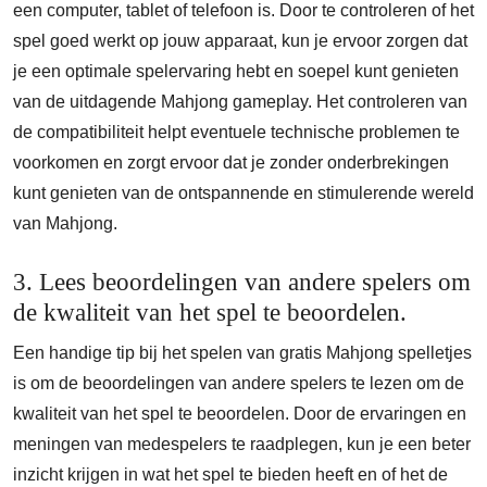
een computer, tablet of telefoon is. Door te controleren of het
spel goed werkt op jouw apparaat, kun je ervoor zorgen dat
je een optimale spelervaring hebt en soepel kunt genieten
van de uitdagende Mahjong gameplay. Het controleren van
de compatibiliteit helpt eventuele technische problemen te
voorkomen en zorgt ervoor dat je zonder onderbrekingen
kunt genieten van de ontspannende en stimulerende wereld
van Mahjong.
3. Lees beoordelingen van andere spelers om
de kwaliteit van het spel te beoordelen.
Een handige tip bij het spelen van gratis Mahjong spelletjes
is om de beoordelingen van andere spelers te lezen om de
kwaliteit van het spel te beoordelen. Door de ervaringen en
meningen van medespelers te raadplegen, kun je een beter
inzicht krijgen in wat het spel te bieden heeft en of het de