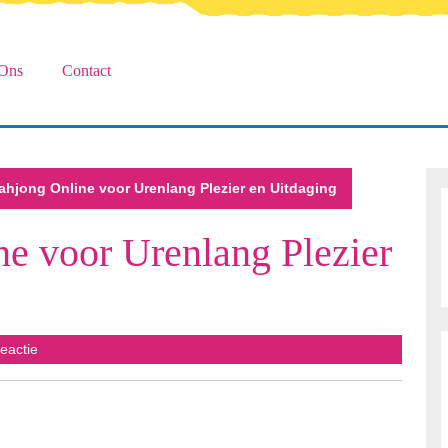
Ons
Contact
ahjong Online voor Urenlang Plezier en Uitdaging
e voor Urenlang Plezier
d
eactie