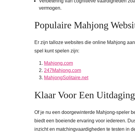
Verbetering van cognitieve vaardigheden zo
vermogen.
Populaire Mahjong Websi
Er zijn talloze websites die online Mahjong aa
spel kunt spelen zijn:
Mahjong.com
247Mahjong.com
MahjongSolitaire.net
Klaar Voor Een Uitdagin
Of je nu een doorgewinterde Mahjong-speler ben
biedt een boeiende ervaring voor iedereen. Dus
inzicht en matchingvaardigheden te testen in de