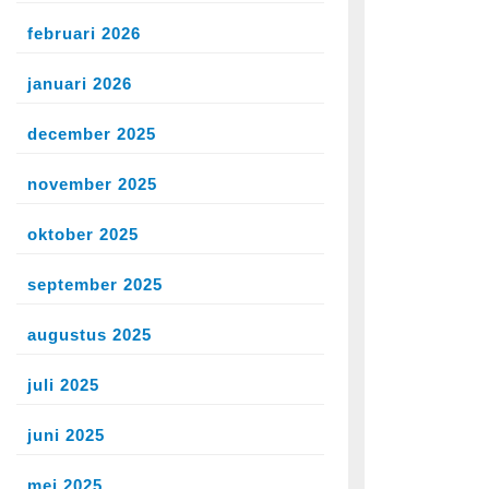
februari 2026
januari 2026
december 2025
november 2025
oktober 2025
september 2025
augustus 2025
juli 2025
juni 2025
mei 2025