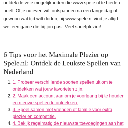
ontdek de vele mogelijkheden die www.spele.nl te bieden
heeft. Of je nu even wilt ontspannen na een lange dag of
gewoon wat tijd wilt doden, bij www.spele.nl vind je altijd
wel een game die bij jou past. Veel speelplezier!
6 Tips voor het Maximale Plezier op
Spele.nl: Ontdek de Leukste Spellen van
Nederland
1. Probeer verschillende soorten spellen uit om te
ontdekken wat jouw favorieten zijn.
2. Maak een account aan om je voortgang bij te houden
en nieuwe spellen te ontdekken.
3. Speel samen met vrienden of familie voor extra
plezier en competitie.
4. Bekijk regelmatig de nieuwste toevoegingen aan het