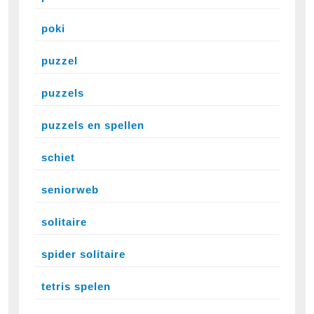
poki
puzzel
puzzels
puzzels en spellen
schiet
seniorweb
solitaire
spider solitaire
tetris spelen