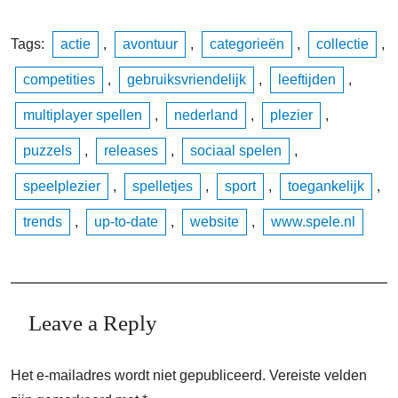
Tags:
actie
,
avontuur
,
categorieën
,
collectie
,
competities
,
gebruiksvriendelijk
,
leeftijden
,
multiplayer spellen
,
nederland
,
plezier
,
puzzels
,
releases
,
sociaal spelen
,
speelplezier
,
spelletjes
,
sport
,
toegankelijk
,
trends
,
up-to-date
,
website
,
www.spele.nl
Leave a Reply
Het e-mailadres wordt niet gepubliceerd.
Vereiste velden