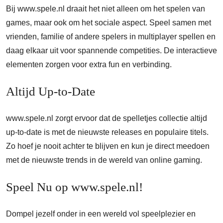
Bij www.spele.nl draait het niet alleen om het spelen van
games, maar ook om het sociale aspect. Speel samen met
vrienden, familie of andere spelers in multiplayer spellen en
daag elkaar uit voor spannende competities. De interactieve
elementen zorgen voor extra fun en verbinding.
Altijd Up-to-Date
www.spele.nl zorgt ervoor dat de spelletjes collectie altijd
up-to-date is met de nieuwste releases en populaire titels.
Zo hoef je nooit achter te blijven en kun je direct meedoen
met de nieuwste trends in de wereld van online gaming.
Speel Nu op www.spele.nl!
Dompel jezelf onder in een wereld vol speelplezier en