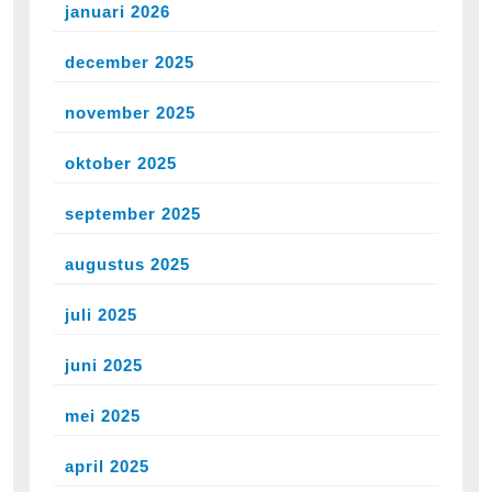
januari 2026
december 2025
november 2025
oktober 2025
september 2025
augustus 2025
juli 2025
juni 2025
mei 2025
april 2025