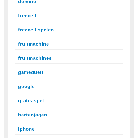
domino
freecell
freecell spelen
fruitmachine
fruitmachines
gameduell
google
gratis spel
hartenjagen
iphone