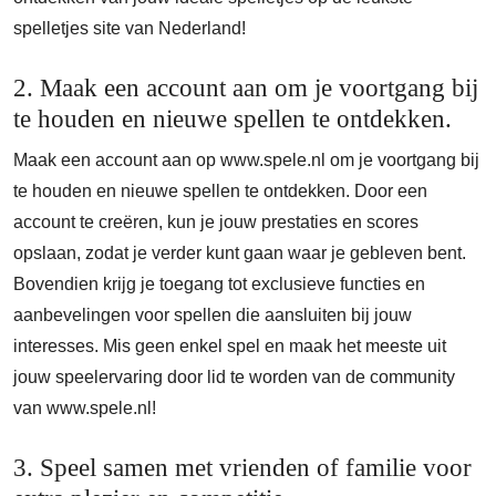
spelletjes site van Nederland!
2. Maak een account aan om je voortgang bij
te houden en nieuwe spellen te ontdekken.
Maak een account aan op www.spele.nl om je voortgang bij
te houden en nieuwe spellen te ontdekken. Door een
account te creëren, kun je jouw prestaties en scores
opslaan, zodat je verder kunt gaan waar je gebleven bent.
Bovendien krijg je toegang tot exclusieve functies en
aanbevelingen voor spellen die aansluiten bij jouw
interesses. Mis geen enkel spel en maak het meeste uit
jouw speelervaring door lid te worden van de community
van www.spele.nl!
3. Speel samen met vrienden of familie voor