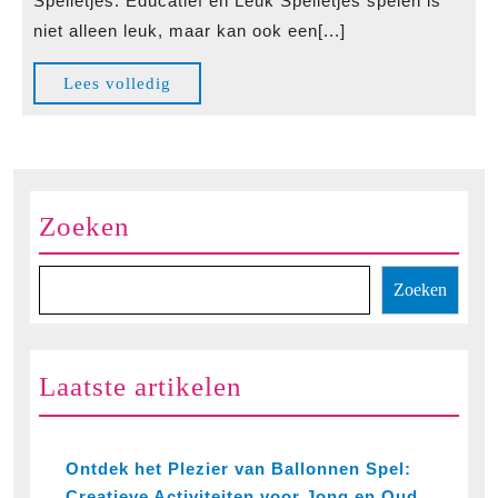
Spelletjes: Educatief en Leuk Spelletjes spelen is
de
niet alleen leuk, maar kan ook een[...]
wereld
van
Lees
Lees volledig
school
volledig
spelletjes
Zoeken
Zoeken
Laatste artikelen
Ontdek het Plezier van Ballonnen Spel:
Creatieve Activiteiten voor Jong en Oud