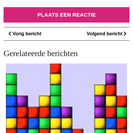
Berichtnavigatie
Vorig
Vo
Vorig bericht
Volgend bericht
bericht
ber
Gerelateerde berichten