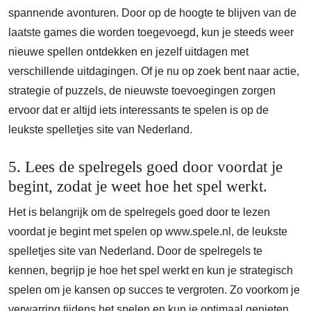
spannende avonturen. Door op de hoogte te blijven van de
laatste games die worden toegevoegd, kun je steeds weer
nieuwe spellen ontdekken en jezelf uitdagen met
verschillende uitdagingen. Of je nu op zoek bent naar actie,
strategie of puzzels, de nieuwste toevoegingen zorgen
ervoor dat er altijd iets interessants te spelen is op de
leukste spelletjes site van Nederland.
5. Lees de spelregels goed door voordat je
begint, zodat je weet hoe het spel werkt.
Het is belangrijk om de spelregels goed door te lezen
voordat je begint met spelen op www.spele.nl, de leukste
spelletjes site van Nederland. Door de spelregels te
kennen, begrijp je hoe het spel werkt en kun je strategisch
spelen om je kansen op succes te vergroten. Zo voorkom je
verwarring tijdens het spelen en kun je optimaal genieten