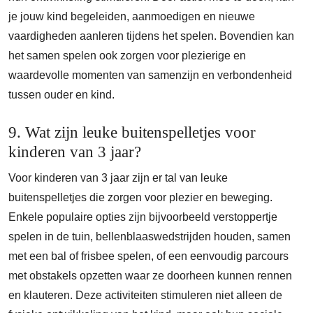
je jouw kind begeleiden, aanmoedigen en nieuwe
vaardigheden aanleren tijdens het spelen. Bovendien kan
het samen spelen ook zorgen voor plezierige en
waardevolle momenten van samenzijn en verbondenheid
tussen ouder en kind.
9. Wat zijn leuke buitenspelletjes voor
kinderen van 3 jaar?
Voor kinderen van 3 jaar zijn er tal van leuke
buitenspelletjes die zorgen voor plezier en beweging.
Enkele populaire opties zijn bijvoorbeeld verstoppertje
spelen in de tuin, bellenblaaswedstrijden houden, samen
met een bal of frisbee spelen, of een eenvoudig parcours
met obstakels opzetten waar ze doorheen kunnen rennen
en klauteren. Deze activiteiten stimuleren niet alleen de