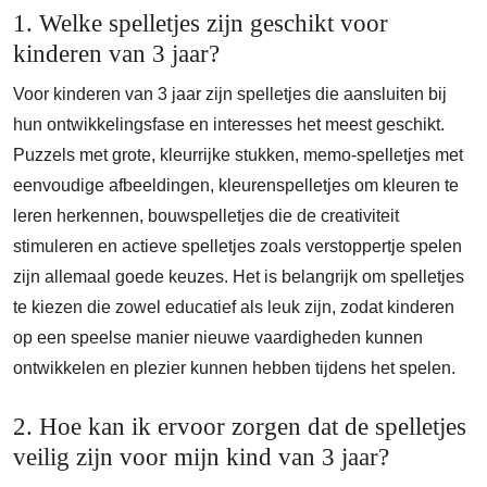
1. Welke spelletjes zijn geschikt voor
kinderen van 3 jaar?
Voor kinderen van 3 jaar zijn spelletjes die aansluiten bij
hun ontwikkelingsfase en interesses het meest geschikt.
Puzzels met grote, kleurrijke stukken, memo-spelletjes met
eenvoudige afbeeldingen, kleurenspelletjes om kleuren te
leren herkennen, bouwspelletjes die de creativiteit
stimuleren en actieve spelletjes zoals verstoppertje spelen
zijn allemaal goede keuzes. Het is belangrijk om spelletjes
te kiezen die zowel educatief als leuk zijn, zodat kinderen
op een speelse manier nieuwe vaardigheden kunnen
ontwikkelen en plezier kunnen hebben tijdens het spelen.
2. Hoe kan ik ervoor zorgen dat de spelletjes
veilig zijn voor mijn kind van 3 jaar?