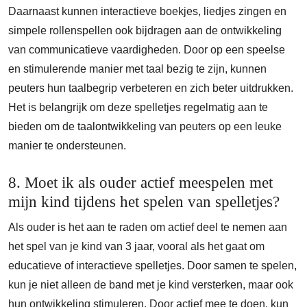
Daarnaast kunnen interactieve boekjes, liedjes zingen en
simpele rollenspellen ook bijdragen aan de ontwikkeling
van communicatieve vaardigheden. Door op een speelse
en stimulerende manier met taal bezig te zijn, kunnen
peuters hun taalbegrip verbeteren en zich beter uitdrukken.
Het is belangrijk om deze spelletjes regelmatig aan te
bieden om de taalontwikkeling van peuters op een leuke
manier te ondersteunen.
8. Moet ik als ouder actief meespelen met
mijn kind tijdens het spelen van spelletjes?
Als ouder is het aan te raden om actief deel te nemen aan
het spel van je kind van 3 jaar, vooral als het gaat om
educatieve of interactieve spelletjes. Door samen te spelen,
kun je niet alleen de band met je kind versterken, maar ook
hun ontwikkeling stimuleren. Door actief mee te doen, kun