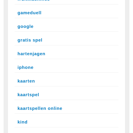
gameduell
google
gratis spel
hartenjagen
iphone
kaarten
kaartspel
kaartspellen online
kind