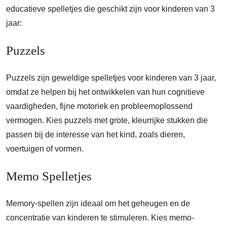
educatieve spelletjes die geschikt zijn voor kinderen van 3
jaar:
Puzzels
Puzzels zijn geweldige spelletjes voor kinderen van 3 jaar,
omdat ze helpen bij het ontwikkelen van hun cognitieve
vaardigheden, fijne motoriek en probleemoplossend
vermogen. Kies puzzels met grote, kleurrijke stukken die
passen bij de interesse van het kind, zoals dieren,
voertuigen of vormen.
Memo Spelletjes
Memory-spellen zijn ideaal om het geheugen en de
concentratie van kinderen te stimuleren. Kies memo-