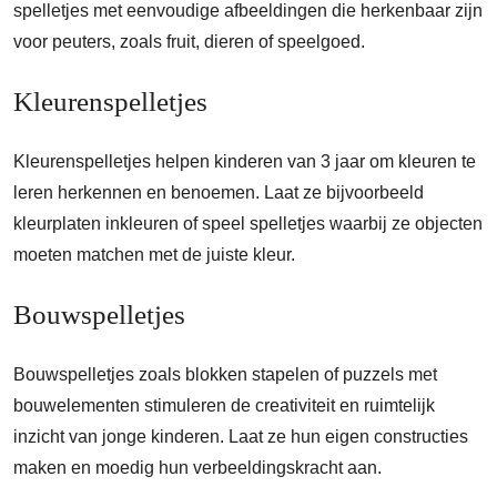
spelletjes met eenvoudige afbeeldingen die herkenbaar zijn
voor peuters, zoals fruit, dieren of speelgoed.
Kleurenspelletjes
Kleurenspelletjes helpen kinderen van 3 jaar om kleuren te
leren herkennen en benoemen. Laat ze bijvoorbeeld
kleurplaten inkleuren of speel spelletjes waarbij ze objecten
moeten matchen met de juiste kleur.
Bouwspelletjes
Bouwspelletjes zoals blokken stapelen of puzzels met
bouwelementen stimuleren de creativiteit en ruimtelijk
inzicht van jonge kinderen. Laat ze hun eigen constructies
maken en moedig hun verbeeldingskracht aan.