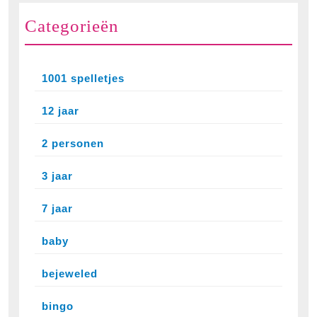
Categorieën
1001 spelletjes
12 jaar
2 personen
3 jaar
7 jaar
baby
bejeweled
bingo