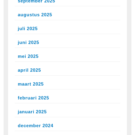
september 2025
augustus 2025
juli 2025
juni 2025
mei 2025
april 2025
maart 2025
februari 2025
januari 2025
december 2024