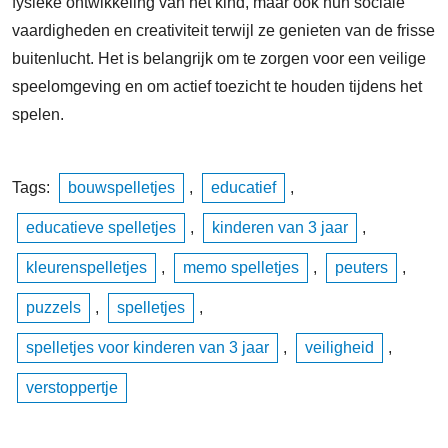
fysieke ontwikkeling van het kind, maar ook hun sociale
vaardigheden en creativiteit terwijl ze genieten van de frisse
buitenlucht. Het is belangrijk om te zorgen voor een veilige
speelomgeving en om actief toezicht te houden tijdens het
spelen.
Tags:
bouwspelletjes
,
educatief
,
educatieve spelletjes
,
kinderen van 3 jaar
,
kleurenspelletjes
,
memo spelletjes
,
peuters
,
puzzels
,
spelletjes
,
spelletjes voor kinderen van 3 jaar
,
veiligheid
,
verstoppertje